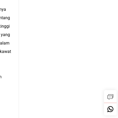
lnya
ntang
tinggi
s yang
dalam
 kawat
n