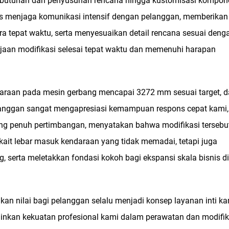
i kebutuhan dan penyusunan rencana hingga kustomisasi kompon
rus menjaga komunikasi intensif dengan pelanggan, memberikan
 tepat waktu, serta menyesuaikan detail rencana sesuai deng
rjaan modifikasi selesai tepat waktu dan memenuhi harapan
ndaraan pada mesin gerbang mencapai 3272 mm sesuai target, 
 Pelanggan sangat mengapresiasi kemampuan respons cepat kami,
yang penuh pertimbangan, menyatakan bahwa modifikasi tersebut
it lebar masuk kendaraan yang tidak memadai, tetapi juga
, serta meletakkan fondasi kokoh bagi ekspansi skala bisnis d
n nilai bagi pelanggan selalu menjadi konsep layanan inti ka
inkan kekuatan profesional kami dalam perawatan dan modifik