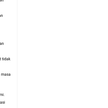
en
an
dan
 tidak
i masa
mi.
asi