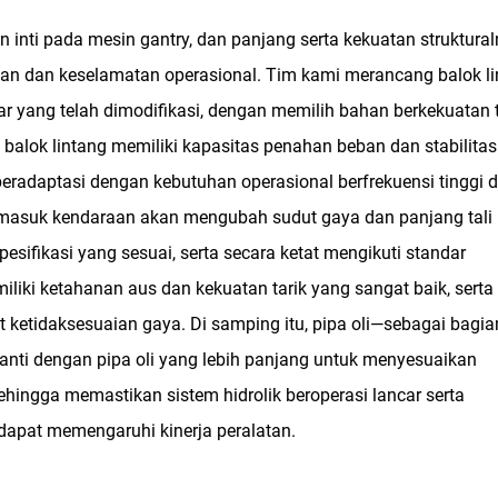
nti pada mesin gantry, dan panjang serta kekuatan struktura
an dan keselamatan operasional. Tim kami merancang balok li
r yang telah dimodifikasi, dengan memilih bahan berkekuatan 
alok lintang memiliki kapasitas penahan beban dan stabilita
adaptasi dengan kebutuhan operasional berfrekuensi tinggi 
ar masuk kendaraan akan mengubah sudut gaya dan panjang tali
sifikasi yang sesuai, serta secara ketat mengikuti standar
liki ketahanan aus dan kekuatan tarik yang sangat baik, serta
ketidaksesuaian gaya. Di samping itu, pipa oli—sebagai bagia
iganti dengan pipa oli yang lebih panjang untuk menyesuaikan
ehingga memastikan sistem hidrolik beroperasi lancar serta
dapat memengaruhi kinerja peralatan.