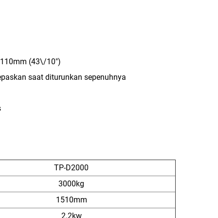
i 110mm (43\/10")
elepaskan saat diturunkan sepenuhnya
s
TP-D2000
3000kg
1510mm
2.2kw