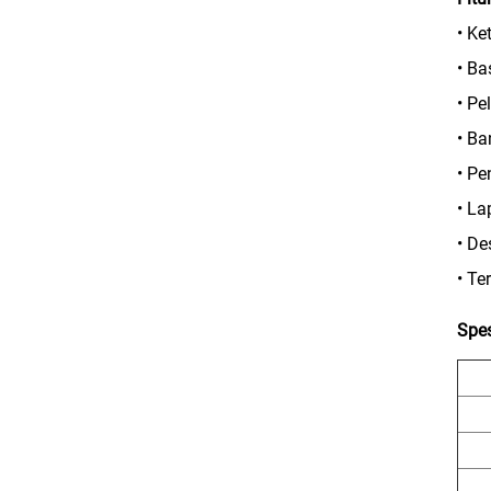
• K
• Ba
• Pe
• Ba
• Pe
• La
• De
• Te
Spes