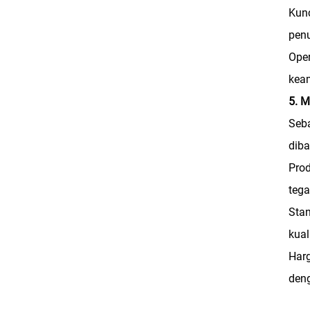
Kunc
penu
Oper
kea
5. M
Seba
diba
Pro
tega
Stan
kual
Harg
den