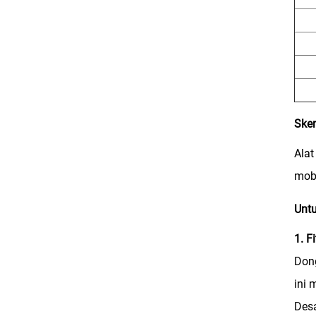
Sken
Alat
mobi
Untu
1. F
Dong
ini
Desa