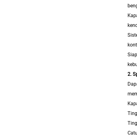
beng
Kapa
kend
Sis
kon
Siap
kebu
2. S
Dapa
meme
Kapa
Ting
Ting
Cat