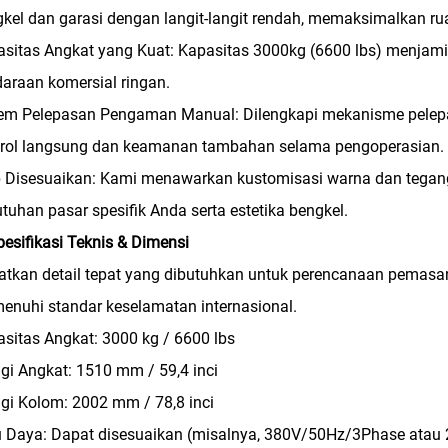
kel dan garasi dengan langit-langit rendah, memaksimalkan ruan
sitas Angkat yang Kuat: Kapasitas 3000kg (6600 lbs) menjami
araan komersial ringan.
tem Pelepasan Pengaman Manual: Dilengkapi mekanisme pelepa
trol langsung dan keamanan tambahan selama pengoperasian.
 Disesuaikan: Kami menawarkan kustomisasi warna dan tegang
tuhan pasar spesifik Anda serta estetika bengkel.
pesifikasi Teknis & Dimensi
tkan detail tepat yang dibutuhkan untuk perencanaan pemasang
nuhi standar keselamatan internasional.
sitas Angkat: 3000 kg / 6600 lbs
gi Angkat: 1510 mm / 59,4 inci
gi Kolom: 2002 mm / 78,8 inci
u Daya: Dapat disesuaikan (misalnya, 380V/50Hz/3Phase ata