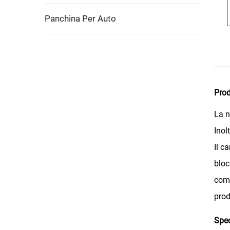
Panchina Per Auto
Pro
La n
Inol
Il c
bloc
como
prod
Spec