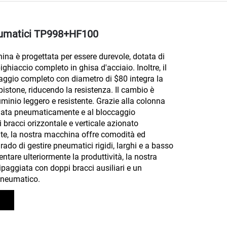
umatici TP998+HF100
na è progettata per essere durevole, dotata di
ighiaccio completo in ghisa d'acciaio. Inoltre, il
caggio completo con diametro di $80 integra la
 pistone, riducendo la resistenza. Il cambio è
luminio leggero e resistente. Grazie alla colonna
onata pneumaticamente e al bloccaggio
 bracci orizzontale e verticale azionato
, la nostra macchina offre comodità ed
grado di gestire pneumatici rigidi, larghi e a basso
entare ulteriormente la produttività, la nostra
paggiata con doppi bracci ausiliari e un
pneumatico.