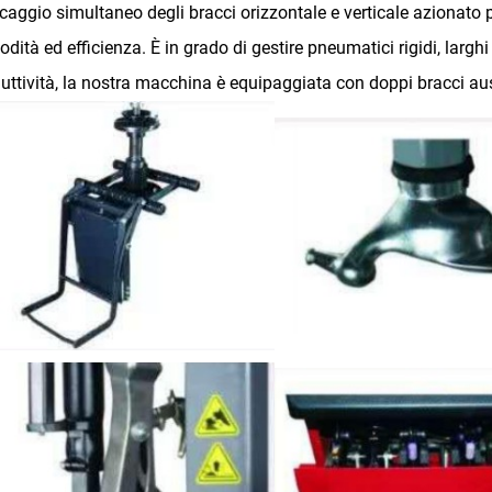
caggio simultaneo degli bracci orizzontale e verticale azionat
dità ed efficienza. È in grado di gestire pneumatici rigidi, largh
uttività, la nostra macchina è equipaggiata con doppi bracci au