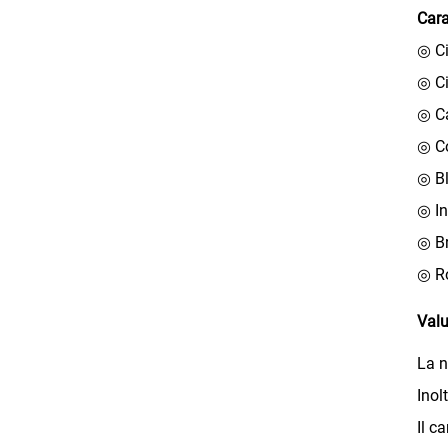
Cara
◎ Ci
◎ Ci
◎ Ca
◎ Co
◎ Bl
◎ In
◎ Br
◎ R
Valu
La n
Inol
Il c