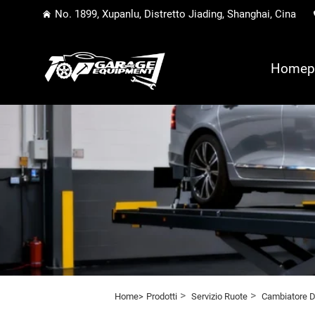
No. 1899, Xupanlu, Distretto Jiading, Shanghai, Cina
Homep
>
>
Home>
Prodotti
Servizio Ruote
Cambiatore D