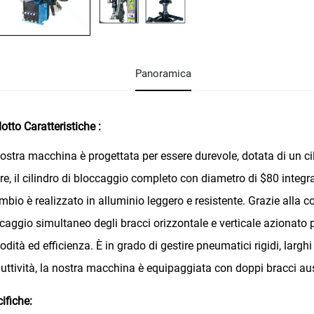
Panoramica
dotto
Caratteristiche
:
ostra macchina è progettata per essere durevole, dotata di un ci
tre, il cilindro di bloccaggio completo con diametro di $80 integra
ambio è realizzato in alluminio leggero e resistente. Grazie alla
caggio simultaneo degli bracci orizzontale e verticale azionat
dità ed efficienza. È in grado di gestire pneumatici rigidi, largh
uttività, la nostra macchina è equipaggiata con doppi bracci au
ifiche: