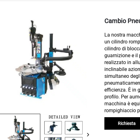
Cambio Pne
La nostra macchi
un cilindro romp
cilindro di bloc
guarnizione e il
realizzato in al
inclinabile azi
simultaneo degli
pneumaticamente
efficienza. È in 
profilo. Per aum
macchina è equi
rompighiaccio 
Richiesta