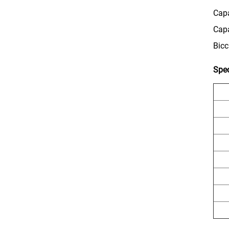
Capa
Capa
Bicc
Spec