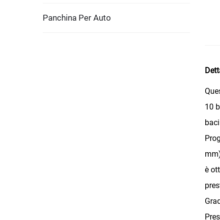
Panchina Per Auto
Dett
Ques
10 b
baci
Prog
mm),
è ot
pres
Grad
Pres