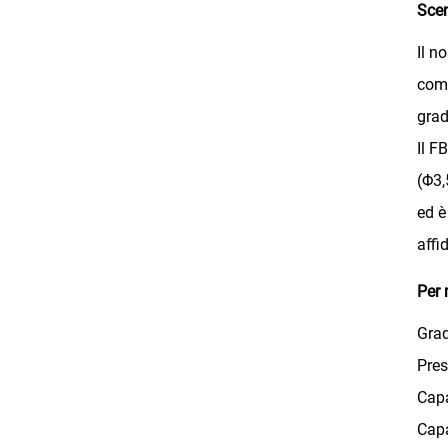
Scen
Il n
comp
grad
Il F
(Φ3,
ed è
affi
Per 
Grad
Pres
Capa
Capa