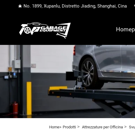
No. 1899, Xupanlu, Distretto Jiading, Shanghai, Cina
Homep
>
>
Home>
Prodotti
Attrezzature per Officina
Svu