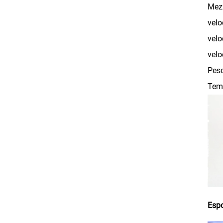
Mezz
velo
velo
velo
Peso
Temp
Espo