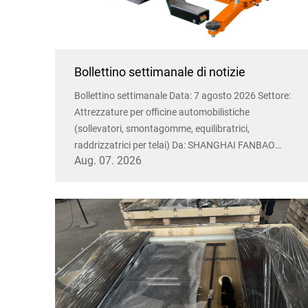
Bollettino settimanale di notizie
Bollettino settimanale Data: 7 agosto 2026 Settore:
Attrezzature per officine automobilistiche
(sollevatori, smontagomme, equilibratrici,
raddrizzatrici per telai) Da: SHANGHAI FANBAO
Aug. 07. 2026
AUTO MAINTENANCE EQUIPMENT CO.,LTD
Esperienza: Oltre 15 anni nel commercio
internazionale 1. ...