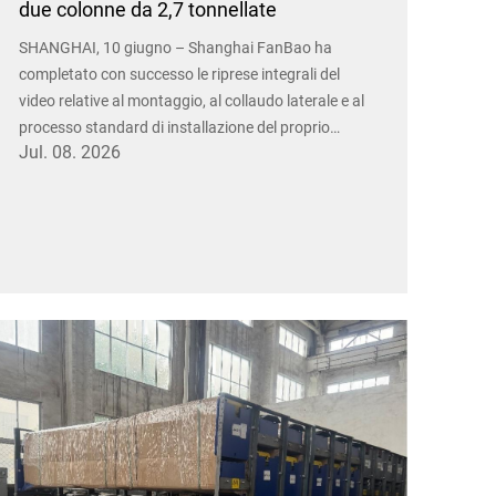
due colonne da 2,7 tonnellate
SHANGHAI, 10 giugno – Shanghai FanBao ha
completato con successo le riprese integrali del
video relative al montaggio, al collaudo laterale e al
processo standard di installazione del proprio
Jul. 08. 2026
impianto di parcheggio meccanico a due colonne da
2,7 tonnellate presso il laboratorio aziendale,
segnando così un...