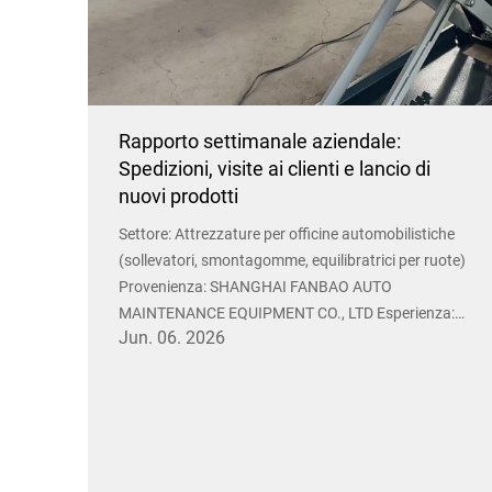
Rapporto settimanale aziendale:
Spedizioni, visite ai clienti e lancio di
nuovi prodotti
Settore: Attrezzature per officine automobilistiche
(sollevatori, smontagomme, equilibratrici per ruote)
Provenienza: SHANGHAI FANBAO AUTO
MAINTENANCE EQUIPMENT CO., LTD Esperienza:
Jun. 06. 2026
Oltre 15 anni nel commercio internazionale 1.
Principali spedizioni di questa settimana Ordine per
il Medio Oriente spedito...