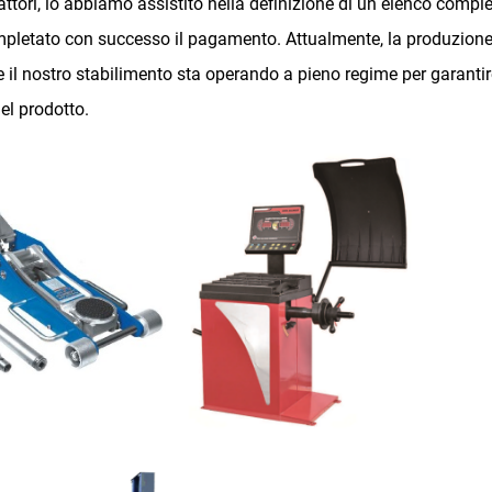
attori, lo abbiamo assistito nella definizione di un elenco comple
mpletato con successo il pagamento. Attualmente, la produzione
 e il nostro stabilimento sta operando a pieno regime per garantir
el prodotto.