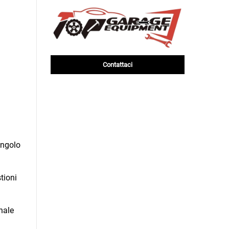
Contattaci
ingolo
tioni
nale