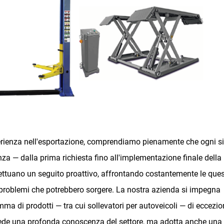
erienza nell'esportazione, comprendiamo pienamente che ogni s
a — dalla prima richiesta fino all'implementazione finale della
ettuano un seguito proattivo, affrontando costantemente le ques
li problemi che potrebbero sorgere. La nostra azienda si impegna
ma di prodotti — tra cui sollevatori per autoveicoli — di eccezio
iede una profonda conoscenza del settore, ma adotta anche una