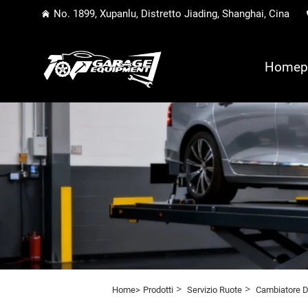
No. 1899, Xupanlu, Distretto Jiading, Shanghai, Cina
Homep
>
>
Home>
Prodotti
Servizio Ruote
Cambiatore D