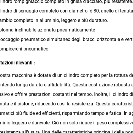
lindro rompighiaccio completo in ghisa d'acciaio, più resistente.
lindro di serraggio completo con diametro ￠80, anello di tenuta 
mbio completo in alluminio, leggero e più duraturo.
lonna inclinabile azionata pneumaticamente
occaggio pneumatico simultaneo degli bracci orizzontale e vert
ompicerchi pneumatico
tazioni rilevanti：
ostra macchina è dotata di un cilindro completo per la rottura del
ntendo lunga durata e affidabilità. Questa costruzione robusta
nsivo e offrire prestazioni costanti nel tempo. Inoltre, il cilindro
enuta e il pistone, riducendo così la resistenza. Questa caratter
matici più fluide ed efficienti, risparmiando tempo e fatica. In a
minio leggero e durevole. Ciò non solo riduce il peso complessi
 resistenza all'usura. Una delle caratteristiche principali della no