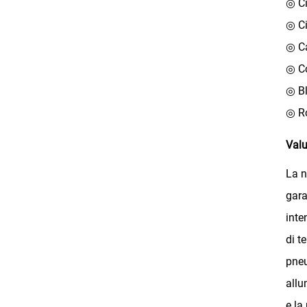
◎ Ci
◎ Ci
◎ Ca
◎ Co
◎ Bl
◎ R
Valu
La n
gara
inte
di t
pneu
allu
e la