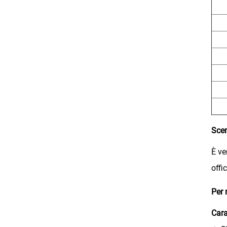
Scen
È ve
offi
Per 
Cara