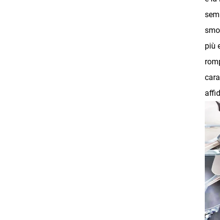
semi
smon
più 
romp
cara
affi