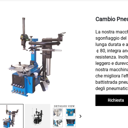
Cambio Pne
La nostra macchi
sgonfiaggio del 
lunga durata e af
￠80, integra ane
resistenza. Inol
leggero e durevol
nostra macchina 
che migliora l'ef
battistrada pne
degli pneumatici
Richiesta