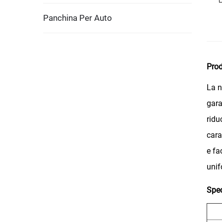
Panchina Per Auto
Pro
La n
gara
ridu
cara
e fa
unif
Spec