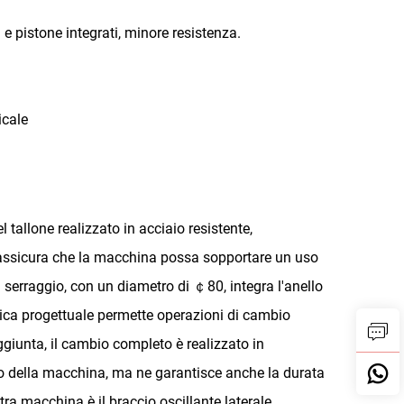
e pistone integrati, minore resistenza.
icale
 tallone realizzato in acciaio resistente,
 assicura che la macchina possa sopportare un uso
 di serraggio, con un diametro di ￠80, integra l'anello
istica progettuale permette operazioni di cambio
ggiunta, il cambio completo è realizzato in
vo della macchina, ma ne garantisce anche la durata
stra macchina è il braccio oscillante laterale