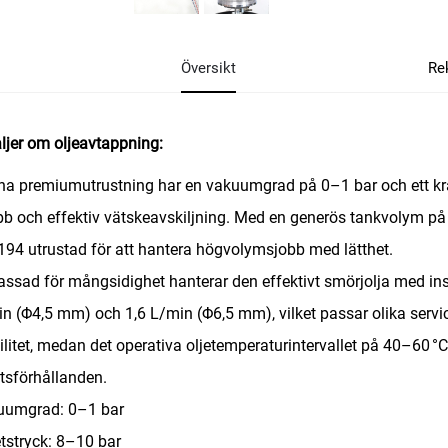
Översikt
Re
ljer om oljeavtappning:
a premiumutrustning har en vakuumgrad på 0–1 bar och ett kraftf
b och effektiv vätskeavskiljning. Med en generös tankvolym p
94 utrustad för att hantera högvolymsjobb med lätthet.
ssad för mångsidighet hanterar den effektivt smörjolja med in
n (Φ4,5 mm) och 1,6 L/min (Φ6,5 mm), vilket passar olika servi
ilitet, medan det operativa oljetemperaturintervallet på 40–60 °
tsförhållanden.
uumgrad: 0–1 bar
tstryck: 8–10 bar