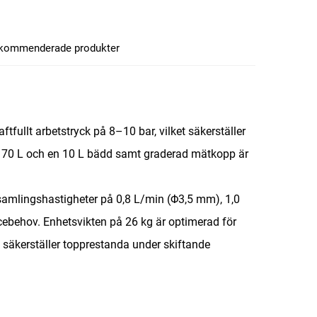
kommenderade produkter
ullt arbetstryck på 8–10 bar, vilket säkerställer
å 70 L och en 10 L bädd samt graderad mätkopp är
samlingshastigheter på 0,8 L/min (Φ3,5 mm), 1,0
cebehov. Enhetsvikten på 26 kg är optimerad för
C säkerställer topprestanda under skiftande