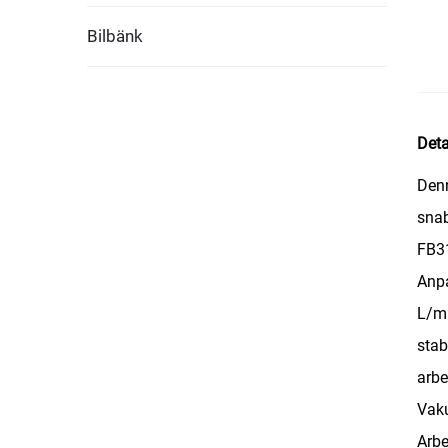
Bilbänk
Deta
Denn
snab
FB31
Anpa
L/mi
stab
arbe
Vak
Arbe