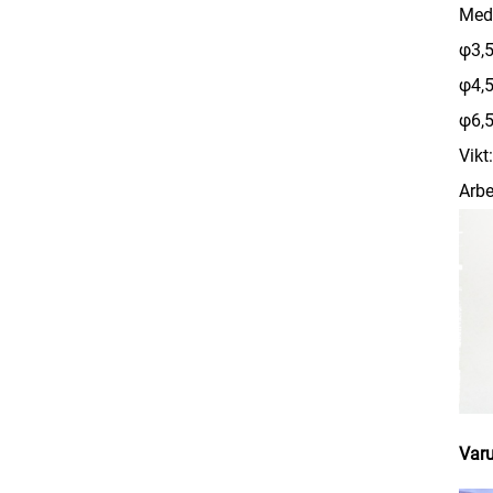
Med
φ3,5
φ4,5
φ6,5
Vikt
Arbe
Varu