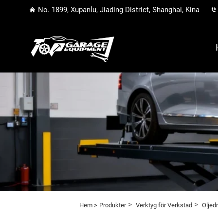
No. 1899, Xupanlu, Jiading District, Shanghai, Kina
>
>
Hem >
Produkter
Verktyg för Verkstad
Oljed