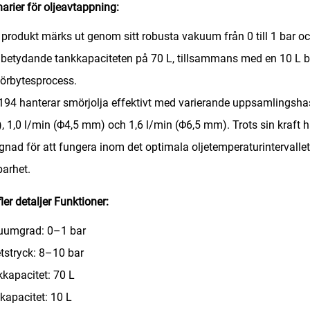
arier för oljeavtappning:
 produkt märks ut genom sitt robusta vakuum från 0 till 1 bar och
betydande tankkapaciteten på 70 L, tillsammans med en 10 L b
förbytesprocess.
94 hanterar smörjolja effektivt med varierande uppsamlingshast
 1,0 l/min (Φ4,5 mm) och 1,6 l/min (Φ6,5 mm). Trots sin kraft hå
gnad för att fungera inom det optimala oljetemperaturintervallet 4
barhet.
fler detaljer Funktioner:
uumgrad: 0–1 bar
tstryck: 8–10 bar
kapacitet: 70 L
kapacitet: 10 L