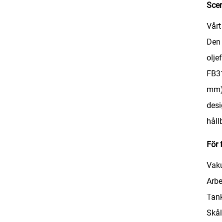
Scen
Vårt
Den 
olje
FB31
mm),
desi
håll
För 
Vak
Arbe
Tank
Skål