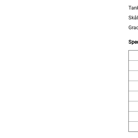
Tank
Skål
Gra
Spec