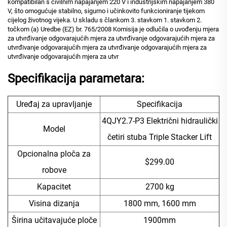
kompatibilan s civilnim napajanjem 220 V i industrijskim napajanjem 380
V, što omogućuje stabilno, sigurno i učinkovito funkcioniranje tijekom
cijelog životnog vijeka. U skladu s člankom 3. stavkom 1. stavkom 2.
točkom (a) Uredbe (EZ) br. 765/2008 Komisija je odlučila o uvođenju mjera
za utvrđivanje odgovarajućih mjera za utvrđivanje odgovarajućih mjera za
utvrđivanje odgovarajućih mjera za utvrđivanje odgovarajućih mjera za
utvrđivanje odgovarajućih mjera za utvr
Specifikacija parametara:
Uređaj za upravljanje
Specifikacija
4QJY2.7-P3 Električni hidraulički
Model
četiri stuba Triple Stacker Lift
Opcionalna ploča za
$299.00
robove
Kapacitet
2700 kg
Visina dizanja
1800 mm, 1600 mm
Širina učitavajuće ploče
1900mm