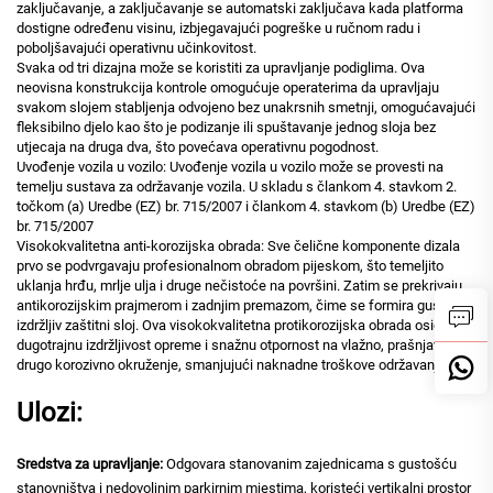
zaključavanje, a zaključavanje se automatski zaključava kada platforma
dostigne određenu visinu, izbjegavajući pogreške u ručnom radu i
poboljšavajući operativnu učinkovitost.
Svaka od tri dizajna može se koristiti za upravljanje podiglima. Ova
neovisna konstrukcija kontrole omogućuje operaterima da upravljaju
svakom slojem stabljenja odvojeno bez unakrsnih smetnji, omogućavajući
fleksibilno djelo kao što je podizanje ili spuštavanje jednog sloja bez
utjecaja na druga dva, što povećava operativnu pogodnost.
Uvođenje vozila u vozilo: Uvođenje vozila u vozilo može se provesti na
temelju sustava za održavanje vozila. U skladu s člankom 4. stavkom 2.
točkom (a) Uredbe (EZ) br. 715/2007 i člankom 4. stavkom (b) Uredbe (EZ)
br. 715/2007
Visokokvalitetna anti-korozijska obrada: Sve čelične komponente dizala
prvo se podvrgavaju profesionalnom obradom pijeskom, što temeljito
uklanja hrđu, mrlje ulja i druge nečistoće na površini. Zatim se prekrivaju
antikorozijskim prajmerom i zadnjim premazom, čime se formira gust i
izdržljiv zaštitni sloj. Ova visokokvalitetna protikorozijska obrada osigurava
dugotrajnu izdržljivost opreme i snažnu otpornost na vlažno, prašnjavalo ili
drugo korozivno okruženje, smanjujući naknadne troškove održavanja.
Ulozi:
Sredstva za upravljanje:
Odgovara stanovanim zajednicama s gustošću
stanovništva i nedovoljnim parkirnim mjestima, koristeći vertikalni prostor