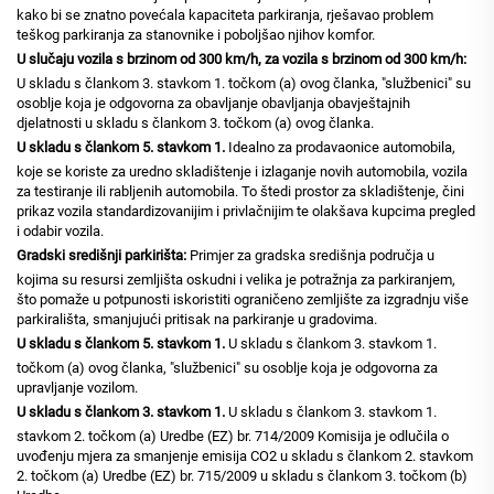
kako bi se znatno povećala kapaciteta parkiranja, rješavao problem
teškog parkiranja za stanovnike i poboljšao njihov komfor.
U slučaju vozila s brzinom od 300 km/h, za vozila s brzinom od 300 km/h:
U skladu s člankom 3. stavkom 1. točkom (a) ovog članka, "službenici" su
osoblje koja je odgovorna za obavljanje obavljanja obavještajnih
djelatnosti u skladu s člankom 3. točkom (a) ovog članka.
U skladu s člankom 5. stavkom 1.
Idealno za prodavaonice automobila,
koje se koriste za uredno skladištenje i izlaganje novih automobila, vozila
za testiranje ili rabljenih automobila. To štedi prostor za skladištenje, čini
prikaz vozila standardizovanijim i privlačnijim te olakšava kupcima pregled
i odabir vozila.
Gradski središnji parkirišta:
Primjer za gradska središnja područja u
kojima su resursi zemljišta oskudni i velika je potražnja za parkiranjem,
što pomaže u potpunosti iskoristiti ograničeno zemljište za izgradnju više
parkirališta, smanjujući pritisak na parkiranje u gradovima.
U skladu s člankom 5. stavkom 1.
U skladu s člankom 3. stavkom 1.
točkom (a) ovog članka, "službenici" su osoblje koja je odgovorna za
upravljanje vozilom.
U skladu s člankom 3. stavkom 1.
U skladu s člankom 3. stavkom 1.
stavkom 2. točkom (a) Uredbe (EZ) br. 714/2009 Komisija je odlučila o
uvođenju mjera za smanjenje emisija CO2 u skladu s člankom 2. stavkom
2. točkom (a) Uredbe (EZ) br. 715/2009 u skladu s člankom 3. točkom (b)