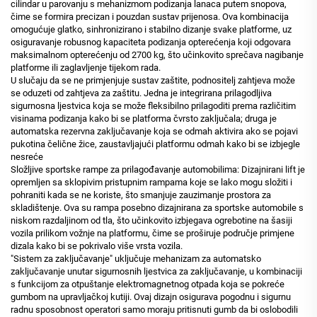
cilindar u parovanju s mehanizmom podizanja lanaca putem snopova,
čime se formira precizan i pouzdan sustav prijenosa. Ova kombinacija
omogućuje glatko, sinhronizirano i stabilno dizanje svake platforme, uz
osiguravanje robusnog kapaciteta podizanja opterećenja koji odgovara
maksimalnom opterećenju od 2700 kg, što učinkovito sprečava nagibanje
platforme ili zaglavljenje tijekom rada.
U slučaju da se ne primjenjuje sustav zaštite, podnositelj zahtjeva može
se oduzeti od zahtjeva za zaštitu. Jedna je integrirana prilagodljiva
sigurnosna ljestvica koja se može fleksibilno prilagoditi prema različitim
visinama podizanja kako bi se platforma čvrsto zaključala; druga je
automatska rezervna zaključavanje koja se odmah aktivira ako se pojavi
pukotina čelične žice, zaustavljajući platformu odmah kako bi se izbjegle
nesreće
Složljive sportske rampe za prilagođavanje automobilima: Dizajnirani lift je
opremljen sa sklopivim pristupnim rampama koje se lako mogu složiti i
pohraniti kada se ne koriste, što smanjuje zauzimanje prostora za
skladištenje. Ova su rampa posebno dizajnirana za sportske automobile s
niskom razdaljinom od tla, što učinkovito izbjegava ogrebotine na šasiji
vozila prilikom vožnje na platformu, čime se proširuje područje primjene
dizala kako bi se pokrivalo više vrsta vozila.
"Sistem za zaključavanje" uključuje mehanizam za automatsko
zaključavanje unutar sigurnosnih ljestvica za zaključavanje, u kombinaciji
s funkcijom za otpuštanje elektromagnetnog otpada koja se pokreće
gumbom na upravljačkoj kutiji. Ovaj dizajn osigurava pogodnu i sigurnu
radnu sposobnost operatori samo moraju pritisnuti gumb da bi oslobodili