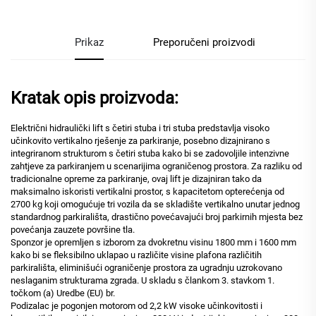
Prikaz
Preporučeni proizvodi
Kratak opis proizvoda:
Električni hidraulički lift s četiri stuba i tri stuba predstavlja visoko
učinkovito vertikalno rješenje za parkiranje, posebno dizajnirano s
integriranom strukturom s četiri stuba kako bi se zadovoljile intenzivne
zahtjeve za parkiranjem u scenarijima ograničenog prostora. Za razliku od
tradicionalne opreme za parkiranje, ovaj lift je dizajniran tako da
maksimalno iskoristi vertikalni prostor, s kapacitetom opterećenja od
2700 kg koji omogućuje tri vozila da se skladište vertikalno unutar jednog
standardnog parkirališta, drastično povećavajući broj parkirnih mjesta bez
povećanja zauzete površine tla.
Sponzor je opremljen s izborom za dvokretnu visinu 1800 mm i 1600 mm
kako bi se fleksibilno uklapao u različite visine plafona različitih
parkirališta, eliminišući ograničenje prostora za ugradnju uzrokovano
neslaganim strukturama zgrada. U skladu s člankom 3. stavkom 1.
točkom (a) Uredbe (EU) br.
Podizalac je pogonjen motorom od 2,2 kW visoke učinkovitosti i