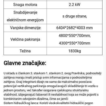
Snaga motora
2.2 kW
Snabdijevanje
s druge strane,
električnom energijom
Vanjske dimenzije
6404*2682*4003 mm
4800*550*700mm,
Veličina pakiranja
4300*550*700mm
Težina
1830kg
Glavne značajke:
U skladu s člankom 3. stavkom 1. stavkom 2. ovog Pravilnika, podnositelji
zahtjeva moraju imati pristup svim informacijama o podnositeljima
zahtjeva. Ovaj integrirani dizajn ne samo da maksimalno povećava
potencijal vertikalnog parkiranja omogućavajući skladištenje tri vozila u
jednom prostoru, već također osigurava cjelokupnu strukturalnu
stabilnost, izbjegavajući labavost ili nestabilnost koja se može pojaviti s
kombiniranim odvojenim dizalima, čime se jamči
Sistem hidrauličkog lanca: Koristi visokokvalitetni hidraulički pogon