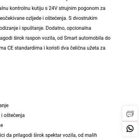
alnu kontrolnu kutiju s 24V strujnim pogonom za
eočekivane ozljede i oštećenja. S dvostrukim
odizanje i spuštanje. Dodatno, opcionalna
lagodi širok raspon vozila, od Smart automobila do
rema CE standardima i koristi dva čelična užeta za
anje
 i oštećenja
je
ci da prilagodi
širok spektar vozila, od malih