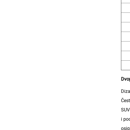
Dvop
Diza
Čest
SUV-
i po
osig