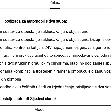
Prikaz
lji podizača za automobil s dva stupa:
i sustav za otpuštanje zaključavanja s obje strane
i sustav za otpuštanje zaključavanja s obje strane. Dizajn s o
onalna kontrolna kutija s 24V napajanjem osigurava sigurno r
ji granični prekidač učinkovito sprječava neočekivane ozljede i 
n s dvostrukim hidrauličkim cilindrima, stabilno podizanje i sp
onalna kombinacija trostepenih ramena omogućuje dizanu vozila
lakih kombija
agodba dviju čeličnih užadi za izjednačenje, prisiljavanje dva voz
ostoljni autoluft
Sljedeći članak:
Model