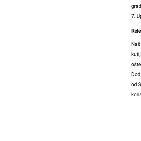
grad
7. U
Rele
Naš 
kuti
ošte
Doda
od S
kori