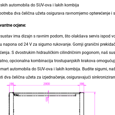
skih automobila do SUV-ova i lakih kombija
potreba dva čelična užeta osigurava ravnomjerno opterećenje i 
vantne ocjene:
sustav ima dizajn s ravnim podom, što olakšava servis ispod v
ju napona od 24 V za sigurno rukovanje. Gornji granični prekida
ćenja. S dvostrukim hidrauličkim cilindričnim pogonom, naš sus
tno, opcionalna kombinacija trostupanjskih krakova omogućuje 
mart automobila do SUV-ova i lakih kombija. Budite sigurni, naš
sti dva čelična užeta za izjednačenje, osiguravajući sinkronizira