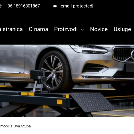
+86-18916801867
[email protected]
 stranica
O nama
Proizvodi
Novice
Usluge
omobil s Dva Stupa