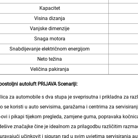
Kapacitet
Visina dizanja
Vanjske dimenzije
Snaga motora
Snabdijevanje električnom energijom
Neto težina
Veličina pakiranja
ostoljni autoluft
PRIJAVA
Scenariji:
lica za automobile s dva stupa je sveprisutna i prikladna za ra
o se koristi u auto servisima, garažama i centrima za servisiranje
ovi i pikapi tijekom pregleda, zamjene guma, popravaka kočnica
dešive značajke čine je idealnom za prilagodbu različitim razm
uravajući učinkovit i siguran rad u svim uvjetima servisiranja 