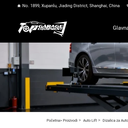
No. 1899, Xupanlu, Jiading District, Shanghai, China
Glavna
>
>
Početna>
Proizvodi
Auto Lift
Dizalica za Aut