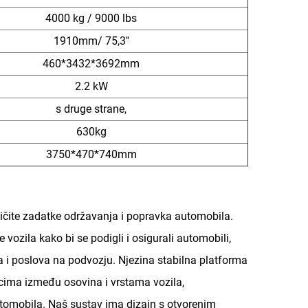
4000 kg / 9000 lbs
1910mm/ 75,3''
460*3432*3692mm
2.2 kW
s druge strane,
630kg
3750*470*740mm
zličite zadatke održavanja i popravka automobila.
 vozila kako bi se podigli i osigurali automobili,
 i poslova na podvozju. Njezina stabilna platforma
acima između osovina i vrstama vozila,
automobila. Naš sustav ima dizajn s otvorenim