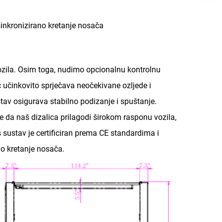
sinkronizirano kretanje nosača
ozila. Osim toga, nudimo opcionalnu kontrolnu
č učinkovito sprječava neočekivane ozljede i
tav osigurava stabilno podizanje i spuštanje.
da naš dizalica prilagodi širokom rasponu vozila,
 sustav je certificiran prema CE standardima i
no kretanje nosača.