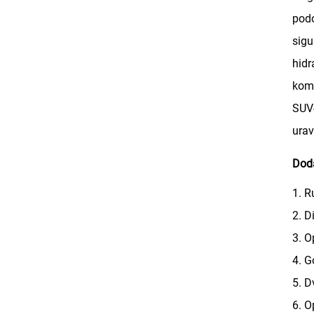
podo
sigu
hidr
komb
SUV-
urav
Doda
1. R
2. D
3. O
4. G
5. D
6. O