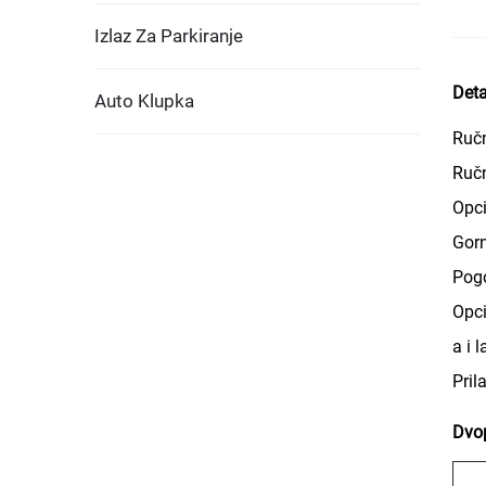
Izlaz Za Parkiranje
Deta
Auto Klupka
Ručn
Ručn
Opci
Gorn
Pogo
Opci
a i 
Pril
Dvop