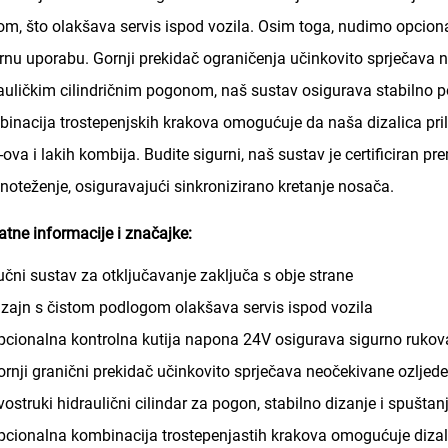
m, što olakšava servis ispod vozila. Osim toga, nudimo opcion
rnu uporabu. Gornji prekidač ograničenja učinkovito sprječava n
auličkim cilindričnim pogonom, naš sustav osigurava stabilno p
inacija trostepenjskih krakova omogućuje da naša dizalica pri
ova i lakih kombija. Budite sigurni, naš sustav je certificiran p
noteženje, osiguravajući sinkronizirano kretanje nosača.
tne informacije i značajke:
učni sustav za otključavanje zaključa s obje strane
izajn s čistom podlogom olakšava servis ispod vozila
pcionalna kontrolna kutija napona 24V osigurava sigurno rukov
ornji granični prekidač učinkovito sprječava neočekivane ozljede
vostruki hidraulični cilindar za pogon, stabilno dizanje i spuštan
pcionalna kombinacija trostepenjastih krakova omogućuje dizali