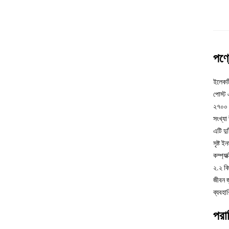
পণ্
ইলেকট্
পোস্ট 
২৭০০ ক
সংখ্যা
এটি দু
সৃষ্ট 
কম্প্য
২.২ কি
জীবন জ
ব্যবহা
পরা