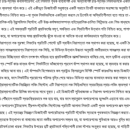
 চার-স্তম্ভ কনফিগারেশন: এই লিফটটি পৃথক বহির্বিশিষ্ট এবং অন্তর্বিশিষ্ট চার-স্তম্ভ লিফটগুলিকে এক
কিং ব্যবস্থা গঠন করে। এই একীভূত ডিজাইনটি শুধুমাত্র একটি স্থানে তিনটি যানবাহন সংরক্ষণের অনুমতি দিয
শীলতাও নিশ্চিত করে—যা পৃথক লিফটগুলিকে একত্রিত করলে যে ঢিলেমি বা অস্থিতিশীলতা হতে পারে তা এড
োলিক-দড়ি ট্রান্সমিশন সিস্টেম: এটি উচ্চ-কর্মক্ষমতাসম্পন্ন হাইড্রোলিক-চালিত সিলিন্ডার এবং শিভ মাধ্যমে 
র করে। এই সমন্বয়টি প্রতিটি প্ল্যাটফর্মের মসৃণ, সমন্বিত এবং স্থিতিশীল উত্থান গতি নিশ্চিত করে, পাশা
ত করে, যা অপারেশনের সময় প্ল্যাটফর্মের ঝুঁকে যাওয়া বা আটকে যাওয়া কার্যকরভাবে প্রতিরোধ করে।
নিরাপত্তা লক সুরক্ষা: লিফটের প্রতিটি পোস্টে দুটি স্বাধীন নিরাপত্তা লক স্থাপন করা হয়েছে, যা একটি দ্বৈ
ুক্ত সামঞ্জস্যযোগ্য নিরাপত্তা লক সিড়ি, যা বিভিন্ন উত্থান উচ্চতা অনুযায়ী নমনীয়ভাবে সামঞ্জস্য করা যা
ারের বিচ্ছিন্নতা ঘটলে তৎক্ষণাৎ সক্রিয় হয়ে প্ল্যাটফর্মটিকে তাত্ক্ষণিকভাবে থামিয়ে দেয়, ফলে দুর্ঘটনা এড
গ্য স্পোর্ট কার-বান্ধব র্যাম্প: লিফটটিতে ভাঁজযোগ্য প্রবেশ র্যাম্প স্থাপন করা হয়েছে, যা ব্যবহার না কর
 কমিয়ে আনা যায়। এই র্যাম্পগুলি বিশেষভাবে কম গ্রাউন্ড ক্লিয়ারেন্স বিশিষ্ট স্পোর্ট কারগুলির জন্য ডিজা
োধ করে, ফলে লিফটটির প্রয়োগের পরিসর বৃদ্ধি পেয়ে আরও বিভিন্ন ধরনের যানবাহন কভার করা সম্ভব হ
রোম্যাগনেটিক-নিয়ন্ত্রিত লকিং সিস্টেম: এটি নিরাপত্তা লক সিড়িগুলিতে স্বয়ংক্রিয় ল্যাচ-লকিং ব্যবস্থা 
রোম্যাগনেটিক রিলিজ ফাংশনের সাথে যুক্ত। এই ডিজাইনটি সুবিধাজনক ও নিরাপদ অপারেশন নিশ্চিত করে—অপার
য় পৌঁছালে ল্যাচটি স্বয়ংক্রিয়ভাবে লক হয়ে যায়, যার ফলে ম্যানুয়াল অপারেশনের ভুলগুলি এড়ানো যায় এব
ত্র অপারেশন ইন্টারফেস: ট্রিপল-স্ট্যাকিং সিস্টেমের প্রতিটি আলাদা লিফটে একটি পৃথক অপারেশন বক্স স্থা
়েছে। এই স্বতন্ত্র নিয়ন্ত্রণ ডিজাইনটি অপারেটরদের প্রতিটি স্ট্যাকিং স্তরকে পৃথকভাবে নিয়ন্ত্রণ করত
তরকে উত্থাপন বা নামানোর মতো নমনীয় অপারেশন সম্ভব হয়, যা অপারেশনের সুবিধাকে আরও বৃদ্ধি ক
্ল্যাটফর্ম চাকা ধারক: লিফটের উপরের দুটি প্ল্যাটফর্মে শক্তিশালী চাকা স্টপার সংযুক্ত করা হয়েছে, যা গাড