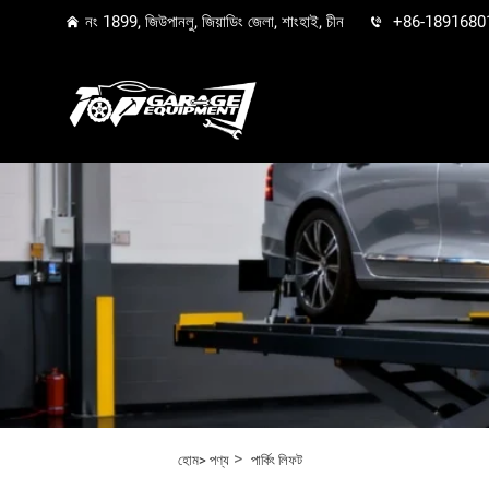
নং 1899, জিউপানলু, জিয়াডিং জেলা, শাংহাই, চীন
+86-1891680
>
হোম>
পণ্য
পার্কিং লিফট