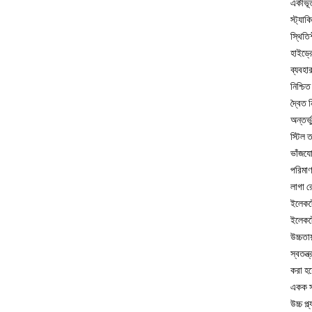
একীভূত
স্ট্যা
স্থিতি
হাইড্র
ব্যবহা
নিশ্চি
দ্বৈত 
অন্তর্ভ
স্টিল ত
ভাঁজযো
পরিমাণ
লাগা র
ইলেকট্
ইলেকট্
উচ্চতা
স্বতন্
করা হয
একক স্
উচ্চ প