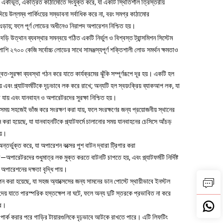
টি একীভূত, একত্রিত কাঠামোতে সংযুক্ত করে, যা একটি স্থিতিশীল ত্রিস্তরীয়
়ে উল্লম্ব পার্কিংয়ের সম্ভাবনা সর্বাধিক করে না, বরং সমগ্র কাঠামোর
়ায়; ফলে পূর্ণ লোডের অধীনেও নিরাপদ অপারেশন নিশ্চিত হয়।
দড়ি উত্থান ব্যবস্থার সমন্বয়ে গঠিত একটি নির্ভুল ও বিশ্বস্ত ট্রান্সমিশন সিস্টেম
পাশি ২৭০০ কেজি সর্বোচ্চ লোডের সাথে সামঞ্জস্যপূর্ণ শক্তিশালী লোড সমর্থন ক্ষমতাও
ত-সুরক্ষা ব্যবস্থা গঠন করে যাতে কার্যক্রমের ঝুঁকি সম্পূর্ণরূপে দূর হয়। একটি হল
য় এবং প্ল্যাটফর্মটিকে দৃঢ়ভাবে লক করে রাখে; অন্যটি হল স্বয়ংক্রিয় ব্যাকআপ লক, যা
়ানো যায় এবং যানবাহন ও অপারেটরদের সুরক্ষা নিশ্চিত হয়।
ার সময় সহজেই ভাঁজ করে সংরক্ষণ করা যায়, ফলে সংরক্ষণের জন্য প্রয়োজনীয় স্থানের
ইন করা হয়েছে, যা যানবাহনটিকে প্ল্যাটফর্মে চালানোর সময় যানবাহনের চেসিসে আঁচড়
য়।
অন্তর্ভুক্ত করে, যা অপারেশন বক্সের পুশ বাটন দ্বারা ট্রিগার করা
েটরদের শুধুমাত্র লক মুক্ত করতে বাটনটি চাপতে হয়, এবং প্ল্যাটফর্মটি নির্দিষ্ট
ং অপারেশনের দক্ষতা বৃদ্ধি পায়।
পন করা হয়েছে, যা সহজ অ্যাক্সেসের জন্য সামনের ডান পোস্টে স্থায়ীভাবে ইনস্টল
ে দেয় যাতে পারস্পরিক হস্তক্ষেপ না ঘটে, ফলে অন্য দুটি স্তরকে প্রভাবিত না করে
রে।
়িটি পার্ক করার পরে গাড়ির টায়ারগুলিকে দৃঢ়ভাবে আটকে রাখতে পারে। এটি লিফটিং