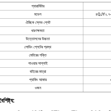
প্যারামিটার
মডেল
৪QJY২.৭-P৩
ঐচ্ছিক স্লেভ প্লেট
ধারণক্ষমতা
উত্তোলনের উচ্চতা
লোডিং প্লেটের প্রস্থ
মোটরের শক্তি
পাওয়ার সাপ্লাই
বাইরের মাত্রা
প্যাকিং আকার
ওজন
বৈশিষ্ট্য: