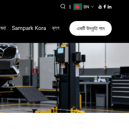
|
BN
ষেবা
Sampark Kora
ব্লগ
একটি উদ্ধৃতি পান