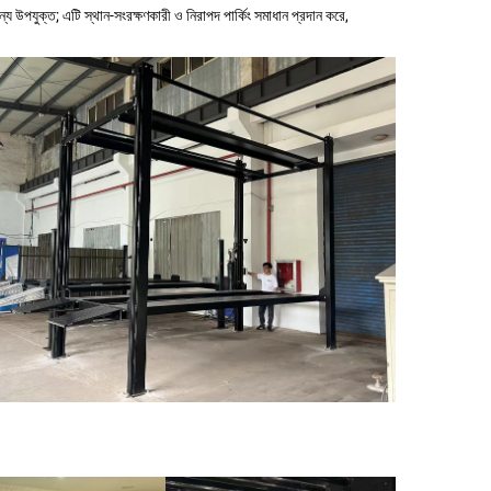
জন্য উপযুক্ত; এটি স্থান-সংরক্ষণকারী ও নিরাপদ পার্কিং সমাধান প্রদান করে,