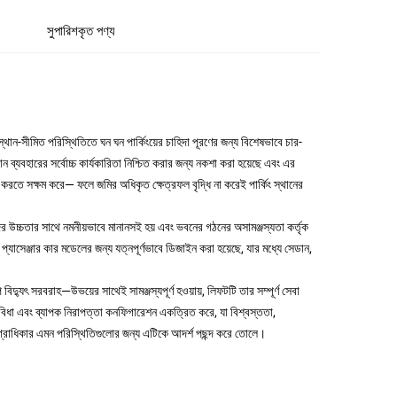
সুপারিশকৃত পণ্য
স্থান-সীমিত পরিস্থিতিতে ঘন ঘন পার্কিংয়ের চাহিদা পূরণের জন্য বিশেষভাবে চার-
 ব্যবহারের সর্বোচ্চ কার্যকারিতা নিশ্চিত করার জন্য নকশা করা হয়েছে এবং এর
 করতে সক্ষম করে— ফলে জমির অধিকৃত ক্ষেত্রফল বৃদ্ধি না করেই পার্কিং স্থানের
ের উচ্চতার সাথে নমনীয়ভাবে মানানসই হয় এবং ভবনের গঠনের অসামঞ্জস্যতা কর্তৃক
প্যাসেঞ্জার কার মডেলের জন্য যত্নপূর্ণভাবে ডিজাইন করা হয়েছে, যার মধ্যে সেডান,
িদ্যুৎ সরবরাহ—উভয়ের সাথেই সামঞ্জস্যপূর্ণ হওয়ায়, লিফটটি তার সম্পূর্ণ সেবা
ুবিধা এবং ব্যাপক নিরাপত্তা কনফিগারেশন একত্রিত করে, যা বিশ্বস্ততা,
অগ্রাধিকার এমন পরিস্থিতিগুলোর জন্য এটিকে আদর্শ পছন্দ করে তোলে।