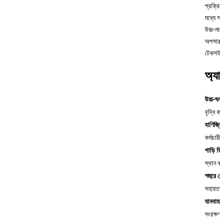
প্রক্র
মধ্যে স
উচ্চ-মা
অপসারণ
টেকসইত
অ্য
উচ্চ-ঘ
বৃদ্ধি
বাণিজ্য
কর্মচা
গাড়ি 
স্থান 
শহুরে ক
সহায়ত
যানবাহ
সংরক্ষ