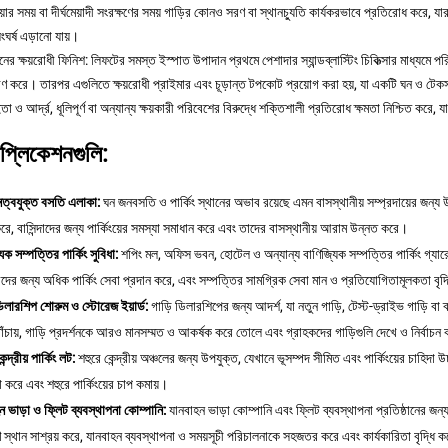
িয়ার সময় বা দীর্ঘমেয়াদী সংরক্ষণের সময় গাড়ির কোনও সরণ বা স্থানচ্যুতি কার্যকরভাবে প্রতিরোধ করে, যা
ংঘর্ষ এড়ানো যায়।
নের ক্ষয়রোধী ফিনিশ: লিফটের সমস্ত ইস্পাত উপাদান প্রথমে পেশাদার স্যান্ডব্লাস্টিং চিকিত্সার মাধ্যমে পরি
 করে। তারপর এগুলিতে ক্ষয়রোধী প্রাইমার এবং চূড়ান্ত টপকোট প্রয়োগ করা হয়, যা একটি ঘন ও টেকসই সু
া ও আর্দ্র, ধূলিপূর্ণ বা অন্যান্য ক্ষয়কারী পরিবেশের বিরুদ্ধে শক্তিশালী প্রতিরোধ ক্ষমতা নিশ্চিত করে, 
াপ্লিকেশনগুলি:
নত্বযুক্ত বসতি এলাকা:
ঘন জনবসতি ও পার্কিং স্থানের অভাব রয়েছে এমন বাসস্থানীয় সম্প্রদায়ের জন্য উপ
 করে, বাসিন্দাদের জন্য পার্কিংয়ের সমস্যা সমাধান করে এবং তাদের বাসস্থানীয় আরাম উন্নত করে।
িক সম্পত্তির পার্কিং সুবিধা:
শপিং মল, অফিস ভবন, হোটেল ও অন্যান্য বাণিজ্যিক সম্পত্তির পার্কিং গ্যারেজে
রীদের জন্য অধিক পার্কিং সেবা প্রদান করে, এবং সম্পত্তির সামগ্রিক সেবা মান ও প্রতিযোগিতামূলকতা বৃদ
ডিলারশিপ শোরুম ও স্টোরেজ ইয়ার্ড:
গাড়ি ডিলারশিপের জন্য আদর্শ, যা নতুন গাড়ি, টেস্ট-ড্রাইভ গাড়ি বা 
বাঁচায়, গাড়ি প্রদর্শনকে আরও মানসম্মত ও আকর্ষক করে তোলে এবং গ্রাহকদের গাড়িগুলি দেখে ও নির্বা
েন্দ্রীয় পার্কিং লট:
শহুরে কেন্দ্রীয় অঞ্চলের জন্য উপযুক্ত, যেখানে ভূসম্পদ সীমিত এবং পার্কিংয়ের চাহিদা উ
া করে এবং শহুরে পার্কিংয়ের চাপ কমায়।
ন ভাড়া ও ফ্লিট ব্যবস্থাপনা কোম্পানি:
যানবাহন ভাড়া কোম্পানি এবং ফ্লিট ব্যবস্থাপনা প্রতিষ্ঠানের জন্য
ণ স্থান সাশ্রয় করে, যানবাহন ব্যবস্থাপনা ও সময়সূচী পরিচালনাকে সহজতর করে এবং কার্যকারিতা বৃদ্ধি 