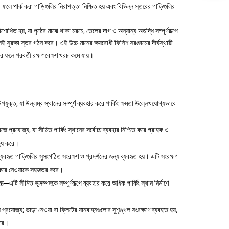
র ফলে পার্ক করা গাড়িগুলির নিরাপত্তা নিশ্চিত হয় এবং বিভিন্ন স্তরের গাড়িগুলির
শোধিত হয়, যা পৃষ্ঠের মাঝে থাকা মরচে, তেলের দাগ ও অন্যান্য অশুদ্ধি সম্পূর্ণরূপে
রক্ষা স্তর গঠন করে। এই উচ্চ-মানের ক্ষয়রোধী ফিনিশ সরঞ্জামের দীর্ঘস্থায়ী
যার ফলে পরবর্তী রক্ষণাবেক্ষণ খরচ কমে যায়।
যুক্ত, যা উল্লম্ব স্থানের সম্পূর্ণ ব্যবহার করে পার্কিং ক্ষমতা উল্লেখযোগ্যভাবে
 প্রযোজ্য, যা সীমিত পার্কিং স্থানের সর্বোচ্চ ব্যবহার নিশ্চিত করে গ্রাহক ও
্ধি করে।
ব্যবহৃত গাড়িগুলির সুসংগঠিত সংরক্ষণ ও প্রদর্শনের জন্য ব্যবহৃত হয়। এটি সংরক্ষণ
চন করে নেওয়াকে সহজতর করে।
চ্চ—এটি সীমিত ভূসম্পদকে সম্পূর্ণরূপে ব্যবহার করে অধিক পার্কিং স্থান নির্মাণে
 প্রযোজ্য; ভাড়া নেওয়া বা ফ্লিটের যানবাহনগুলোর সুশৃঙ্খল সংরক্ষণে ব্যবহৃত হয়,
করে।