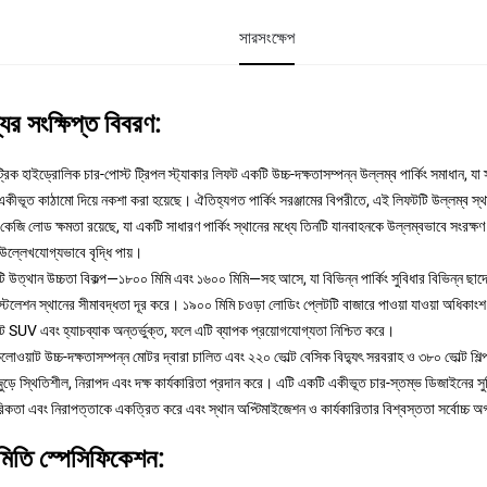
সারসংক্ষেপ
যের সংক্ষিপ্ত বিবরণ:
রিক হাইড্রোলিক চার-পোস্ট ট্রিপল স্ট্যাকার লিফট একটি উচ্চ-দক্ষতাসম্পন্ন উল্লম্ব পার্কিং সমাধান, যা 
একীভূত কাঠামো দিয়ে নকশা করা হয়েছে। ঐতিহ্যগত পার্কিং সরঞ্জামের বিপরীতে, এই লিফটটি উল্লম্ব স্থান
েজি লোড ক্ষমতা রয়েছে, যা একটি সাধারণ পার্কিং স্থানের মধ্যে তিনটি যানবাহনকে উল্লম্বভাবে সংরক্ষণ
 উল্লেখযোগ্যভাবে বৃদ্ধি পায়।
টি উত্থান উচ্চতা বিকল্প—১৮০০ মিমি এবং ১৬০০ মিমি—সহ আসে, যা বিভিন্ন পার্কিং সুবিধার বিভিন্ন ছাদ
ইনস্টলেশন স্থানের সীমাবদ্ধতা দূর করে। ১৯০০ মিমি চওড়া লোডিং প্লেটটি বাজারে পাওয়া যাওয়া অধিকাংশ 
াক্ট SUV এবং হ্যাচব্যাক অন্তর্ভুক্ত, ফলে এটি ব্যাপক প্রয়োগযোগ্যতা নিশ্চিত করে।
লোওয়াট উচ্চ-দক্ষতাসম্পন্ন মোটর দ্বারা চালিত এবং ২২০ ভোল্ট বেসিক বিদ্যুৎ সরবরাহ ও ৩৮০ ভোল্ট শিল্প ব
ুড়ে স্থিতিশীল, নিরাপদ এবং দক্ষ কার্যকারিতা প্রদান করে। এটি একটি একীভূত চার-স্তম্ভ ডিজাইনের স
রিকতা এবং নিরাপত্তাকে একত্রিত করে এবং স্থান অপ্টিমাইজেশন ও কার্যকারিতার বিশ্বস্ততা সর্বোচ্চ 
মিতি স্পেসিফিকেশন: