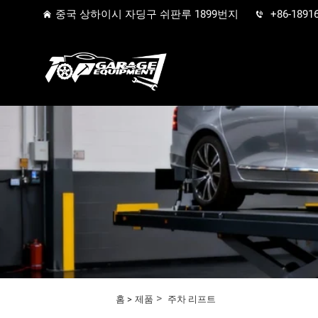
중국 상하이시 자딩구 쉬판루 1899번지
+86-1891
>
홈 >
제품
주차 리프트