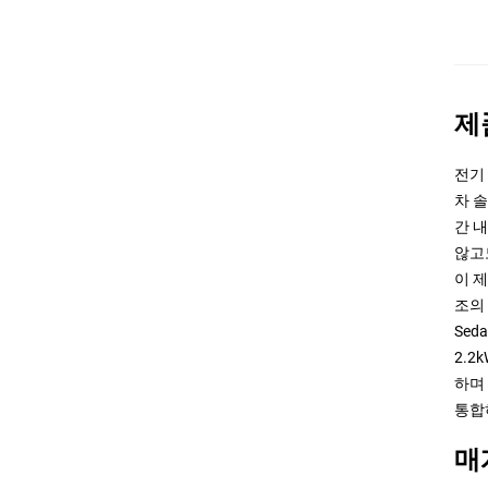
제
전기
차 
간 
않고
이 
조의
Se
2.2
하며
통합
매