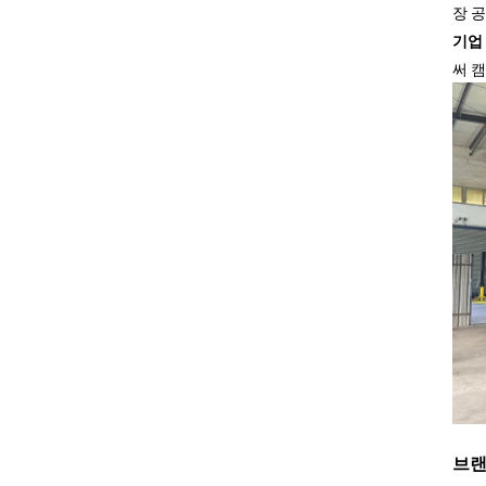
장 
기업
써 
브랜