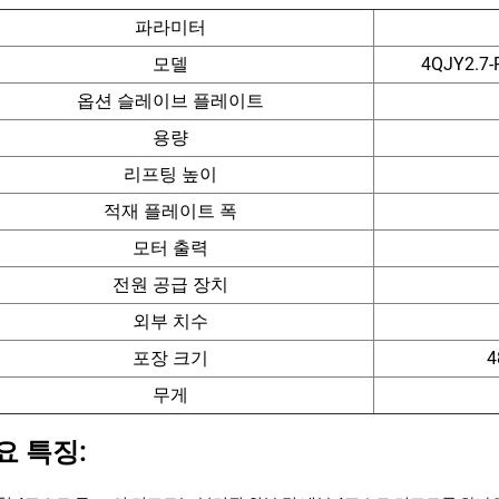
파라미터
모델
4QJY2.
옵션 슬레이브 플레이트
용량
리프팅 높이
적재 플레이트 폭
모터 출력
전원 공급 장치
외부 치수
포장 크기
4
무게
요 특징: