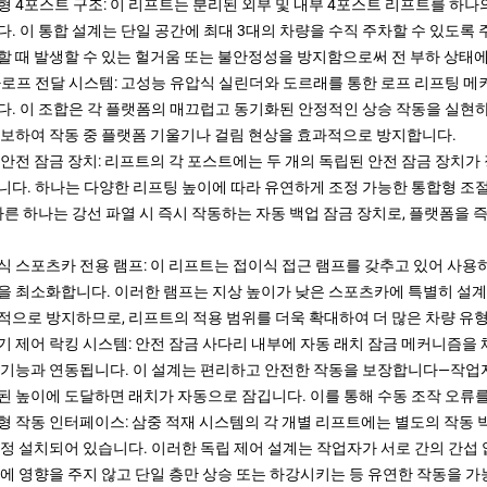
형 4포스트 구조: 이 리프트는 분리된 외부 및 내부 4포스트 리프트를 하
다. 이 통합 설계는 단일 공간에 최대 3대의 차량을 수직 주차할 수 있도록
할 때 발생할 수 있는 헐거움 또는 불안정성을 방지함으로써 전 부하 상태
-로프 전달 시스템: 고성능 유압식 실린더와 도르래를 통한 로프 리프팅 
다. 이 조합은 각 플랫폼의 매끄럽고 동기화된 안정적인 상승 작동을 실현하면
확보하여 작동 중 플랫폼 기울기나 걸림 현상을 효과적으로 방지합니다.
 안전 잠금 장치: 리프트의 각 포스트에는 두 개의 독립된 안전 잠금 장치가
니다. 하나는 다양한 리프팅 높이에 따라 유연하게 조정 가능한 통합형 조절
 다른 하나는 강선 파열 시 즉시 작동하는 자동 백업 잠금 장치로, 플랫폼을
식 스포츠카 전용 램프: 이 리프트는 접이식 접근 램프를 갖추고 있어 사용하
을 최소화합니다. 이러한 램프는 지상 높이가 낮은 스포츠카에 특별히 설계
적으로 방지하므로, 리프트의 적용 범위를 더욱 확대하여 더 많은 차량 유
기 제어 락킹 시스템: 안전 잠금 사다리 내부에 자동 래치 잠금 메커니즘을
 기능과 연동됩니다. 이 설계는 편리하고 안전한 작동을 보장합니다—작업
된 높이에 도달하면 래치가 자동으로 잠깁니다. 이를 통해 수동 조작 오류
형 작동 인터페이스: 삼중 적재 시스템의 각 개별 리프트에는 별도의 작동 
고정 설치되어 있습니다. 이러한 독립 제어 설계는 작업자가 서로 간의 간섭 
층에 영향을 주지 않고 단일 층만 상승 또는 하강시키는 등 유연한 작동을 