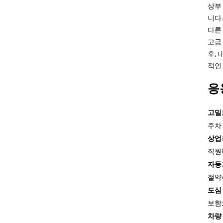
상부
니다
다른
고급
후,
적인
응
고밀
주차
상업
직원
자동
절약
도심
보함
차량 