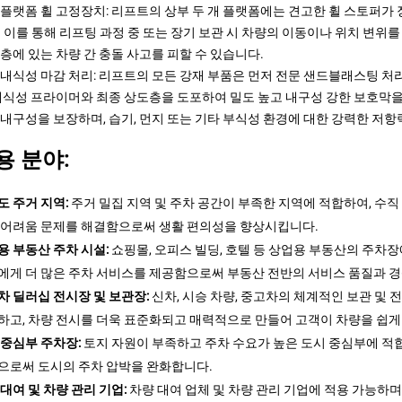
 플랫폼 휠 고정장치: 리프트의 상부 두 개 플랫폼에는 견고한 휠 스토퍼가 
. 이를 통해 리프팅 과정 중 또는 장기 보관 시 차량의 이동이나 위치 변위
 층에 있는 차량 간 충돌 사고를 피할 수 있습니다.
 내식성 마감 처리: 리프트의 모든 강재 부품은 먼저 전문 샌드블래스팅 처리
 내식성 프라이머와 최종 상도층을 도포하여 밀도 높고 내구성 강한 보호막을
 내구성을 보장하며, 습기, 먼지 또는 기타 부식성 환경에 대한 강력한 저
용 분야:
도 주거 지역:
주거 밀집 지역 및 주차 공간이 부족한 지역에 적합하여, 수직
 어려움 문제를 해결함으로써 생활 편의성을 향상시킵니다.
용 부동산 주차 시설:
쇼핑몰, 오피스 빌딩, 호텔 등 상업용 부동산의 주차
에게 더 많은 주차 서비스를 제공함으로써 부동산 전반의 서비스 품질과 
차 딜러십 전시장 및 보관장:
신차, 시승 차량, 중고차의 체계적인 보관 및
하고, 차량 전시를 더욱 표준화되고 매력적으로 만들어 고객이 차량을 쉽게
 중심부 주차장:
토지 자원이 부족하고 주차 수요가 높은 도시 중심부에 적합
으로써 도시의 주차 압박을 완화합니다.
대여 및 차량 관리 기업:
차량 대여 업체 및 차량 관리 기업에 적용 가능하며