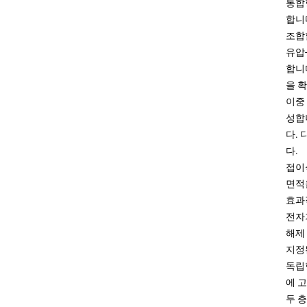
통합
합니
조합
유압
합니
을 
이중
성합
다.
다.
접이
면적
효과
전자
해제
지정
독립
에 
두 