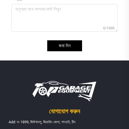
0/1000
জমা দিন
যোগাযোগ করুন
Add: নং 1899, জিউপানলু, জিয়াডিং জেলা, শাংহাই, চীন