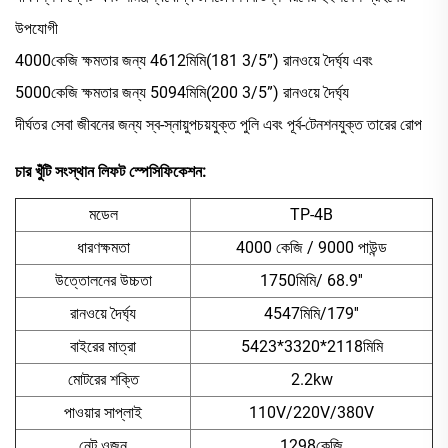
উপযোগী
4000কেজি ক্ষমতার জন্য 4612মিমি(181 3/5”) রানওয়ে দৈর্ঘ্য এবং
5000কেজি ক্ষমতার জন্য 5094মিমি(200 3/5”) রানওয়ে দৈর্ঘ্য
দীর্ঘতর সেবা জীবনের জন্য স্ব-স্নায়ুপচয়যুক্ত পুলি এবং পূর্ব-টেনশনযুক্ত তারের রোপ
চার খুঁটি সংস্থান লিফট
স্পেসিফিকেশন:
মডেল
TP-4B
ধারণক্ষমতা
4000 কেজি / 9000 পাউন্ড
উত্তোলনের উচ্চতা
1750মিমি/ 68.9''
রানওয়ে দৈর্ঘ্য
4547মিমি/179''
বাইরের মাত্রা
5423*3320*2118মিমি
মোটরের শক্তি
2.2kw
পাওয়ার সাপ্লাই
110V/220V/380V
নেট ওজন
1298কেজি