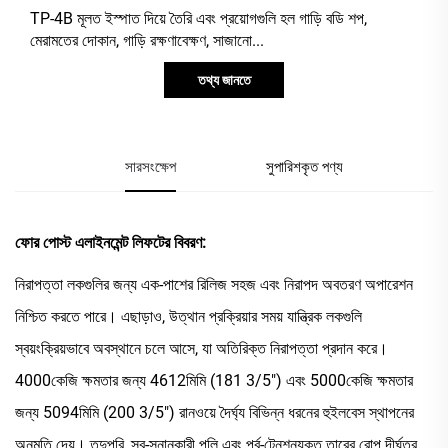
TP-4B মূলত ইস্পাত দিয়ে তৈরি এবং প্রয়োগগুলি হল গাড়ি বডি শপ,
মেরামতের দোকান, গাড়ি রক্ষণাবেক্ষণ, সাজানো...
তথ্য জানতে
সারসংক্ষেপ
সুপারিশকৃত পণ্য
ফোর পোস্ট এলাইনমেন্ট লিফটের বিবরণ:
নিরাপত্তা লকগুলির জন্য এক-পাশের রিলিজ সহজ এবং নিরাপদ অবতরণ অপারেশন
নিশ্চিত করতে পারে। এছাড়াও, উত্থান প্রক্রিয়ার সময় যান্ত্রিক লকগুলি
স্বয়ংক্রিয়ভাবে অবস্থানে চলে আসে, যা অতিরিক্ত নিরাপত্তা প্রদান করে।
4000কেজি ক্ষমতার জন্য 4612মিমি (181 3/5") এবং 5000কেজি ক্ষমতার
জন্য 5094মিমি (200 3/5") রানওয়ে দৈর্ঘ্য বিভিন্ন ধরনের হুইলবেস স্থাপনের
অনুমতি দেয়। তদুপরি, স্ব-স্নানকারী পুলি এবং পূর্ব-টেনশনযুক্ত তারের রোপ দীর্ঘতর