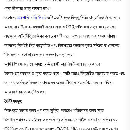
সেবা জীবনের জন্য অবদান রাখে।
আমাদের
4 পোস্ট গাড়ি লিফট
এটি একটি সহজ কিন্তু নির্ভরযোগ্য ডিজাইনের সাথে
আসে, যা এটিকে ব্যবহারকারী-বান্ধব এবং সাইটে ইনস্টল করা সহজ করে তোলে।
এছাড়াও, এটি ভিত্তির উপর কম চাপ সৃষ্টি করে, আপনার সময় এবং সম্পদ বাঁচায়।
আমাদের লিফটটি সিই প্রত্যয়িত এবং নিরাপত্তা যন্ত্রাংশ দ্বারা সজ্জিত যা কেবলের
শিথিলতা বা ব্যর্থতার ক্ষেত্রে তৎক্ষণাৎ সাড়া দেয়।
আমি বিশ্বাস করি যে আমাদের 4 পোস্ট কার লিফট আপনার ব্যবসাকে
উল্লেখযোগ্যভাবে উপকৃত করতে পারে। আমি আরও বিস্তারিত আলোচনা করতে এবং
আপনার কার্যক্রম উন্নত করার জন্য আমরা কীভাবে সহযোগিতা করতে পারি তা
অন্বেষণ করতে আনন্দিত হব।
বৈশিষ্ট্যসমূহ:
নিরাপত্তা তালার জন্য একপাশে মুক্তি, অবতরণ পরিচালনার জন্য সহজ
উত্থান প্রক্রিয়ায় যান্ত্রিক তালাগুলি স্বয়ংক্রিয়ভাবে সঠিক অবস্থানে সক্রিয় হয়
দীর্ঘ স্লিপ প্লেট এবং সামঞ্জস্যযোগ্য টার্নটেবিল বিভিন্ন ধরনের হুইলবেস গ্রহণের