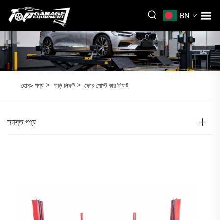
BN
>
>
হোম>
পণ্য
গাড়ি লিফট
ফোর পোস্ট কার লিফট
সমস্ত পণ্য