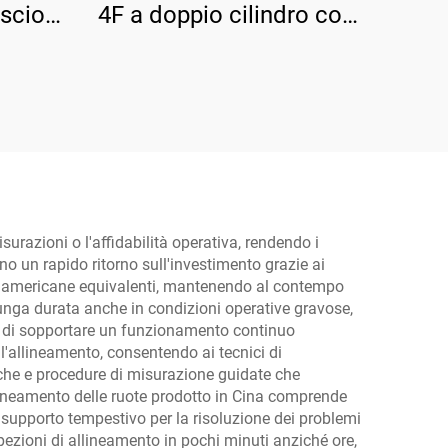
scio
4F a doppio cilindro con
e TP-
piastra di base rinforzata
urazioni o l'affidabilità operativa, rendendo i
no un rapido ritorno sull'investimento grazie ai
ee o americane equivalenti, mantenendo al contempo
lunga durata anche in condizioni operative gravose,
rado di sopportare un funzionamento continuo
l'allineamento, consentendo ai tecnici di
che e procedure di misurazione guidate che
llineamento delle ruote prodotto in Cina comprende
e supporto tempestivo per la risoluzione dei problemi
pezioni di allineamento in pochi minuti anziché ore,