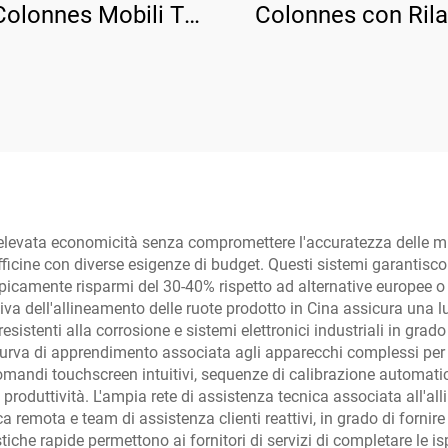
olonnes Mobili TP-
Colonnes con Rila
3D8
Manuale Unilateral
4D7
'elevata economicità senza compromettere l'accuratezza delle mis
officine con diverse esigenze di budget. Questi sistemi garantisco
do tipicamente risparmi del 30-40% rispetto ad alternative europ
tiva dell'allineamento delle ruote prodotto in Cina assicura una 
 resistenti alla corrosione e sistemi elettronici industriali in g
a curva di apprendimento associata agli apparecchi complessi per 
andi touchscreen intuitivi, sequenze di calibrazione automati
produttività. L'ampia rete di assistenza tecnica associata all'a
remota e team di assistenza clienti reattivi, in grado di fornir
che rapide permettono ai fornitori di servizi di completare le is