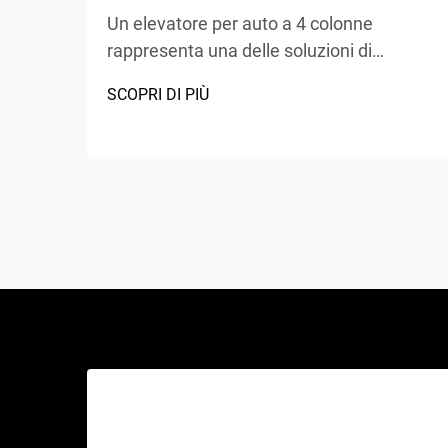
Un elevatore per auto a 4 colonne
rappresenta una delle soluzioni di
sollevamento più versatili e ampiamente
SCOPRI DI PIÙ
adottate nei centri di assistenza
automobilistica, nei garage domestici e
nelle officine commerciali in tutto il
mondo. A differenza dei tradizionali cric
idraulici o degli elevatori a forbice, questo
capolavoro meccanico...