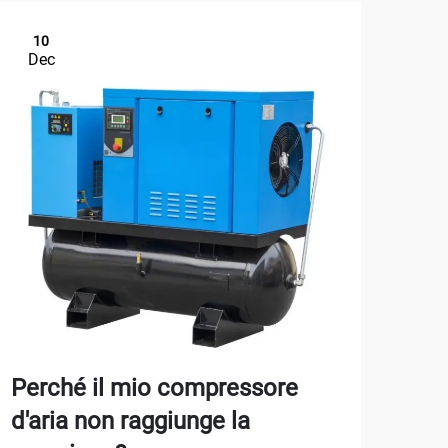
10
1
Dec
De
Perché il mio compressore
Com
d'aria non raggiunge la
per