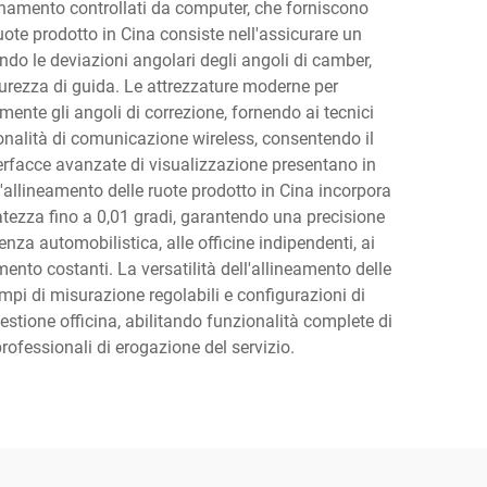
ionamento controllati da computer, che forniscono
ote prodotto in Cina consiste nell'assicurare un
do le deviazioni angolari degli angoli di camber,
icurezza di guida. Le attrezzature moderne per
ente gli angoli di correzione, fornendo ai tecnici
ionalità di comunicazione wireless, consentendo il
nterfacce avanzate di visualizzazione presentano in
l'allineamento delle ruote prodotto in Cina incorpora
atezza fino a 0,01 gradi, garantendo una precisione
nza automobilistica, alle officine indipendenti, ai
amento costanti. La versatilità dell'allineamento delle
campi di misurazione regolabili e configurazioni di
estione officina, abilitando funzionalità complete di
professionali di erogazione del servizio.