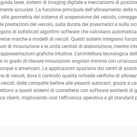
a guida laser, sistemi di imaging digitale e meccanismi di posiz
mente accurate. La funzione principale dell'allineamento delle ru
alla geometria del sistema di sospensione del veicolo, correggen
le prestazioni del veicolo, sulla durata dei pneumatici e sulla s
ngono di sofisticati algoritmi software che calcolano automaticam
erse marche e modelli di veicoli. Questi sistemi integrano funz
nsori di misurazione e le unità centrali di elaborazione, mentre i
appresentazioni grafiche intuitive. L'architettura tecnologica del
ssi in grado di rilevare misurazioni angolari minime con un'accur
ropei e americani. Le applicazioni spaziano dai centri di assiste
e di veicoli, dove il controllo qualità richiede verifiche di alline
i veicoli, dalle compatte berline alle pesanti autocarri, grazie a 
ettono a questi sistemi di connettersi con software esistenti di g
a clienti, migliorando così l'efficienza operativa e gli standard 