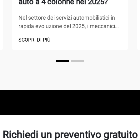
auto a 4 colonne nel 2025?
Nel settore dei servizi automobilistici in
rapida evoluzione del 2025, i meccanici
scelgono sempre più apparecchiature
SCOPRI DI PIÙ
avanzate che massimizzano l'efficienza
garantendo al contempo la sicurezza. Il
sollevatore a 4 colonne si è affermato
come la scelta preferita per le officine
professionali, o...
Richiedi un preventivo gratuito