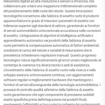
telecamere digitali ad alta risoluzione e sensori a infrarossi, che
collaborano per creare una mappatura tridimensionale completa
del posizionamento delle ruote del veicolo. Queste innovazioni
tecnologiche consentono alla fabbrica di assetto ruote di produrre
apparecchiature in grado di misurare i parametri di assetto con
tolleranze superiori agli standard di settore, garantendo ai fornitori
di servizi automobilistici un'eccezionale accuratezza nelle correzioni
di assetto. L'integrazione di algoritmi di intelligenza artificiale e
apprendimento automatico nei prodotti della fabbrica di assetto
ruote permette la compensazione automatica di fattori ambientali,
condizioni di carico del veicolo e variabili di misurazione che in
precedenza richiedevano regolazioni manuali. Questo progresso
tecnologico riduce significativamente gli errori umani migliorando al
contempo la coerenza tra diversi tecnici e sedi di assistenza.
L'investimento della fabbrica di assetto ruote nella ricerca e nello
sviluppo assicura un'innovazione continua, con aggiornamenti
software regolari e miglioramenti hardware che mantengono i
fornitori di servizi all'avanguardia della tecnologia automobilistica. I
processi di controllo qualità all'interno della fabbrica di assetto
ruote garantiscono che ogni componente di precisione soddisfi
esatte specifiche prima dell'integrazione nei prodotti finali,
mantenendo l'affidabilità e l'accuratezza richieste dai professionisti