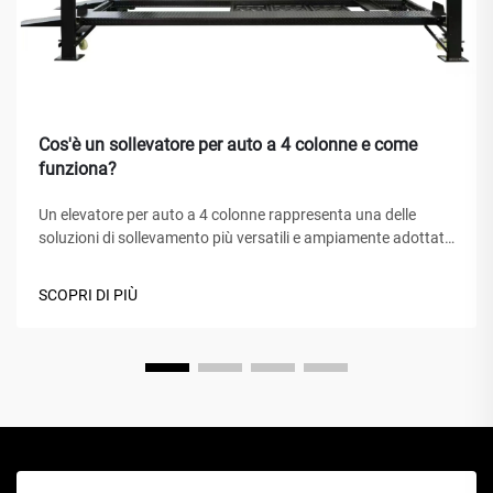
Cos'è un sollevatore per auto a 4 colonne e come
funziona?
Un elevatore per auto a 4 colonne rappresenta una delle
soluzioni di sollevamento più versatili e ampiamente adottate
nei centri di assistenza automobilistica, nei garage domestici
e nelle officine commerciali in tutto il mondo. A differenza dei
SCOPRI DI PIÙ
tradizionali cric idraulici o degli elevatori a forbice, questo
capolavoro meccanico...