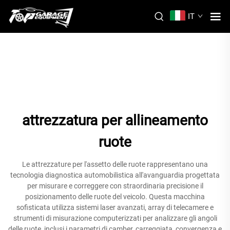
IT
attrezzatura per allineamento
ruote
Le attrezzature per l'assetto delle ruote rappresentano una
tecnologia diagnostica automobilistica all'avanguardia progettata
per misurare e correggere con straordinaria precisione il
posizionamento delle ruote del veicolo. Questa macchina
sofisticata utilizza sistemi laser avanzati, array di telecamere e
strumenti di misurazione computerizzati per analizzare gli angoli
delle ruote, inclusi i parametri di camber, carreggiata, convergenza e