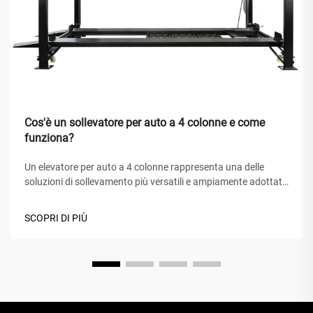
Cos'è un sollevatore per auto a 4 colonne e come
funziona?
Un elevatore per auto a 4 colonne rappresenta una delle
soluzioni di sollevamento più versatili e ampiamente adottate
nei centri di assistenza automobilistica, nei garage domestici
e nelle officine commerciali in tutto il mondo. A differenza dei
SCOPRI DI PIÙ
tradizionali cric idraulici o degli elevatori a forbice, questo
capolavoro meccanico...