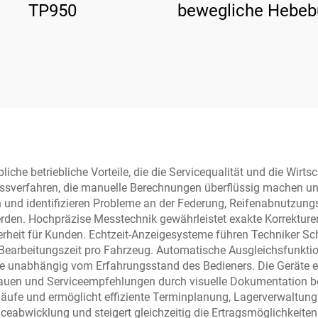
TP950
bewegliche Hebe
he betriebliche Vorteile, die die Servicequalität und die Wirtsch
ssverfahren, die manuelle Berechnungen überflüssig machen und
nd identifizieren Probleme an der Federung, Reifenabnutzungs
den. Hochpräzise Messtechnik gewährleistet exakte Korrekturen,
erheit für Kunden. Echtzeit-Anzeigesysteme führen Techniker Schri
Bearbeitungszeit pro Fahrzeug. Automatische Ausgleichsfunkt
e unabhängig vom Erfahrungsstand des Bedieners. Die Geräte erste
uen und Serviceempfehlungen durch visuelle Dokumentation beg
äufe und ermöglicht effiziente Terminplanung, Lagerverwaltun
iceabwicklung und steigert gleichzeitig die Ertragsmöglichkeite