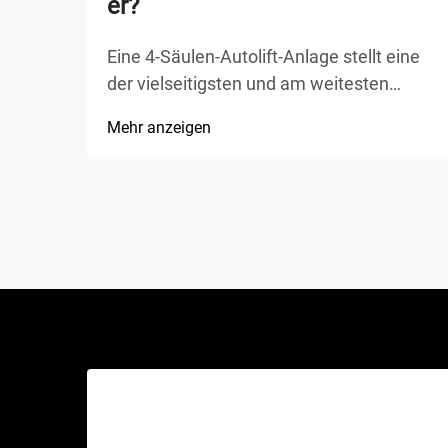
er?
Eine 4-Säulen-Autolift-Anlage stellt eine
der vielseitigsten und am weitesten
verbreiteten Hebelösungen in Kfz-
Mehr anzeigen
Werkstätten, privaten Garagen und
gewerblichen Werkstätten weltweit dar.
Im Gegensatz zu herkömmlichen
hydraulischen Wagenhebern oder
Scherenhebern bietet diese mechanische
Wunder...