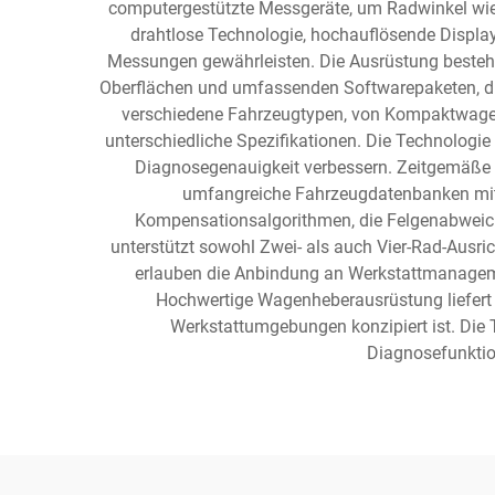
computergestützte Messgeräte, um Radwinkel wie
drahtlose Technologie, hochauflösende Displa
Messungen gewährleisten. Die Ausrüstung besteht
Oberflächen und umfassenden Softwarepaketen, die
verschiedene Fahrzeugtypen, von Kompaktwagen 
unterschiedliche Spezifikationen. Die Technologie
Diagnosegenauigkeit verbessern. Zeitgemäße W
umfangreiche Fahrzeugdatenbanken mit H
Kompensationsalgorithmen, die Felgenabweic
unterstützt sowohl Zwei- als auch Vier-Rad-Ausr
erlauben die Anbindung an Werkstattmanagem
Hochwertige Wagenheberausrüstung liefert k
Werkstattumgebungen konzipiert ist. Die T
Diagnosefunktion