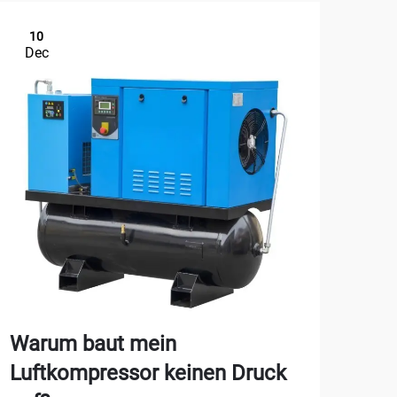
10
1
Dec
De
Warum baut mein
Wie
Luftkompressor keinen Druck
Säu