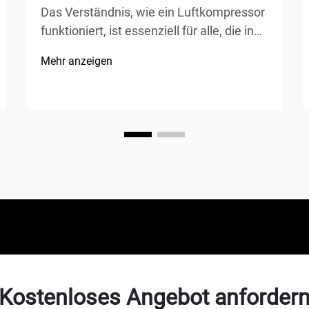
Das Verständnis, wie ein Luftkompressor
funktioniert, ist essenziell für alle, die in
der Fertigung, Kfz-Reparatur, im
Mehr anzeigen
Bauwesen oder bei Heimwerkerprojekten
tätig sind. Ein Luftkompressor ist ein
vielseitiges mechanisches Gerät, das
Energie in potenzielle Energie
umwandelt...
Kostenloses Angebot anforder