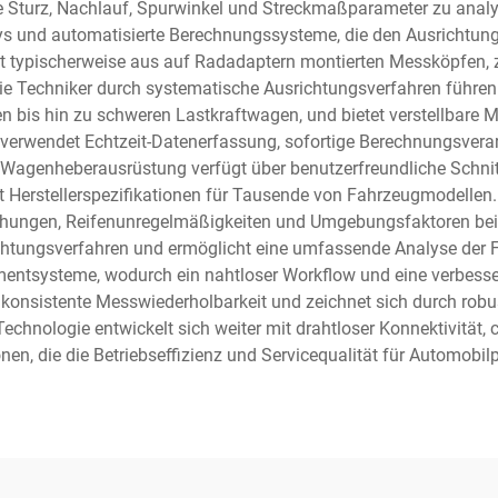
 Sturz, Nachlauf, Spurwinkel und Streckmaßparameter zu analy
ys und automatisierte Berechnungssysteme, die den Ausrichtung
 typischerweise aus auf Radadaptern montierten Messköpfen, z
 Techniker durch systematische Ausrichtungsverfahren führen
bis hin zu schweren Lastkraftwagen, und bietet verstellbare M
 verwendet Echtzeit-Datenerfassung, sofortige Berechnungsverarbe
agenheberausrüstung verfügt über benutzerfreundliche Schnitt
erstellerspezifikationen für Tausende von Fahrzeugmodellen. D
hungen, Reifenunregelmäßigkeiten und Umgebungsfaktoren bei 
ichtungsverfahren und ermöglicht eine umfassende Analyse der 
entsysteme, wodurch ein nahtloser Workflow und eine verbess
onsistente Messwiederholbarkeit und zeichnet sich durch robus
echnologie entwickelt sich weiter mit drahtloser Konnektivität,
en, die die Betriebseffizienz und Servicequalität für Automobilp