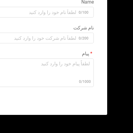
Name
0/100
نام شرکت
0/200
پیام
0/1000