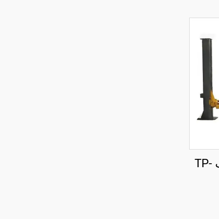
جک دو ستونه متحرک TP-