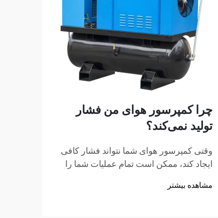
چرا کمپرسور هوای من فشار
چگون
تولید نمی‌کند؟
پستی
کنم؟
وقتی کمپرسور هوای شما نتواند فشار کافی
ایجاد کند، ممکن است تمام عملیات شما را
نصب یک
متوقف کند. این مشکل ناامیدکننده تعداد
شما، 
مشاهده بیشتر
بیشماری از کارگاه‌ها، گاراژها و تأسیسات
فضای 
مشاهد
صنعتی در سراسر جهان را تحت تأثیر قرار
دسترس
می‌دهد. درک علل اصلی پشت عدم ایجاد