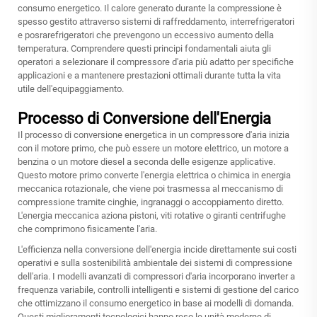
consumo energetico. Il calore generato durante la compressione è
spesso gestito attraverso sistemi di raffreddamento, interrefrigeratori
e posrarefrigeratori che prevengono un eccessivo aumento della
temperatura. Comprendere questi principi fondamentali aiuta gli
operatori a selezionare il compressore d'aria più adatto per specifiche
applicazioni e a mantenere prestazioni ottimali durante tutta la vita
utile dell'equipaggiamento.
Processo di Conversione dell'Energia
Il processo di conversione energetica in un compressore d'aria inizia
con il motore primo, che può essere un motore elettrico, un motore a
benzina o un motore diesel a seconda delle esigenze applicative.
Questo motore primo converte l'energia elettrica o chimica in energia
meccanica rotazionale, che viene poi trasmessa al meccanismo di
compressione tramite cinghie, ingranaggi o accoppiamento diretto.
L'energia meccanica aziona pistoni, viti rotative o giranti centrifughe
che comprimono fisicamente l'aria.
L'efficienza nella conversione dell'energia incide direttamente sui costi
operativi e sulla sostenibilità ambientale dei sistemi di compressione
dell'aria. I modelli avanzati di compressori d'aria incorporano inverter a
frequenza variabile, controlli intelligenti e sistemi di gestione del carico
che ottimizzano il consumo energetico in base ai modelli di domanda.
Questi miglioramenti tecnologici hanno reso le unità moderne di