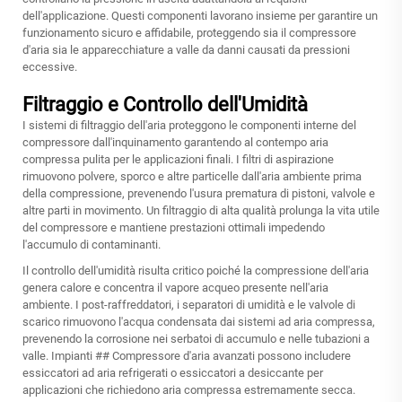
dell'applicazione. Questi componenti lavorano insieme per garantire un
funzionamento sicuro e affidabile, proteggendo sia il compressore
d'aria sia le apparecchiature a valle da danni causati da pressioni
eccessive.
Filtraggio e Controllo dell'Umidità
I sistemi di filtraggio dell'aria proteggono le componenti interne del
compressore dall'inquinamento garantendo al contempo aria
compressa pulita per le applicazioni finali. I filtri di aspirazione
rimuovono polvere, sporco e altre particelle dall'aria ambiente prima
della compressione, prevenendo l'usura prematura di pistoni, valvole e
altre parti in movimento. Un filtraggio di alta qualità prolunga la vita utile
del compressore e mantiene prestazioni ottimali impedendo
l'accumulo di contaminanti.
Il controllo dell'umidità risulta critico poiché la compressione dell'aria
genera calore e concentra il vapore acqueo presente nell'aria
ambiente. I post-raffreddatori, i separatori di umidità e le valvole di
scarico rimuovono l'acqua condensata dai sistemi ad aria compressa,
prevenendo la corrosione nei serbatoi di accumulo e nelle tubazioni a
valle. Impianti
## Compressore d'aria
avanzati possono includere
essiccatori ad aria refrigerati o essiccatori a desiccante per
applicazioni che richiedono aria compressa estremamente secca.