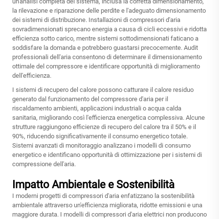
un'analisi completa del sistema, inclusa la corretta dimensionamento,
la rilevazione e riparazione delle perdite e l'adeguato dimensionamento
dei sistemi di distribuzione. Installazioni di compressori d'aria
sovradimensionati sprecano energia a causa di cicli eccessivi e ridotta
efficienza sotto carico, mentre sistemi sottodimensionati faticano a
soddisfare la domanda e potrebbero guastarsi precocemente. Audit
professionali dell'aria consentono di determinare il dimensionamento
ottimale del compressore e identificare opportunità di miglioramento
dell'efficienza.
I sistemi di recupero del calore possono catturare il calore residuo
generato dal funzionamento del compressore d'aria per il
riscaldamento ambienti, applicazioni industriali o acqua calda
sanitaria, migliorando così l'efficienza energetica complessiva. Alcune
strutture raggiungono efficienze di recupero del calore tra il 50% e il
90%, riducendo significativamente il consumo energetico totale.
Sistemi avanzati di monitoraggio analizzano i modelli di consumo
energetico e identificano opportunità di ottimizzazione per i sistemi di
compressione dell'aria.
Impatto Ambientale e Sostenibilità
I moderni progetti di compressori d'aria enfatizzano la sostenibilità
ambientale attraverso un'efficienza migliorata, ridotte emissioni e una
maggiore durata. I modelli di compressori d'aria elettrici non producono