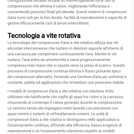
configurazione bistadio include un interrefrigeratore tra le fasi di
compressione che elimina il calore, migliorando l'efficienza e
consentendo pressioni finali più elevate. Questi sistemi di compressori
d'aria sono noti per la loro durata, facilità di manutenzione e capacità di
gestire efficacemente cicli di lavoro intermittenti.
Tecnologia a vite rotativa
La tecnologia del compressore d'aria a vite rotativa utilizza due viti
elicoidali interconnesse che ruotano in direzioni opposte all'interno di
una carcassa per comprimere continuamente l'aria. Mentre le viti
ruotano, l'aria entra da un'estremità e viene progressivamente
compressa man mano che si sposta verso la presa di scarico. Questo
processo di compressione continua elimina il flusso pulsante tipico
dei compressori alternativi, fornendo una fornitura d'aria più uniforme e
costante, adatta ad applicazioni che richiedono una pressione stabile.
I modelli di compressori d'aria a vite rotativa con iniezione d'olio
utilizzano olio lubrificante che sigilla gli spazi tra i rotori e la carcassa,
rimuovendo al contempo il calore generato durante la compressione.
Le versioni senza olio impiegano rotori lavorati con precisione con
spazi minimi e sistemi di raffreddamento esterni. Le unità di
compressori d'aria a vite rotativa si distinguono nelle applicazioni a
funzionamento continuo, offrendo alta efficienza, basse esigenze di
manutenzione e un funzionamento silenzioso rispetto ai modelli