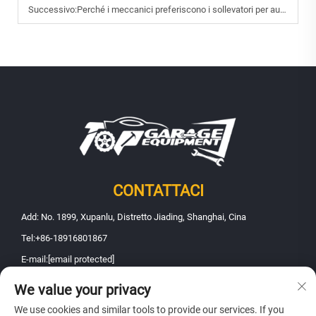
Successivo:
Perché i meccanici preferiscono i sollevatori per auto a 4 colonne nel 2025?
CONTATTACI
Add: No. 1899, Xupanlu, Distretto Jiading, Shanghai, Cina
Tel:
+86-18916801867
E-mail:
[email protected]
We value your privacy
Copyright © 2026 Shanghai Fanbao Automobile Maintenance Equipment
We use cookies and similar tools to provide our services. If you