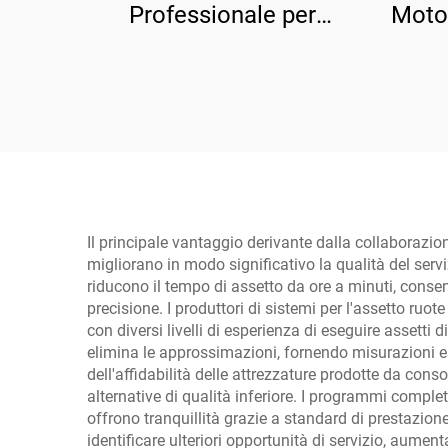
Professionale per
Motoc
Motocicli, Attrezzatura
Att
Officina TP04101D-500
T
Il principale vantaggio derivante dalla collaborazion
migliorano in modo significativo la qualità del serviz
riducono il tempo di assetto da ore a minuti, conse
precisione. I produttori di sistemi per l'assetto ruo
con diversi livelli di esperienza di eseguire assetti
elimina le approssimazioni, fornendo misurazioni esa
dell'affidabilità delle attrezzature prodotte da cons
alternative di qualità inferiore. I programmi completi
offrono tranquillità grazie a standard di prestazione
identificare ulteriori opportunità di servizio, aument