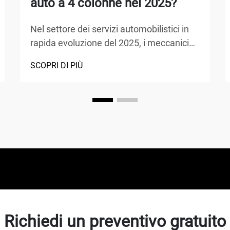
auto a 4 colonne nel 2025?
Nel settore dei servizi automobilistici in
rapida evoluzione del 2025, i meccanici
scelgono sempre più apparecchiature
SCOPRI DI PIÙ
avanzate che massimizzano l'efficienza
garantendo al contempo la sicurezza. Il
sollevatore a 4 colonne si è affermato
come la scelta preferita per le officine
professionali, o...
Richiedi un preventivo gratuito