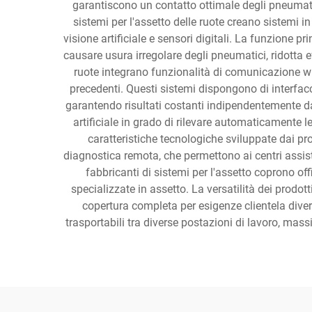
garantiscono un contatto ottimale degli pneumatic
sistemi per l'assetto delle ruote creano sistemi i
visione artificiale e sensori digitali. La funzione 
causare usura irregolare degli pneumatici, ridotta e
ruote integrano funzionalità di comunicazione wir
precedenti. Questi sistemi dispongono di interfacc
garantendo risultati costanti indipendentemente dal 
artificiale in grado di rilevare automaticamente l
caratteristiche tecnologiche sviluppate dai pr
diagnostica remota, che permettono ai centri assiste
fabbricanti di sistemi per l'assetto coprono off
specializzate in assetto. La versatilità dei prodott
copertura completa per esigenze clientela divers
trasportabili tra diverse postazioni di lavoro, mass