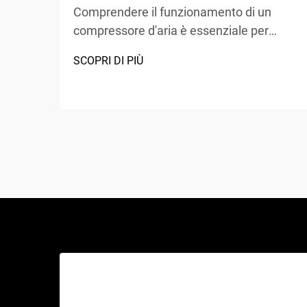
Comprendere il funzionamento di un
compressore d'aria è essenziale per
chiunque lavori nei settori della
SCOPRI DI PIÙ
produzione, della riparazione
automobilistica, delle costruzioni o di
progetti fai-da-te. Un compressore d'aria
è un dispositivo meccanico versatile che
converte energia in energia potenziale...