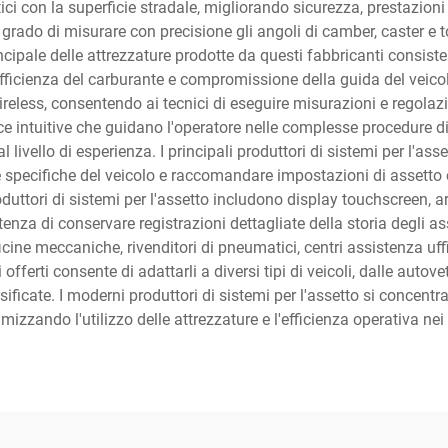
i con la superficie stradale, migliorando sicurezza, prestazioni 
n grado di misurare con precisione gli angoli di camber, caster e
principale delle attrezzature prodotte da questi fabbricanti consi
fficienza del carburante e compromissione della guida del veicolo. 
eless, consentendo ai tecnici di eseguire misurazioni e regolazi
e intuitive che guidano l'operatore nelle complesse procedure di 
livello di esperienza. I principali produttori di sistemi per l'asse
e specifiche del veicolo e raccomandare impostazioni di assetto o
oduttori di sistemi per l'assetto includono display touchscreen, a
nza di conservare registrazioni dettagliate della storia degli ass
icine meccaniche, rivenditori di pneumatici, centri assistenza uffi
i offerti consente di adattarli a diversi tipi di veicoli, dalle aut
ificate. I moderni produttori di sistemi per l'assetto si concentra
imizzando l'utilizzo delle attrezzature e l'efficienza operativa ne