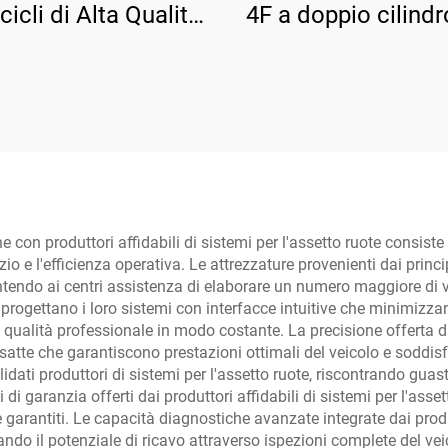
icli di Alta Qualità,
4F a doppio cilind
rezzatura Officina
piastra di base rinf
P04157-DM-2275
e con produttori affidabili di sistemi per l'assetto ruote consist
io e l'efficienza operativa. Le attrezzature provenienti dai princip
ntendo ai centri assistenza di elaborare un numero maggiore di 
te progettano i loro sistemi con interfacce intuitive che minimizza
 di qualità professionale in modo costante. La precisione offerta d
tte che garantiscono prestazioni ottimali del veicolo e soddisfa
olidati produttori di sistemi per l'assetto ruote, riscontrando gua
 di garanzia offerti dai produttori affidabili di sistemi per l'asse
 garantiti. Le capacità diagnostiche avanzate integrate dai produ
ando il potenziale di ricavo attraverso ispezioni complete del veic