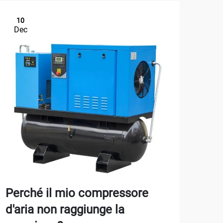
10
1
Dec
De
Perché il mio compressore
Com
d'aria non raggiunge la
per