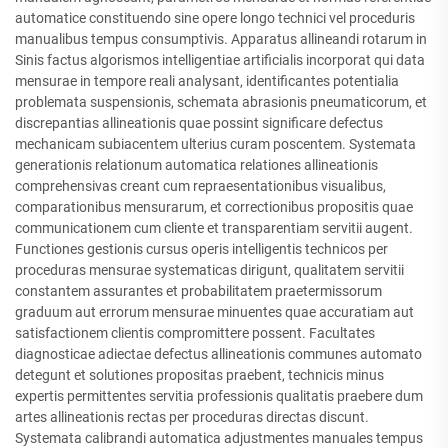
automatice constituendo sine opere longo technici vel proceduris
manualibus tempus consumptivis. Apparatus allineandi rotarum in
Sinis factus algorismos intelligentiae artificialis incorporat qui data
mensurae in tempore reali analysant, identificantes potentialia
problemata suspensionis, schemata abrasionis pneumaticorum, et
discrepantias allineationis quae possint significare defectus
mechanicam subiacentem ulterius curam poscentem. Systemata
generationis relationum automatica relationes allineationis
comprehensivas creant cum repraesentationibus visualibus,
comparationibus mensurarum, et correctionibus propositis quae
communicationem cum cliente et transparentiam servitii augent.
Functiones gestionis cursus operis intelligentis technicos per
proceduras mensurae systematicas dirigunt, qualitatem servitii
constantem assurantes et probabilitatem praetermissorum
graduum aut errorum mensurae minuentes quae accuratiam aut
satisfactionem clientis compromittere possent. Facultates
diagnosticae adiectae defectus allineationis communes automato
detegunt et solutiones propositas praebent, technicis minus
expertis permittentes servitia professionis qualitatis praebere dum
artes allineationis rectas per proceduras directas discunt.
Systemata calibrandi automatica adjustmentes manuales tempus