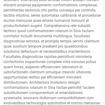
discenti propriae equipmento conformationis complexae,
permittentes technicis cito peritia consequi per controlla
tactilia intuitiva, series automatas calibrandi, et procedurae
ductae mensurae quae errores humanos minuunt et
productivitatem augent. Comprehensiva rete subsidii
technici quod conformationem rotarum in Sina factam
comitatur includit documenta multilingua, facultates
diagnosticae remotas, et prompta templa servitii clientium
quae auxilium tempore praebent pro quaestionibus
solutionis defectuum et necessitatibus mantentionis.
Facultates diagnosticae rapidae permittunt ministeria
confectionis inspectiones complere intra minutas potius
quam horas, augendo efficienciam laboratorii et
satisfactionem clientium simulque creando ulteriores
opportunitates reditus per efficientem ministerii
distributionem. Architectura modularis designi
conformationis rotarum in Sina factae permittit facilem
substitutionem componentium et emendationes
systematis, assurans diuturnam compatibilitatem cum
evolvientibus technologiis automotive et normis mensurae.