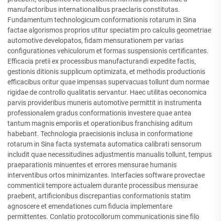
manufactoribus internationalibus praeclaris constitutas.
Fundamentum technologicum conformationis rotarum in Sina
factae algorismos proprios utitur speciatim pro calculis geometriae
automotive developatos, fidam mensurationem per varias
configurationes vehiculorum et formas suspensionis certificantes.
Efficacia pretii ex processibus manufacturandi expedite factis,
gestionis ditionis supplicum optimizata, et methodis productionis
efficacibus oritur quae impensas supervacuas tollunt dum normae
rigidae de controllo qualitatis servantur. Haec utilitas oeconomica
parvis provideribus muneris automotive permittit in instrumenta
professionalem gradus conformationis investere quae antea
tantum magnis emporiis et operationibus franchising aditum
habebant. Technologia praecisionis inclusa in conformatione
rotarum in Sina facta systemata automatica calibrati sensorum
includit quae necessitudines adjustmentis manualis tollunt, tempus
praeparationis minuentes et errores mensurae humanis
interventibus ortos minimizantes. Interfacies software provectae
commenticii tempore actualem durante processibus mensurae
praebent, artificionibus discrepantias conformationis statim
agnoscere et emendationes cum fiducia implementare
permittentes. Conlatio protocollorum communicationis sine filo