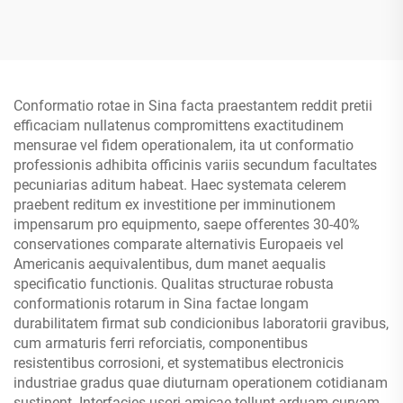
Conformatio rotae in Sina facta praestantem reddit pretii
efficaciam nullatenus compromittens exactitudinem
mensurae vel fidem operationalem, ita ut conformatio
professionis adhibita officinis variis secundum facultates
pecuniarias aditum habeat. Haec systemata celerem
praebent reditum ex investitione per imminutionem
impensarum pro equipmento, saepe offerentes 30-40%
conservationes comparate alternativis Europaeis vel
Americanis aequivalentibus, dum manet aequalis
specificatio functionis. Qualitas structurae robusta
conformationis rotarum in Sina factae longam
durabilitatem firmat sub condicionibus laboratorii gravibus,
cum armaturis ferri reforciatis, componentibus
resistentibus corrosioni, et systematibus electronicis
industriae gradus quae diuturnam operationem cotidianam
sustinent. Interfacies usori amicae tollunt arduam curvam