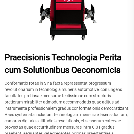
Praecisionis Technologia Perita
cum Solutionibus Oeconomicis
Conformatio rotae in Sina facta repraesentat progressum
revolutionarium in technologia muneris automotive, coniungens
facultates pretiosae mensurae tectissimae cum structuris
pretiorum mirabiliter admodum accommodatis quae aditus ad
instrumenta professionalem gradus conformationis democratizant.
Haec systemata includunt technologiam mensurae laseris doctam,
camaras digitales altitudinis resolutionis, et sensorum catervae
provectas quae accurritudinem mensurae intra 0.01 gradus
praebent, aequantes vel excedentes normas praestantiae a