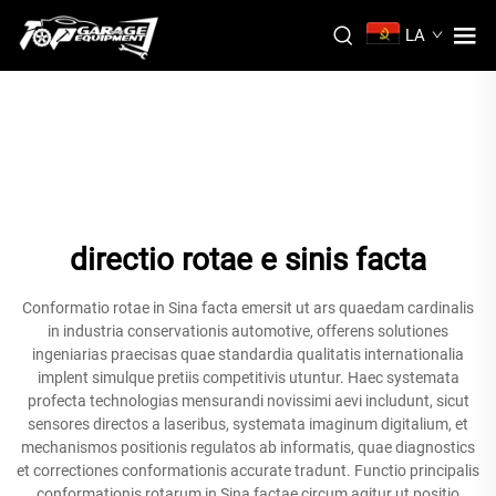
LA
directio rotae e sinis facta
Conformatio rotae in Sina facta emersit ut ars quaedam cardinalis
in industria conservationis automotive, offerens solutiones
ingeniarias praecisas quae standardia qualitatis internationalia
implent simulque pretiis competitivis utuntur. Haec systemata
profecta technologias mensurandi novissimi aevi includunt, sicut
sensores directos a laseribus, systemata imaginum digitalium, et
mechanismos positionis regulatos ab informatis, quae diagnostics
et correctiones conformationis accurate tradunt. Functio principalis
conformationis rotarum in Sina factae circum agitur ut positio