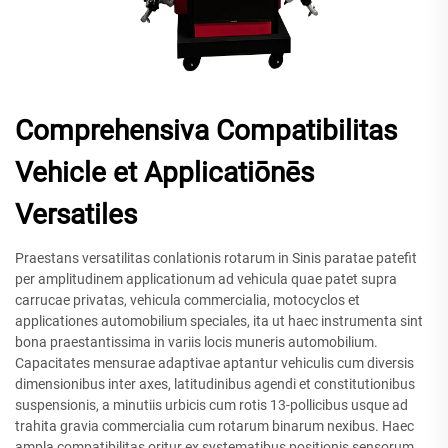
Comprehensiva Compatibilitas
Vehicle et Applicatiōnēs
Versatiles
Praestans versatilitas conlationis rotarum in Sinis paratae patefit
per amplitudinem applicationum ad vehicula quae patet supra
carrucae privatas, vehicula commercialia, motocyclos et
applicationes automobilium speciales, ita ut haec instrumenta sint
bona praestantissima in variis locis muneris automobilium.
Capacitates mensurae adaptivae aptantur vehiculis cum diversis
dimensionibus inter axes, latitudinibus agendi et constitutionibus
suspensionis, a minutiis urbicis cum rotis 13-pollicibus usque ad
trahita gravia commercialia cum rotarum binarum nexibus. Haec
ampla compatibilitas oritur ex systematibus positionis sensorum