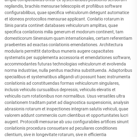
regilandis, brachiis mensurae telescopiis et profilibus software
configurabilibus, quae specifica vehiculorum detegunt automatice
et idoneos protocollos mensurae applicant. Conlatio rotarum in
Sinis parata continet databases vehiculorum amplitas, quae
specifica conlationis milia generum et modorum continent, tam
domesticorum Sinensium quam internationales, certam referentiam
praebentes ad exactas conlationis emendationes. Architectura
modularis permittit datoribus muneris augere capacitates
systematis per supplementa accessoria et emendationes software,
accommodantes futuras technologias vehiculorum et evolvenda
norma industriae, nulla penitus machina substituenda. Adaptoribus
specialibus et systematibus alligandi uti possunt haec instrumenta
conlationis ad constituendas formas vehiculorum singulares,
inclusis vehiculis cursualibus depressis, vehiculis elevatis et
vehiculis cum rotationibus non normalibus. Usus versatiles ultra
conlationem traditam patet ad diagnostica suspensionis, analysin
abrasionis rotarum et inspectiones integram salutis vehiculi, quae
valorem addunt commerciis cum clientibus et opportunitates lucri
augent. Protocolli mensurae ab usu configurabiles artifices sinunt
conlationis procedura consuetare ad peculiares conditiones
clientium, sive in longevitate rotarum, sive in efficientia