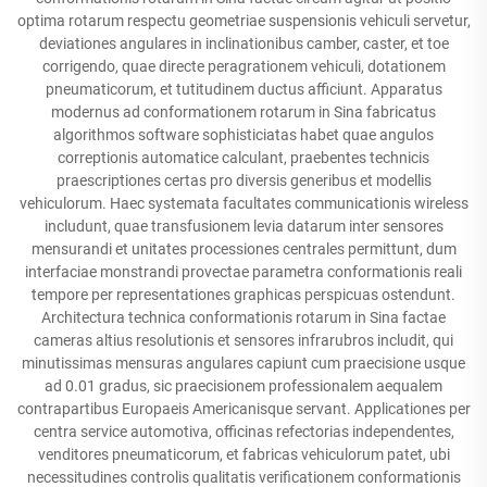
optima rotarum respectu geometriae suspensionis vehiculi servetur,
deviationes angulares in inclinationibus camber, caster, et toe
corrigendo, quae directe peragrationem vehiculi, dotationem
pneumaticorum, et tutitudinem ductus afficiunt. Apparatus
modernus ad conformationem rotarum in Sina fabricatus
algorithmos software sophisticiatas habet quae angulos
correptionis automatice calculant, praebentes technicis
praescriptiones certas pro diversis generibus et modellis
vehiculorum. Haec systemata facultates communicationis wireless
includunt, quae transfusionem levia datarum inter sensores
mensurandi et unitates processiones centrales permittunt, dum
interfaciae monstrandi provectae parametra conformationis reali
tempore per representationes graphicas perspicuas ostendunt.
Architectura technica conformationis rotarum in Sina factae
cameras altius resolutionis et sensores infrarubros includit, qui
minutissimas mensuras angulares capiunt cum praecisione usque
ad 0.01 gradus, sic praecisionem professionalem aequalem
contrapartibus Europaeis Americanisque servant. Applicationes per
centra service automotiva, officinas refectorias independentes,
venditores pneumaticorum, et fabricas vehiculorum patet, ubi
necessitudines controlis qualitatis verificationem conformationis