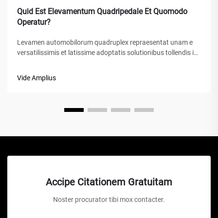
Quid Est Elevamentum Quadripedale Et Quomodo
Operatur?
Levamen automobilorum quadruplex repraesentat unam e
versatilissimis et latissime adoptatis solutionibus tollendis in
locis mendantis automotive, garaginis domesticis et officinis
commercialibus per totum mundum. Contra verrucas
Vide Amplius
hydraulicas vel levamina forfex, hoc miraculum
mechanicum...
Accipe Citationem Gratuitam
Noster procurator tibi mox contacter.