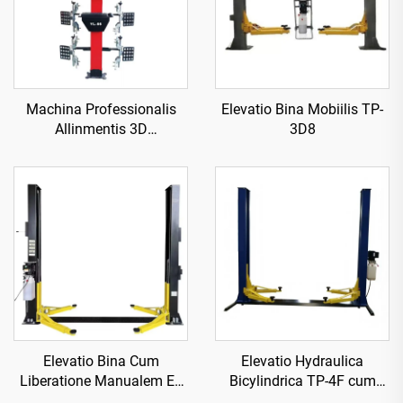
Machina Professionalis
Elevatio Bina Mobiilis TP-
Allinmentis 3D
3D8
Quadrirotata YL-66
Elevatio Bina Cum
Elevatio Hydraulica
Liberatione Manualem Ex
Bicylindrica TP-4F cum
Unius Lateris TP-4D7
Placa Basali Reforzata