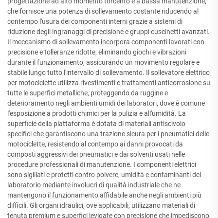
progettazione ad alto momento torcento e a bassa manutenzione,
che fornisce una potenza di sollevamento costante riducendo al
contempo l'usura dei componenti interni grazie a sistemi di
riduzione degli ingranaggi di precisione e gruppi cuscinetti avanzati.
Il meccanismo di sollevamento incorpora componenti lavorati con
precisione e tolleranze ridotte, eliminando giochi e vibrazioni
durante il funzionamento, assicurando un movimento regolare e
stabile lungo tutto l'intervallo di sollevamento. Il sollevatore elettrico
per motociclette utilizza rivestimenti e trattamenti anticorrosione su
tutte le superfici metalliche, proteggendo da ruggine e
deterioramento negli ambienti umidi dei laboratori, dove è comune
l'esposizione a prodotti chimici per la pulizia e all'umidità. La
superficie della piattaforma è dotata di materiali antiscivolo
specifici che garantiscono una trazione sicura per i pneumatici delle
motociclette, resistendo al contempo ai danni provocati da
composti aggressivi dei pneumatici e dai solventi usati nelle
procedure professionali di manutenzione. I componenti elettrici
sono sigillati e protetti contro polvere, umidità e contaminanti del
laboratorio mediante involucri di qualità industriale che ne
mantengono il funzionamento affidabile anche negli ambienti più
difficili. Gli organi idraulici, ove applicabili, utilizzano materiali di
tenuta premium e superfici levigate con precisione che impediscono