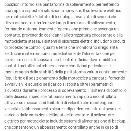
posizioni intorno alla piattaforma di sollevamento, permettendo
una rapida risposta a situazioni impreviste. Il sollevatore elettrico
per motociclette è dotato di tecnologia avanzata di sensori che
rileva ostacoli o interferenze lungo il percorso di sollevamento,
fermando automaticamente l'operazione prima che avvenga un
contatto, prevenendo così danni all'attrezzatura circostante o alla
motocicletta stessa. I sistemi di sicurezza elettrici includono circuiti
di protezione contro i guasti a terra che monitorano irregolarità
elettriche e interrompono immediatamente l'alimentazione per
prevenire rischi di scossa in ambienti di officina dove umidità o
contatti metallici potrebbero creare condizioni pericolose. Il
monitoraggio della stabilità della piattaforma valuta continuamente
l'equilibrio e il posizionamento della motocicletta caricata, fornendo
avvisi visivi e acustici se il carico si sposta oltre i parametri di
sicurezza durante il processo di sollevamento. Il sistema di controllo
della discesa impedisce l'abbassamento rapido o incontrollato
attraverso meccanismi limitatori di velocità che mantengono
velocità di abbassamento sicure indipendentemente dal peso del
carico o dalle variazioni dell'input dell'operatore. Il sollevatore
elettrico per motociclette include sistemi di alimentazione di backup
che consentono un abbassamento controllato anche in caso di