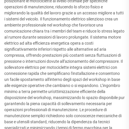
posizionare le motociclette al livello ottimale per specifiche
operazioni di manutenzione, riducendo lo sforzo fisico e
migliorando la qualità del lavoro grazie a un accesso migliore a tutti
i sistemi del veicolo. Il funzionamento elettrico silenzioso crea un
ambiente professionale nel workshop che favorisce una
comunicazione chiara tra i membri del team e riduce lo stress legato
al rumore durante sessioni di lavoro prolungate. Il sistema motore
elettrico ad alta efficienza energetica opera a costi
significativamente inferiori rispetto alle alternative ad aria
compressa, offrendo prestazioni più costanti senza fluttuazioni di
pressione o interruzioni dovute all’azionamento del compressore. Il
sollevatore elettrico per motociclette integra sistemi elettrici con
connessione rapida che semplificano l'installazione e consentono
un facile spostamento all'interno degli spazi del workshop in base
alle esigenze operative che cambiano o si espandono. L’ingombro
minimo a terra permette un'ottimizzazione efficiente della
disposizione del workshop, massimizzando lo spazio disponibile pur
garantendo la piena capacità di sollevamento necessaria per
operazioni professionali di manutenzione. Le procedure di
manutenzione semplici richiedono solo conoscenze meccaniche di
base e utensili standard, riducendo la dipendenza da tecnici
specializzati e minimizzando i tempi di fermo macchina per la