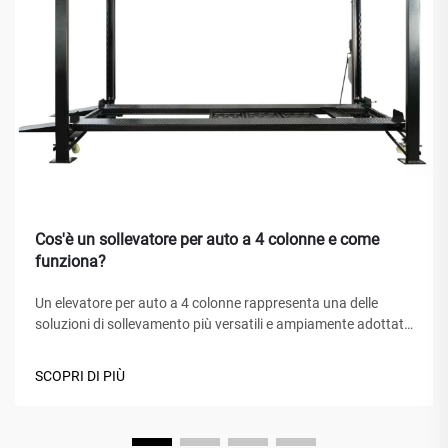
Cos'è un sollevatore per auto a 4 colonne e come
funziona?
Un elevatore per auto a 4 colonne rappresenta una delle
soluzioni di sollevamento più versatili e ampiamente adottate
nei centri di assistenza automobilistica, nei garage domestici
e nelle officine commerciali in tutto il mondo. A differenza dei
SCOPRI DI PIÙ
tradizionali cric idraulici o degli elevatori a forbice, questo
capolavoro meccanico...