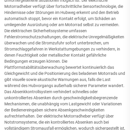
unvorhergesehene Situationen möglich ist. Der elektrische
Motorradheber verfügt über fortschrittliche Sensortechnologie, die
Hindernisse oder Störungen im Hubweg erkennt und den Betrieb
automatisch stoppt, bevor ein Kontakt erfolgt, um Schäden an
umliegender Ausrüstung oder am Motorrad selbst zu vermeiden.
Die elektrischen Sicherheitssysteme umfassen
Fehlerstromschutzschaltungen, die elektrische Unregelmäßigkeiten
überwachen und die Stromzufuhr sofort unterbrechen, um
Stromschlaggefahren in Werkstattumgebungen zu verhindern, in
denen Feuchtigkeit oder metallischer Kontakt gefährliche
Bedingungen erzeugen können. Die
Plattformstabilitätsüberwachung bewertet kontinuierlich das
Gleichgewicht und die Positionierung des beladenen Motorrads und
gibt visuelle sowie akustische Warnungen aus, falls die Last
während des Hubvorgangs außerhalb sicherer Parameter wandert.
Das Absenkkontrollsystem verhindert schnelles oder
unkontrolliertes Absenken durch geschwindigkeitsbegrenzende
Mechanismen, die unabhängig vom Lastgewicht oder Variationen
der Bedienereingaben sichere Absenkgeschwindigkeiten
aufrechterhalten. Der elektrische Motorradheber verfügt über
Notstromsysteme, die ein kontrolliertes Absenken auch bei
vollständigem Stromausfall ermöglichen, wodurch sichergestellt ist,