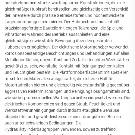
hochdrehmomentstarke, wartungsarme Konstruktionen, die eine
gleichmäßige Hubkraft bereitstellen und gleichzeitig den Verschleiß
der Innenteile durch präzise Getriebestufen und hochentwickelte
Lageranordnungen minimieren. Der Hubmechanismus enthält
präzisionsgefertigte Bauteile mit engen Toleranzen, die Spiel und
Vibrationen während des Betriebs ausschließen und eine
gleichmäßige sowie stabile Bewegung über den gesamten
Hubbereich ermöglichen. Der elektrische Motorradheber verwendet
korrosionsbeständige Beschichtungen und Behandlungen auf allen
Metalloberflächen, um vor Rost und Zerfall in feuchten Werkstätten
geschützt zu sein, wo häufig Kontakt mit Reinigungschemikalien
und Feuchtigkeit besteht. Die Plattformoberfläche ist mit speziellen
rutschfesten Materialien ausgestattet, die sicheren Halt für
Motorradreifen bieten und gleichzeitig widerstandsfähig gegenüber
aggressiven Reifenmischungen und Reinigungslösungsmitteln sind,
wie sie bei professionellen Wartungsarbeiten eingesetzt werden. Die
elektrischen Komponenten sind gegen Staub, Feuchtigkeit und
Werkstattverunreinigungen durch industrietaugliche Gehäuse
abgedichtet und gewährleisten so einen störungsfreien Betrieb
auch unter schwierigen Bedingungen. Die
Hydraulikzylinderbaugruppen verwenden, soweit zutreffend,