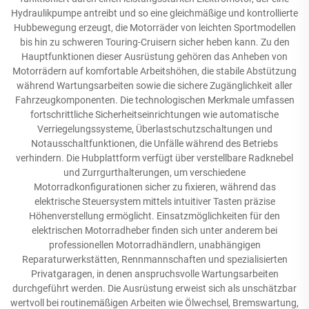
Hydraulikpumpe antreibt und so eine gleichmäßige und kontrollierte
Hubbewegung erzeugt, die Motorräder von leichten Sportmodellen
bis hin zu schweren Touring-Cruisern sicher heben kann. Zu den
Hauptfunktionen dieser Ausrüstung gehören das Anheben von
Motorrädern auf komfortable Arbeitshöhen, die stabile Abstützung
während Wartungsarbeiten sowie die sichere Zugänglichkeit aller
Fahrzeugkomponenten. Die technologischen Merkmale umfassen
fortschrittliche Sicherheitseinrichtungen wie automatische
Verriegelungssysteme, Überlastschutzschaltungen und
Notausschaltfunktionen, die Unfälle während des Betriebs
verhindern. Die Hubplattform verfügt über verstellbare Radknebel
und Zurrgurthalterungen, um verschiedene
Motorradkonfigurationen sicher zu fixieren, während das
elektrische Steuersystem mittels intuitiver Tasten präzise
Höhenverstellung ermöglicht. Einsatzmöglichkeiten für den
elektrischen Motorradheber finden sich unter anderem bei
professionellen Motorradhändlern, unabhängigen
Reparaturwerkstätten, Rennmannschaften und spezialisierten
Privatgaragen, in denen anspruchsvolle Wartungsarbeiten
durchgeführt werden. Die Ausrüstung erweist sich als unschätzbar
wertvoll bei routinemäßigen Arbeiten wie Ölwechsel, Bremswartung,