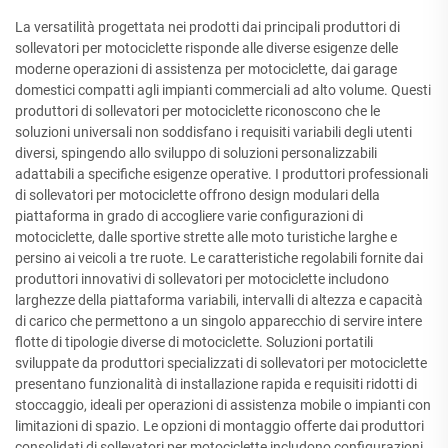
La versatilità progettata nei prodotti dai principali produttori di
sollevatori per motociclette risponde alle diverse esigenze delle
moderne operazioni di assistenza per motociclette, dai garage
domestici compatti agli impianti commerciali ad alto volume. Questi
produttori di sollevatori per motociclette riconoscono che le
soluzioni universali non soddisfano i requisiti variabili degli utenti
diversi, spingendo allo sviluppo di soluzioni personalizzabili
adattabili a specifiche esigenze operative. I produttori professionali
di sollevatori per motociclette offrono design modulari della
piattaforma in grado di accogliere varie configurazioni di
motociclette, dalle sportive strette alle moto turistiche larghe e
persino ai veicoli a tre ruote. Le caratteristiche regolabili fornite dai
produttori innovativi di sollevatori per motociclette includono
larghezze della piattaforma variabili, intervalli di altezza e capacità
di carico che permettono a un singolo apparecchio di servire intere
flotte di tipologie diverse di motociclette. Soluzioni portatili
sviluppate da produttori specializzati di sollevatori per motociclette
presentano funzionalità di installazione rapida e requisiti ridotti di
stoccaggio, ideali per operazioni di assistenza mobile o impianti con
limitazioni di spazio. Le opzioni di montaggio offerte dai produttori
consolidati di sollevatori per motociclette includono configurazioni