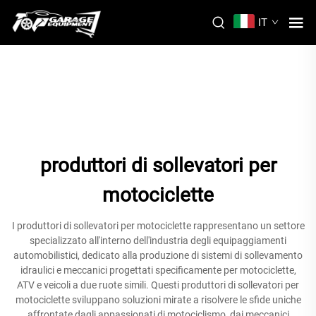
IT
produttori di sollevatori per
motociclette
I produttori di sollevatori per motociclette rappresentano un settore
specializzato all'interno dell'industria degli equipaggiamenti
automobilistici, dedicato alla produzione di sistemi di sollevamento
idraulici e meccanici progettati specificamente per motociclette,
ATV e veicoli a due ruote simili. Questi produttori di sollevatori per
motociclette sviluppano soluzioni mirate a risolvere le sfide uniche
affrontate dagli appassionati di motociclismo, dai meccanici