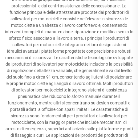
professionisti e dai centri assistenza delle concessionarie. La
funzione principale delle attrezzature prodotte dai produttori di
sollevatori per motociclette consiste nell'elevare in sicurezza le
motociclette a un'altezza di lavoro confortevole, consentendo
interventi completi di manutenzione, riparazione e modifica senza lo
sforzo fisico associato al lavoro a terra. I principali produttori di
sollevatori per motociclette integrano nei loro design sistemi
idraulici avanzati, piattaforme progettate con precisione e robusti
meccanismi di sicurezza. Le caratteristiche tecnologiche sviluppate
dai produttori di sollevatori per motociclette includono la possibilità
di regolazione dell'altezza variabile, che generalmente va dal livello
del suolo fino a circa 91 cm, consentendo agli utenti di posizionare
le proprie motociclette agli angoli di lavoro ottimali. Molti produttori
di sollevatori per motociclette integrano sistemi di assistenza
pneumatica che riducono lo sforzo manuale durante il
funzionamento, mentre altri si concentrano su design compatti e
portatili adatti a officine con spazi limitati. Le caratteristiche di
sicurezza sono fondamentali per i produttori di sollevatori per
motociclette, con la maggior parte che include meccanismi di
arresto di emergenza, superfici antiscivolo sulle piattaforme e punti
di fissaggio sicuri. Le applicazioni dei prodotti dei produttori di