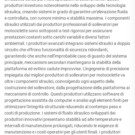
produttori investono notevolmente nello sviluppo della tecnologia
idraulica, creando sistemi in grado di garantire un’elevazione fluida
e controllata, con rumore minimo e stabilità massima. I componenti
idraulici utilizzati dai produttori professionali di sollevatori per
motociclette sono sottoposti a test rigorosi per assicurare
prestazioni costanti sotto carichi variabili e diversi fattori
ambientali. I produttori avanzati integrano sistemi idraulici a doppio
circuito che offrono funzionalità di sicurezza ridondanti,
garantendo che anche nell’improbabile caso di guasto del sistema
principale, meccanismi secondari mantengano la stabilità della
piattaforma ed evitino cadute improvvise. L'ingegneria di precisione
impiegata dai migliori produttori di sollevatori per motociclette va
oltre i componenti idraulici, coinvolgendo ogni aspetto della
costruzione del sollevatore, dalla progettazione della piattaforma ai
meccanismi di controllo. Questi produttori utilizzano software di
progettazione assistita da computer e analisi agli elementi finiti per
ottimizzare l'integrità strutturale riducendo al contempo peso e
costi di produzione. I sistemi di fluido idraulico sviluppati dai
produttori innovativi presentano stabilità ad alte temperature e
intervalli di manutenzione prolungati, riducendo le esigenze di
manutenzione e i costi operativi per gli utenti finali. I produttori