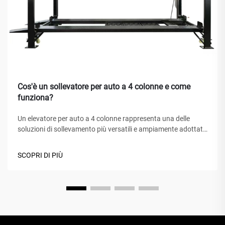
Cos'è un sollevatore per auto a 4 colonne e come
funziona?
Un elevatore per auto a 4 colonne rappresenta una delle
soluzioni di sollevamento più versatili e ampiamente adottate
nei centri di assistenza automobilistica, nei garage domestici
e nelle officine commerciali in tutto il mondo. A differenza dei
SCOPRI DI PIÙ
tradizionali cric idraulici o degli elevatori a forbice, questo
capolavoro meccanico...