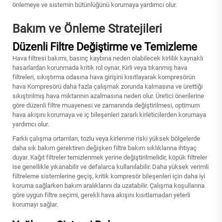
önlemeye ve sistemin bütünlüğünü korumaya yardımcı olur.
Bakım ve Önleme Stratejileri
Düzenli Filtre Değiştirme ve Temizleme
Hava filtresi bakımı, basınç kaybına neden olabilecek kirlilik kaynaklı
hasarlardan korunmada kritik rol oynar. Kirli veya tıkanmış hava
filtreleri, sıkıştırma odasına hava girişini kısıtlayarak kompresörün
hava Kompresörü
daha fazla çalışmak zorunda kalmasına ve ürettiği
sıkıştırılmış hava miktarının azalmasına neden olur. Üretici önerilerine
göre düzenli filtre muayenesi ve zamanında değiştirilmesi, optimum
hava akışını korumaya ve iç bileşenleri zararlı kirleticilerden korumaya
yardımcı olur.
Farklı çalışma ortamları, tozlu veya kirlenme riski yüksek bölgelerde
daha sık bakım gerektiren değişken filtre bakım sıklıklarına ihtiyaç
duyar. Kağıt filtreler temizlenmek yerine değiştirilmelidir, köpük filtreler
ise genellikle yıkanabilir ve defalarca kullanılabilir. Daha yüksek verimli
filtreleme sistemlerine geçiş, kritik kompresör bileşenleri için daha iyi
koruma sağlarken bakım aralıklarını da uzatabilir. Çalışma koşullarına
göre uygun filtre seçimi, gerekli hava akışını kısıtlamadan yeterli
korumayı sağlar.