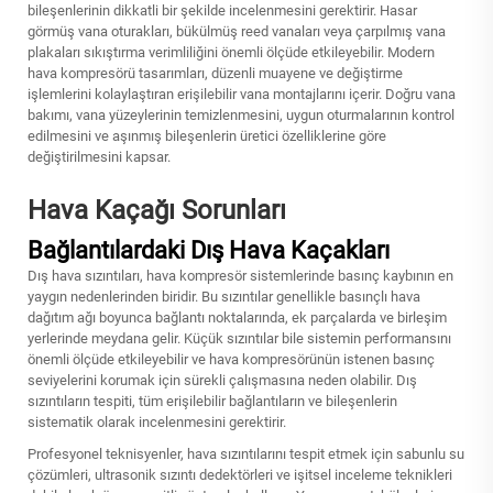
bileşenlerinin dikkatli bir şekilde incelenmesini gerektirir. Hasar
görmüş vana oturakları, bükülmüş reed vanaları veya çarpılmış vana
plakaları sıkıştırma verimliliğini önemli ölçüde etkileyebilir. Modern
hava kompresörü tasarımları, düzenli muayene ve değiştirme
işlemlerini kolaylaştıran erişilebilir vana montajlarını içerir. Doğru vana
bakımı, vana yüzeylerinin temizlenmesini, uygun oturmalarının kontrol
edilmesini ve aşınmış bileşenlerin üretici özelliklerine göre
değiştirilmesini kapsar.
Hava Kaçağı Sorunları
Bağlantılardaki Dış Hava Kaçakları
Dış hava sızıntıları, hava kompresör sistemlerinde basınç kaybının en
yaygın nedenlerinden biridir. Bu sızıntılar genellikle basınçlı hava
dağıtım ağı boyunca bağlantı noktalarında, ek parçalarda ve birleşim
yerlerinde meydana gelir. Küçük sızıntılar bile sistemin performansını
önemli ölçüde etkileyebilir ve hava kompresörünün istenen basınç
seviyelerini korumak için sürekli çalışmasına neden olabilir. Dış
sızıntıların tespiti, tüm erişilebilir bağlantıların ve bileşenlerin
sistematik olarak incelenmesini gerektirir.
Profesyonel teknisyenler, hava sızıntılarını tespit etmek için sabunlu su
çözümleri, ultrasonik sızıntı dedektörleri ve işitsel inceleme teknikleri