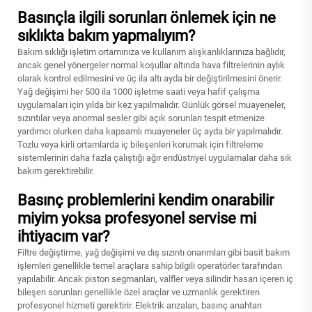
Basınçla ilgili sorunları önlemek için ne
sıklıkta bakım yapmalıyım?
Bakım sıklığı işletim ortamınıza ve kullanım alışkanlıklarınıza bağlıdır,
ancak genel yönergeler normal koşullar altında hava filtrelerinin aylık
olarak kontrol edilmesini ve üç ila altı ayda bir değiştirilmesini önerir.
Yağ değişimi her 500 ila 1000 işletme saati veya hafif çalışma
uygulamaları için yılda bir kez yapılmalıdır. Günlük görsel muayeneler,
sızıntılar veya anormal sesler gibi açık sorunları tespit etmenize
yardımcı olurken daha kapsamlı muayeneler üç ayda bir yapılmalıdır.
Tozlu veya kirli ortamlarda iç bileşenleri korumak için filtreleme
sistemlerinin daha fazla çalıştığı ağır endüstriyel uygulamalar daha sık
bakım gerektirebilir.
Basınç problemlerini kendim onarabilir
miyim yoksa profesyonel servise mi
ihtiyacım var?
Filtre değiştirme, yağ değişimi ve dış sızıntı onarımları gibi basit bakım
işlemleri genellikle temel araçlara sahip bilgili operatörler tarafından
yapılabilir. Ancak piston segmanları, valfler veya silindir hasarı içeren iç
bileşen sorunları genellikle özel araçlar ve uzmanlık gerektiren
profesyonel hizmeti gerektirir. Elektrik arızaları, basınç anahtarı