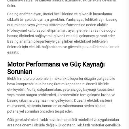
çalışmayı sağlar ve bileşen ömrünü azaltabilecek gereksiz devinimi
önler.
Basınç anahtarı ayarı, üretici özelliklerine ve güvenlik hususlarına
dikkatli bir şekilde uymayı gerektirir. Yanlış ayar, tehlikeli aşırı basınç
durumlarına veya yetersiz sistem performansına neden olabilir.
Profesyonel kalibrasyon ekipmanları, ayar işlemleri sırasında doğru
basınç ölçümleri sağlayarak güvenli ve etkili çalışmayı garanti eder.
Basınç anahtarı bileşenleriyle çalışılırken elektriksel tehlikeleri
önlemek için elektrik bağlantılarını ve güvenlik prosedürlerini anlamak
esastır.
Motor Performansı ve Güç Kaynağı
Sorunları
Elektrik motoru problemleri, mekanik bileşenler düzgün çalışsa bile
hava kompresörünün basınç üretim kapasitesini önemli ölçüde
etkileyebilir. Voltaj dalgalanmaları, yetersiz güç kaynağı kapasitesi
veya motor sargısı problemleri, kompresörün tam çalışma hızına ve
basınç çıkışına ulaşmasını engelleyebilir. Düzenli elektrik sistemi
muayenesi, sistemin tamamen arızalanmasına neden olacak
potansiyel sorunları önceden tespit eder.
Güç gereksinimleri, farklı hava kompresörü modelleri ve uygulamaları
arasında önemli ölçüde değişiklik gösterir. Tek fazlı motorlar genellikle