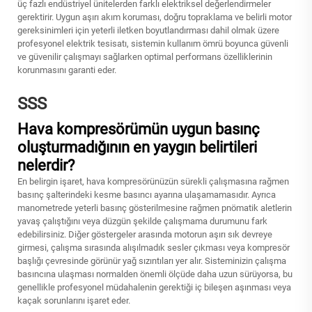
üç fazlı endüstriyel ünitelerden farklı elektriksel değerlendirmeler
gerektirir. Uygun aşırı akım koruması, doğru topraklama ve belirli motor
gereksinimleri için yeterli iletken boyutlandırması dahil olmak üzere
profesyonel elektrik tesisatı, sistemin kullanım ömrü boyunca güvenli
ve güvenilir çalışmayı sağlarken optimal performans özelliklerinin
korunmasını garanti eder.
SSS
Hava kompresörümün uygun basınç
oluşturmadığının en yaygın belirtileri
nelerdir?
En belirgin işaret, hava kompresörünüzün sürekli çalışmasına rağmen
basınç şalterindeki kesme basıncı ayarına ulaşamamasıdır. Ayrıca
manometrede yeterli basınç gösterilmesine rağmen pnömatik aletlerin
yavaş çalıştığını veya düzgün şekilde çalışmama durumunu fark
edebilirsiniz. Diğer göstergeler arasında motorun aşırı sık devreye
girmesi, çalışma sırasında alışılmadık sesler çıkması veya kompresör
başlığı çevresinde görünür yağ sızıntıları yer alır. Sisteminizin çalışma
basıncına ulaşması normalden önemli ölçüde daha uzun sürüyorsa, bu
genellikle profesyonel müdahalenin gerektiği iç bileşen aşınması veya
kaçak sorunlarını işaret eder.