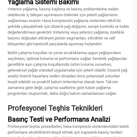
Yağlama Sistemi Bakımı
Yetersiz yağlama, basınç kaybına ve basınç problemlerine neden
olabilecek iç bileşen aşınmasını önlemek için yeterli yağlamanın
sağlanması esastır. Hava kompresörü yağlama sistemleri etkili bir
şekilde çalışabilmek için düzenli yağ değişimi, seviye kontrolü ve kalite
değerlendirmesi gerektirir. Kirlenmiş veya yetersiz yağlama, özellikle
basıncı doğrudan etkileyen piston segmanları, silindirler ve valf
bileşenleri gibi hareketli parçalarda aşınmayı hızlandırır.
Belirli çalışma koşulları ve çevre sıcaklıklarına uygun yağlayıcıların
seçilmesi, optimal koruma ve performans sağlar. Sentetik yağlayıcılar
genellikle aşırı çalışma koşullarında üstün koruma sunarken,
geleneksel yağlar standart uygulamalar için yeterli olabilir. Düzenli yağ
analizi önemli hasarlara neden olmadan önce potansiyel sorunları
tespit edebilir ve proaktif bakım önlemlerine olanak tanır. Takvim
zamanına göre değil, çalışma saatlerine göre tutarlı yağlama
programları oluşturmak, daha doğru bakım zamanlaması sağlar.
Profesyonel Teşhis Teknikleri
Basınç Testi ve Performans Analizi
Profesyonel teşhis prosedürleri, hava kompresör sistemlerindeki belirli
performans eksikliklerini tespit etmek için kapsamlı basınç testleri