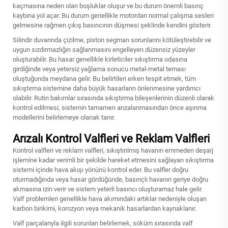
kaçmasına neden olan boşluklar oluşur ve bu durum önemli basınç
kaybına yol açar. Bu durum genellikle motordan normal çalışma sesleri
gelmesine rağmen çıkış basıncının düşmesi şeklinde kendini gösterir.
Silindir duvarında çizilme, piston segman sorunlarını kötüleştirebilir ve
uygun sızdırmazlığın sağlanmasını engelleyen düzensiz yüzeyler
oluşturabilir. Bu hasar genellikle kirleticiler sıkıştırma odasına
girdiğinde veya yetersiz yağlama sonucu metal-metal teması
oluştuğunda meydana gelir. Bu belirtileri erken tespit etmek, tüm
sıkıştırma sistemine daha büyük hasarların önlenmesine yardımcı
olabilir. Rutin bakımlar sırasında sıkıştırma bileşenlerinin düzenli olarak
kontrol edilmesi, sistemin tamamen arızalanmasından önce aşınma
modellerini belirlemeye olanak tanır.
Arızalı Kontrol Valfleri ve Reklam Valfleri
Kontrol valfleri ve reklam valfleri, sıkıştırılmış havanın emmeden deşarj
işlemine kadar verimli bir şekilde hareket etmesini sağlayan sıkıştırma
sistemi içinde hava akışı yönünü kontrol eder. Bu valfler doğru
oturmadığında veya hasar gördüğünde, basınçlı havanın geriye doğru
akmasına izin verir ve sistem yeterli basıncı oluşturamaz hale gelir.
Valf problemleri genellikle hava akımındaki artıklar nedeniyle oluşan
karbon birikimi, korozyon veya mekanik hasarlardan kaynaklanır.
Valf parçalarıyla ilgili sorunları belirlemek, söküm sırasında valf