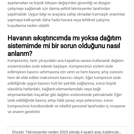
ayarlamaları ve büyük bileşen değişimleri güvenliği ve düzgün
çalışmayı sağlamak için daima yetkili teknisyenler tarafından
yapılmalıdır. Uygun bilgi ve araçlara sahip olmadan karmaşık onarımlar
yapmaya kalkışmak daha fazla hasara veya tehlikeli çalışma
koşullarına neden olabilir.
Havanın sıkıştırıcımda mı yoksa dağıtım
sistemimde mi bir sorun olduğunu nasıl
anlarım?
Kompresörü, tank çıkışındaki ana kapatma vanası kullanarak dağıtım
sisteminizden izole ederek başlayın. Kompresörün sistem izole
edilmişken basıncı artırmasına izin verin ve hem basınç artış süresini
hem de elde edilen maksimum basıncı izleyin. Eğer kompresör izole
edildiğinde uygun basıncı hızlı bir şekilde sağlıyorsa, sorun büyük
olasılıkla hatlardaki, bağlantı elemanlarındaki veya bağlı
ekipmanlardaki kaçaklar gibi dağıtım sisteminizde yatmaktadır. Eğer
izole edildiğinde basınç artışı hâlâ yavaş veya yetersizse, sorun
kompresörün kendisindedir ve nitelikli personel tarafından iç muayene
ve onarım gerektirir.
Önceki :
Teknisyenler neden 2025 yılında 4 ayaklı araç kaldırıcıları tercih eder?