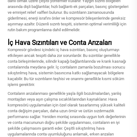
dahil olmak üzere çeşitli yöntemler kullanır. Yaygın sızıntı bölgeleri
arasında dişli bağlantılar, hızlı bağlantı ek parçaları, basınç göstergeleri
ve emniyet relief valfleri bulunur. Bu sızıntıların zamanousunda
giderilmesi, enerji israfını önler ve kompresör bileşenlerinde gereksiz
aşınmayı azaltır. Düzenli sızıntı tespiti, sistemin optimal verimliliği için
rutin bakım programlarına dahil edilmelidir.
İç Hava Sızıntıları ve Conta Arızaları
Kompresör gövdesi içindeki iç hava sızıntıları, basınç oluşturmayı
etkileyen ancak tespiti daha zor sorunlardır. Bu sızıntılar genellikle
conta birleşimlerinde, silindir kapağı bağlantılarında ve krank kasnağı
contalarında meydana gelir. İç contaların zamanla bozulması sonucu
sıkıştırılmış hava, sistemin basıncına katkı sağlamayacak bölgelere
kaçabilir. Bu tür sızıntıların teşhisi ve onarımı genellikle kısmi söküm
işlemi gerektirir.
Contaların arızalanması genellikle yaşla ilgili bozulmalardan, yanlış
montajdan veya aşırı çalışma sıcaklıklarından kaynaklanır. Hava
kompresörü uygulamaları için özel olarak tasarlanmış yüksek kaliteli
conta değişim parçaları, daha uzun ömür ve üstün sızdırmazlık
performansı sağlar. Yeniden montaj sırasında uygun tork değerlerinin
ve conta macununun doğru şekilde uygulanması, contaların en iyi
şekilde çalışmasını garanti eder. Çeşitli sıkıştırılmış hava
uygulamalarında conta uyumluluğunu anlamak, erken arızaları