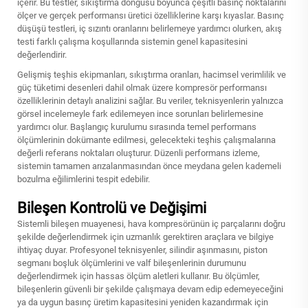
içerir. Bu testler, sıkıştırma döngüsü boyunca çeşitli basınç noktalarını
ölçer ve gerçek performansı üretici özelliklerine karşı kıyaslar. Basınç
düşüşü testleri, iç sızıntı oranlarını belirlemeye yardımcı olurken, akış
testi farklı çalışma koşullarında sistemin genel kapasitesini
değerlendirir.
Gelişmiş teşhis ekipmanları, sıkıştırma oranları, hacimsel verimlilik ve
güç tüketimi desenleri dahil olmak üzere kompresör performansı
özelliklerinin detaylı analizini sağlar. Bu veriler, teknisyenlerin yalnızca
görsel incelemeyle fark edilemeyen ince sorunları belirlemesine
yardımcı olur. Başlangıç kurulumu sırasında temel performans
ölçümlerinin dokümante edilmesi, gelecekteki teşhis çalışmalarına
değerli referans noktaları oluşturur. Düzenli performans izleme,
sistemin tamamen arızalanmasından önce meydana gelen kademeli
bozulma eğilimlerini tespit edebilir.
Bileşen Kontrolü ve Değişimi
Sistemli bileşen muayenesi, hava kompresörünün iç parçalarını doğru
şekilde değerlendirmek için uzmanlık gerektiren araçlara ve bilgiye
ihtiyaç duyar. Profesyonel teknisyenler, silindir aşınmasını, piston
segmanı boşluk ölçümlerini ve valf bileşenlerinin durumunu
değerlendirmek için hassas ölçüm aletleri kullanır. Bu ölçümler,
bileşenlerin güvenli bir şekilde çalışmaya devam edip edemeyeceğini
ya da uygun basınç üretim kapasitesini yeniden kazandırmak için