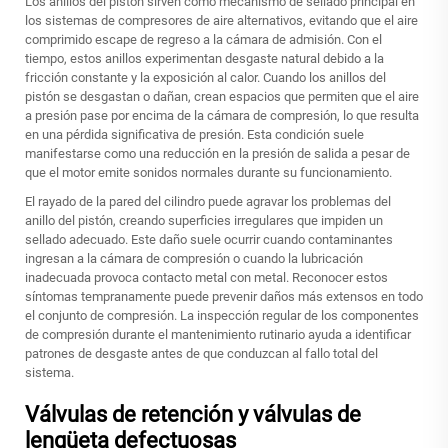
Los anillos del pistón sirven como mecanismo de sellado principal en
los sistemas de compresores de aire alternativos, evitando que el aire
comprimido escape de regreso a la cámara de admisión. Con el
tiempo, estos anillos experimentan desgaste natural debido a la
fricción constante y la exposición al calor. Cuando los anillos del
pistón se desgastan o dañan, crean espacios que permiten que el aire
a presión pase por encima de la cámara de compresión, lo que resulta
en una pérdida significativa de presión. Esta condición suele
manifestarse como una reducción en la presión de salida a pesar de
que el motor emite sonidos normales durante su funcionamiento.
El rayado de la pared del cilindro puede agravar los problemas del
anillo del pistón, creando superficies irregulares que impiden un
sellado adecuado. Este daño suele ocurrir cuando contaminantes
ingresan a la cámara de compresión o cuando la lubricación
inadecuada provoca contacto metal con metal. Reconocer estos
síntomas tempranamente puede prevenir daños más extensos en todo
el conjunto de compresión. La inspección regular de los componentes
de compresión durante el mantenimiento rutinario ayuda a identificar
patrones de desgaste antes de que conduzcan al fallo total del
sistema.
Válvulas de retención y válvulas de
lengüeta defectuosas