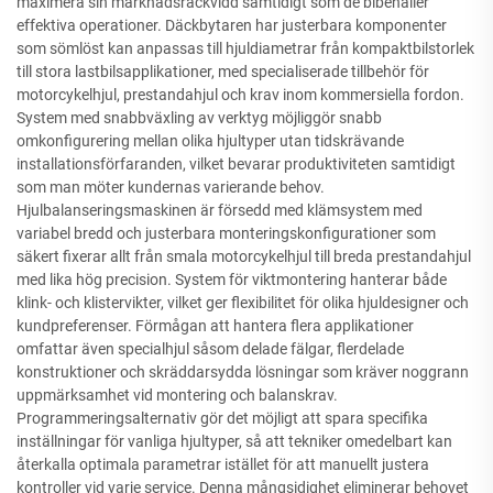
maximera sin marknadsräckvidd samtidigt som de bibehåller
effektiva operationer. Däckbytaren har justerbara komponenter
som sömlöst kan anpassas till hjuldiametrar från kompaktbilstorlek
till stora lastbilsapplikationer, med specialiserade tillbehör för
motorcykelhjul, prestandahjul och krav inom kommersiella fordon.
System med snabbväxling av verktyg möjliggör snabb
omkonfigurering mellan olika hjultyper utan tidskrävande
installationsförfaranden, vilket bevarar produktiviteten samtidigt
som man möter kundernas varierande behov.
Hjulbalanseringsmaskinen är försedd med klämsystem med
variabel bredd och justerbara monteringskonfigurationer som
säkert fixerar allt från smala motorcykelhjul till breda prestandahjul
med lika hög precision. System för viktmontering hanterar både
klink- och klistervikter, vilket ger flexibilitet för olika hjuldesigner och
kundpreferenser. Förmågan att hantera flera applikationer
omfattar även specialhjul såsom delade fälgar, flerdelade
konstruktioner och skräddarsydda lösningar som kräver noggrann
uppmärksamhet vid montering och balanskrav.
Programmeringsalternativ gör det möjligt att spara specifika
inställningar för vanliga hjultyper, så att tekniker omedelbart kan
återkalla optimala parametrar istället för att manuellt justera
kontroller vid varje service. Denna mångsidighet eliminerar behovet