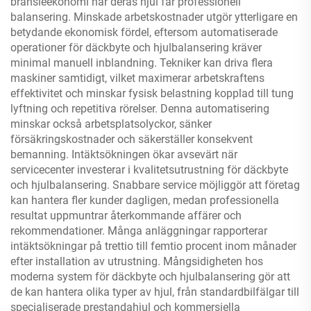
bränsleekonomi när deras hjul får professionell
balansering. Minskade arbetskostnader utgör ytterligare en
betydande ekonomisk fördel, eftersom automatiserade
operationer för däckbyte och hjulbalansering kräver
minimal manuell inblandning. Tekniker kan driva flera
maskiner samtidigt, vilket maximerar arbetskraftens
effektivitet och minskar fysisk belastning kopplad till tung
lyftning och repetitiva rörelser. Denna automatisering
minskar också arbetsplatsolyckor, sänker
försäkringskostnader och säkerställer konsekvent
bemanning. Intäktsökningen ökar avsevärt när
servicecenter investerar i kvalitetsutrustning för däckbyte
och hjulbalansering. Snabbare service möjliggör att företag
kan hantera fler kunder dagligen, medan professionella
resultat uppmuntrar återkommande affärer och
rekommendationer. Många anläggningar rapporterar
intäktsökningar på trettio till femtio procent inom månader
efter installation av utrustning. Mångsidigheten hos
moderna system för däckbyte och hjulbalansering gör att
de kan hantera olika typer av hjul, från standardbilfälgar till
specialiserade prestandahjul och kommersiella