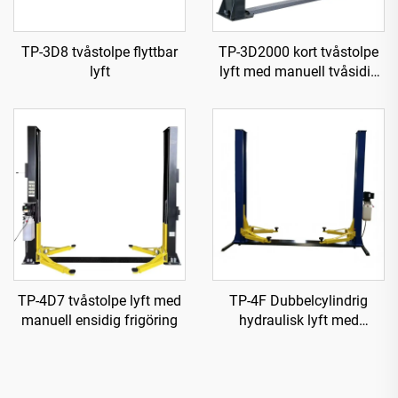
TP-3D8 tvåstolpe flyttbar
TP-3D2000 kort tvåstolpe
lyft
lyft med manuell tvåsidig
frigöring
TP-4D7 tvåstolpe lyft med
TP-4F Dubbelcylindrig
manuell ensidig frigöring
hydraulisk lyft med
förstärkt basplatta