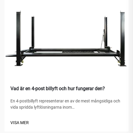
Vad är en 4-post billyft och hur fungerar den?
En 4-postbillyft representerar en av de mest mångsidiga och
vida spridda lyftlösningarna inom
fordonserviceanläggningar, hemgarage och kommersiella
verkstäder världen över. Till skillnad från traditionella
VISA MER
hydrauliska domkrafter eller saxlyft är denna mekaniska
under...