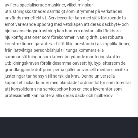
av flera specialiserade maskiner, vilket minskar
utrustningskostnader samtidigt som utrymmet på verkstaden
används mer effektivt. Servicecenter kan med självförtroende ta
emot varierande uppdrag med vetskapen att deras däckbyte- och
hjulbalanseringsutrustning kan hantera nästan alla tänkbara
hjulkonfigurationer som förekommer i vanlig drift. Den robusta
konstruktionen garanterar tillförlitlig prestanda i alla applikationer,
från lättviktiga personbilshjul till tunga kommersiella
sammansättningar som kräver betydande monteringskrafter.
Utbildningskraven förblir desamma oavsett hjultyp, eftersom de
grundläggande driftprinciperna gäller universellt medan specifika
justeringar tar hänsyn till särskilda krav. Denna universella
kapacitet lockar kunder med blandade fordonsflottor som föredrar
att konsolidera sina servicebehov hos en enda leverantör som
professionellt kan hantera alla deras däck- och hjulbehov.