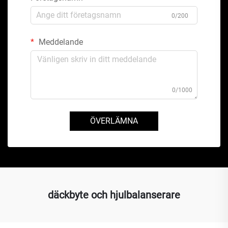
0/200
Meddelande
0/1000
ÖVERLÄMNA
däckbyte och hjulbalanserare