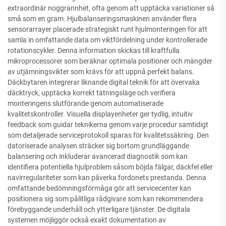
extraordinär noggrannhet, ofta genom att upptäcka variationer så
små som en gram. Hjulbalanseringsmaskinen använder flera
sensorarrayer placerade strategiskt runt hjulmonteringen för att
samla in omfattande data om viktfördelning under kontrollerade
rotationscykler. Denna information skickas till kraftfulla
mikroprocessorer som beräknar optimala positioner och mängder
av utjämningsvikter som krävs för att uppnå perfekt balans.
Däckbytaren integrerar liknande digital teknik för att övervaka
däcktryck, upptäcka korrekt tätningsläge och verifiera
monteringens slutförande genom automatiserade
kvalitetskontroller. Visuella displayenheter ger tydlig, intuitiv
feedback som guidar teknikerna genom varje procedur samtidigt
som detaljerade serviceprotokoll sparas för kvalitetssäkring. Den
datoriserade analysen sträcker sig bortom grundläggande
balansering och inkluderar avancerad diagnostik som kan
identifiera potentiella hjulproblem såsom böjda fälgar, däckfel eller
navirregulariteter som kan påverka fordonets prestanda. Denna
omfattande bedömningsförmåga gör att servicecenter kan
positionera sig som pålitliga rådgivare som kan rekommendera
förebyggande underhåll och ytterligare tjänster. De digitala
systemen möjliggör också exakt dokumentation av