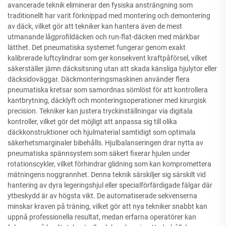
avancerade teknik eliminerar den fysiska ansträngning som
traditionellt har varit förknippad med montering och demontering
av däck, vilket gör att tekniker kan hantera även de mest
utmanande lågprofildäcken och run-flat-däcken med märkbar
lätthet. Det pneumatiska systemet fungerar genom exakt
kalibrerade luftcylindrar som ger konsekvent kraftpåförsel, vilket
säkerställer jämn däcksitsning utan att skada känsliga hjulytor eller
däcksidoväggar. Däckmonteringsmaskinen använder flera
pneumatiska kretsar som samordnas sömlöst för att kontrollera
kantbrytning, däcklyft och monteringsoperationer med kirurgisk
precision. Tekniker kan justera tryckinställningar via digitala
kontroller, vilket gör det möjligt att anpassa sig till olika
däckkonstruktioner och hjulmaterial samtidigt som optimala
säkerhetsmarginaler bibehålls. Hjulbalanseringen drar nytta av
pneumatiska spännsystem som säkert fixerar hjulen under
rotationscykler, vilket förhindrar glidning som kan kompromettera
mätningens noggrannhet. Denna teknik särskiljer sig särskilt vid
hantering av dyra legeringshjul eller specialförfärdigade fälgar där
ytbeskydd är av högsta vikt. De automatiserade sekvenserna
minskar kraven på träning, vilket gör att nya tekniker snabbt kan
uppnå professionella resultat, medan erfarna operatörer kan