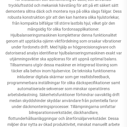
tryckluftsstöd och mekanisk hävstång för att på ett säkert sätt
demontera slitna däck och montera nya på olika slags fälgar. Dess
robusta konstruktion gör att den kan hantera olika hjulstorlekar,
från kompakta bilfälgar till större lastbils hjul, vilket gör den
mångsidig för olika fordonsapplikationer.
Hjulbalanseringsmaskinen kompletterar denna funktionalitet
genom att upptäcka ojämn viktfördelning som orsakar vibrationer
under fordonets drift. Med hjälp av högprecisionsgivare och
datoriserad analys identifierar hjulbalanseringsmaskinen exakt var
utjämningsvikter ska appliceras för att uppnå optimal balans.
Tillsammans utgör dessa maskiner en integrerad lösning som
täcker alla behov inom hjulservice. De tekniska funktionerna
inkluderar digitala skärmar som ger realtidsfeedback,
programmerbara inställningar för olika däckspecifikationer samt
automatiserade sekvenser som minskar operatörens
arbetsbelastning. Säkerhetsfunktioner förhindrar oavsiktlig drift
medan skyddshinder skyddar användare från potentiella faror
under däckmonteringsprocesser. Tillämpningarna omfattar
bilreparationsverkstäder, däckhandlare,
flottunderhållsanläggningar och återförsäljarverkstäder. Dessa
miljöer drar nytta av ökad produktivitet, minskat manuellt arbete