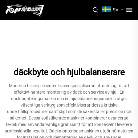
SV
däckbyte och hjulbalanserare
Moderna bilservicecenter kräver specialiserad utrustning för att
effektivt hantera montering av däck och service av hjul. En
däckmonteringsmaskin och en hjulbalanseringsmaskin utgör
väsentliga verktyg som effektiviserar dessa kritiska
underhållsprocedurer samtidigt som de säkerställer precision och
säkerhet. Dessa sofistikerade maskiner kombinerar avancerad
teknik med användarvänliga gränssnitt för att konsekvent leverera
professionella resultat. Däckmonteringsmaskinen utgör hörnstenen
för installation och demontering av däck, och använder