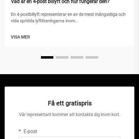
Vad är en 4-post billyft och hur fungerar den?
En 4-postbillyft representerar en av de mest mångsidiga och
vida spridda lyftlösningarna inom
fordonserviceanläggningar, hemgarage och kommersiella
verkstäder världen över. Till skillnad från traditionella
VISA MER
hydrauliska domkrafter eller saxlyft är denna mekaniska
under...
Få ett gratispris
Vår representant kommer att kontakta dig inom kort.
E-post