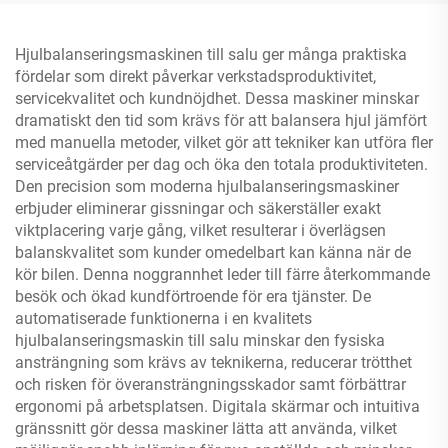
Hjulbalanseringsmaskinen till salu ger många praktiska
fördelar som direkt påverkar verkstadsproduktivitet,
servicekvalitet och kundnöjdhet. Dessa maskiner minskar
dramatiskt den tid som krävs för att balansera hjul jämfört
med manuella metoder, vilket gör att tekniker kan utföra fler
serviceåtgärder per dag och öka den totala produktiviteten.
Den precision som moderna hjulbalanseringsmaskiner
erbjuder eliminerar gissningar och säkerställer exakt
viktplacering varje gång, vilket resulterar i överlägsen
balanskvalitet som kunder omedelbart kan känna när de
kör bilen. Denna noggrannhet leder till färre återkommande
besök och ökad kundförtroende för era tjänster. De
automatiserade funktionerna i en kvalitets
hjulbalanseringsmaskin till salu minskar den fysiska
ansträngning som krävs av teknikerna, reducerar trötthet
och risken för överansträngningsskador samt förbättrar
ergonomi på arbetsplatsen. Digitala skärmar och intuitiva
gränssnitt gör dessa maskiner lätta att använda, vilket