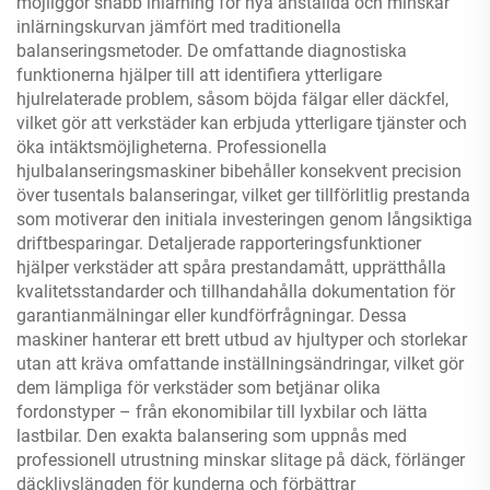
möjliggör snabb inlärning för nya anställda och minskar
inlärningskurvan jämfört med traditionella
balanseringsmetoder. De omfattande diagnostiska
funktionerna hjälper till att identifiera ytterligare
hjulrelaterade problem, såsom böjda fälgar eller däckfel,
vilket gör att verkstäder kan erbjuda ytterligare tjänster och
öka intäktsmöjligheterna. Professionella
hjulbalanseringsmaskiner bibehåller konsekvent precision
över tusentals balanseringar, vilket ger tillförlitlig prestanda
som motiverar den initiala investeringen genom långsiktiga
driftbesparingar. Detaljerade rapporteringsfunktioner
hjälper verkstäder att spåra prestandamått, upprätthålla
kvalitetsstandarder och tillhandahålla dokumentation för
garantianmälningar eller kundförfrågningar. Dessa
maskiner hanterar ett brett utbud av hjultyper och storlekar
utan att kräva omfattande inställningsändringar, vilket gör
dem lämpliga för verkstäder som betjänar olika
fordonstyper – från ekonomibilar till lyxbilar och lätta
lastbilar. Den exakta balansering som uppnås med
professionell utrustning minskar slitage på däck, förlänger
däcklivslängden för kunderna och förbättrar