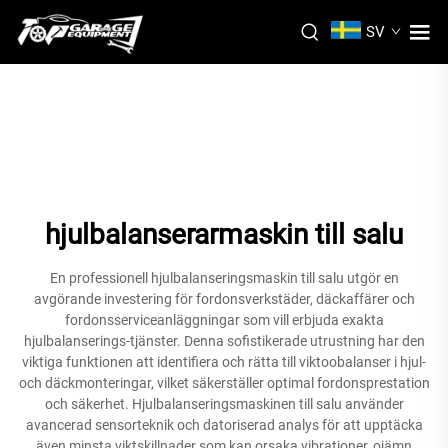
SV
hjulbalanserarmaskin till salu
En professionell hjulbalanseringsmaskin till salu utgör en
avgörande investering för fordonsverkstäder, däckaffärer och
fordonsserviceanläggningar som vill erbjuda exakta
hjulbalanserings-tjänster. Denna sofistikerade utrustning har den
viktiga funktionen att identifiera och rätta till viktoobalanser i hjul-
och däckmonteringar, vilket säkerställer optimal fordonsprestation
och säkerhet. Hjulbalanseringsmaskinen till salu använder
avancerad sensorteknik och datoriserad analys för att upptäcka
även minsta viktskillnader som kan orsaka vibrationer, ojämn