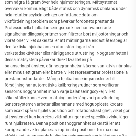
som några få gram över hela hjulmonteringen. Mätsystemet
övervakar kontinuerligt både statisk och dynamisk obalans under
hela rotationscykeln och ger omfattande data om
viktfördelningsproblem som påverkar fordonets prestanda.
Professionella hjulbalanseringsmaskiner har avancerade
signalbehandlingsalgoritmer som filtrerar bort miljöstörningar och
vibrationer, vilket säkerställer att mätningarna endast återspeglar
den faktiska hjulobalansen utan störningar från
verkstadsaktiviteter eller närliggande utrustning. Noggrannheten i
dessa mätsystem påverkar direkt kvaliteten på
balanseringstjänsten, där noggrannhetsnivåerna vanligtvis når plus
eller minus ett gram eller bättre, vilket representerar professionella
prestandastandarder. Många hjulbalanseringsmaskiner till
försäljning har automatiska kalibreringsrutiner som verifierar
sensorns noggrannhet innan varje balanseringscykel, vilket
säkerställer konsekvent mätning under långvarig användning.
Sensorsystemen arbetar tillsammans med högupplösta kodare
som exakt spårar hjulets position och rotationshastighet, vilket gör
att systemet kan korrelera viktmätningar med specifika vinkellägen
runt hjulkretsen. Denna positionsnoggrannhet säkerställer att
korrigerande vikter placeras i optimala positioner för maximal
effektivitet. Avancerade hjulbalanseringsmaskiner inkluderar ofta