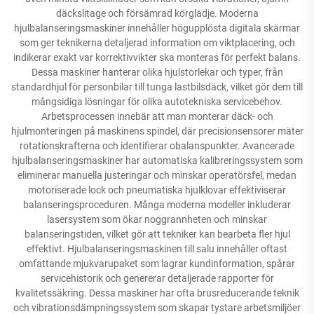
däckslitage och försämrad körglädje. Moderna
hjulbalanseringsmaskiner innehåller högupplösta digitala skärmar
som ger teknikerna detaljerad information om viktplacering, och
indikerar exakt var korrektivvikter ska monteras för perfekt balans.
Dessa maskiner hanterar olika hjulstorlekar och typer, från
standardhjul för personbilar till tunga lastbilsdäck, vilket gör dem till
mångsidiga lösningar för olika autotekniska servicebehov.
Arbetsprocessen innebär att man monterar däck- och
hjulmonteringen på maskinens spindel, där precisionsensorer mäter
rotationskrafterna och identifierar obalanspunkter. Avancerade
hjulbalanseringsmaskiner har automatiska kalibreringssystem som
eliminerar manuella justeringar och minskar operatörsfel, medan
motoriserade lock och pneumatiska hjulklovar effektiviserar
balanseringsproceduren. Många moderna modeller inkluderar
lasersystem som ökar noggrannheten och minskar
balanseringstiden, vilket gör att tekniker kan bearbeta fler hjul
effektivt. Hjulbalanseringsmaskinen till salu innehåller oftast
omfattande mjukvarupaket som lagrar kundinformation, spårar
servicehistorik och genererar detaljerade rapporter för
kvalitetssäkring. Dessa maskiner har ofta brusreducerande teknik
och vibrationsdämpningssystem som skapar tystare arbetsmiljöer