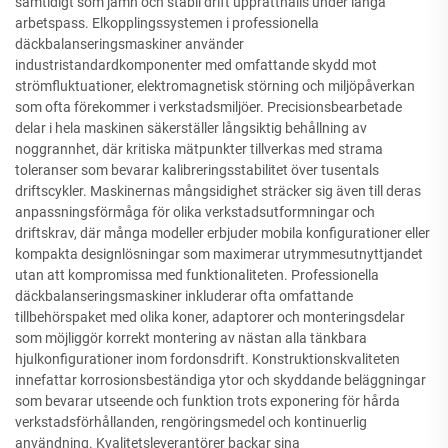
samtidigt som jämn och stabil drift upprätthålls under långa
arbetspass. Elkopplingssystemen i professionella
däckbalanseringsmaskiner använder
industristandardkomponenter med omfattande skydd mot
strömfluktuationer, elektromagnetisk störning och miljöpåverkan
som ofta förekommer i verkstadsmiljöer. Precisionsbearbetade
delar i hela maskinen säkerställer långsiktig behållning av
noggrannhet, där kritiska mätpunkter tillverkas med strama
toleranser som bevarar kalibreringsstabilitet över tusentals
driftscykler. Maskinernas mångsidighet sträcker sig även till deras
anpassningsförmåga för olika verkstadsutformningar och
driftskrav, där många modeller erbjuder mobila konfigurationer eller
kompakta designlösningar som maximerar utrymmesutnyttjandet
utan att kompromissa med funktionaliteten. Professionella
däckbalanseringsmaskiner inkluderar ofta omfattande
tillbehörspaket med olika koner, adaptorer och monteringsdelar
som möjliggör korrekt montering av nästan alla tänkbara
hjulkonfigurationer inom fordonsdrift. Konstruktionskvaliteten
innefattar korrosionsbeständiga ytor och skyddande beläggningar
som bevarar utseende och funktion trots exponering för hårda
verkstadsförhållanden, rengöringsmedel och kontinuerlig
användning. Kvalitetsleverantörer backar sina