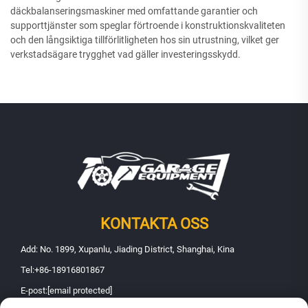
däckbalanseringsmaskiner med omfattande garantier och
supporttjänster som speglar förtroende i konstruktionskvaliteten
och den långsiktiga tillförlitligheten hos sin utrustning, vilket ger
verkstadsägare trygghet vad gäller investeringsskydd.
KONTAKTA OSS
Add: No. 1899, Xupanlu, Jiading District, Shanghai, Kina
Tel:
+86-18916801867
E-post:
[email protected]