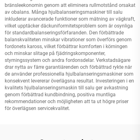
bränsleekonomin genom att eliminera rullmotstånd orsakat
av obalans. Många hjulbalanseringsmaskiner till salu
inkluderar avancerade funktioner som mätning av vägkraft,
vilket upptäcker däckuniformitetsproblem som är osynliga
för standardbalanseringsförfaranden. Den förbättrade
balanskvaliteten minskar vibrationer som överförs genom
fordonets kaross, vilket förbättrar komforten i körningen
och minskar slitage på fjädringskomponenter,
styrningssystem och andra fordonsdelar. Verkstadsägare
drar nytta av färre garantiärenden och förbättrad rykte när
de använder professionella hjulbalanseringsmaskiner som
konsekvent levererar överlägsna resultat. Investeringen i en
kvalitets hjulbalanseringsmaskin till salu ger avkastning
genom förbättrad kundbindning, positiva muntliga
rekommendationer och möjligheten att ta ut högre priser
för överlägsen servicekvalitet.