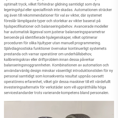
optimalt tryck, vilket förhindrar glidning samtidigt som dyra
legeringshjul eller specialfinish inte skadas. Automationen sträcker
sig även till rekommendationer för val av vikter, där systemet
föreslår lämpligaste typer och storlekar av vikter baserat på
hjulspecifikationer och balanseringsbehov. Avancerade modeller
har automatisk lägesval som justerar balanseringsparametrar
beroende på identifierade hjulegenskaper, vilket optimerar
proceduren för olika hjultyper utan manuell programmering.
Självdiagnostiska funktioner övervakar kontinuerligt systemets
prestanda och varnar operatörer om underhållsbehov,
kalibreringskrav eller driftproblem innan dessa påverkar
balanseringsnoggrannheten. Kombinationen av automation och
användarvänlig design minskar väsentligt introduktionstiden för ny
personal samtidigt som konsekventa resultat uppnås oavsett
operatörens erfarenhet, vilket gör dessa maskiner till ett värdefullt
investeringsalternativ för verkstäder som vill upprätthålla höga
servicestandarder trots varierande kompetens bland personalen.