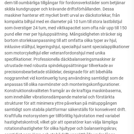
dem till oumbärliga tillgångar för fordonsverkstäder som betjänar
skilda kundgrupper och krävande driftsförhållanden. Dessa
maskiner hanterar ett mycket brett urval av däckstorlekar, från
kompakta bilhjul med en diameter på 10 tum till stora lastbilstjul
som överstiger 24 tum, med viktkapacitet som ofta når upp till 150
pund eller mer per hjuluppsättning. Mångsidigheten sträcker sig
bortom storleksanpassning till att omfatta olika typer av hjul,
inklusive stålhjul, legeringshjul, specialhjul samt specialapplikationer
som motorcykelhjul eller veteranfordonshjul med unika
specifikationer. Professionella däckbalanseringsmaskiner är
utrustade med robusta spindeluppsättningar tillverkade av
precisionsbearbetade ståldelar, designade för att bibehålla
noggrannhet vid kontinuerlig tung användning samtidigt som de
anpassas till olika navmönster och monteringskonfigurationer.
Konstruktionskvaliteten framgår av de kraftiga maskinbaserna,
som innehåller vibrationsdämpande material och förstärkta
strukturer för att minimera yttre påverkan på mätuppgången
samtidigt som stabila plattformar säkerställs för konsekvent drift.
Kraftfulla motorsystem ger tillförlitlig hjulrotation med variabel
hastighetskontroll, vilket gör att operatörer kan välja lämpliga
rotationshastigheter för olika hjultyper och balanseringskrav,