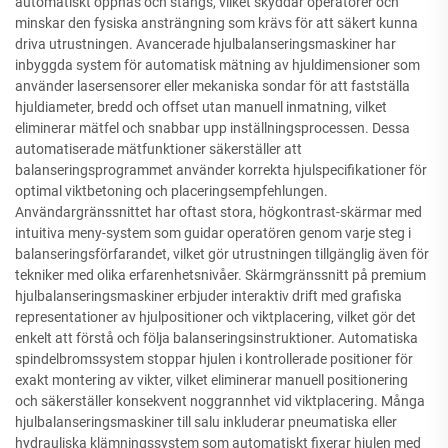
automatiskt öppnas och stängs, vilket skyddar operatörer och
minskar den fysiska ansträngning som krävs för att säkert kunna
driva utrustningen. Avancerade hjulbalanseringsmaskiner har
inbyggda system för automatisk mätning av hjuldimensioner som
använder lasersensorer eller mekaniska sondar för att fastställa
hjuldiameter, bredd och offset utan manuell inmatning, vilket
eliminerar mätfel och snabbar upp inställningsprocessen. Dessa
automatiserade mätfunktioner säkerställer att
balanseringsprogrammet använder korrekta hjulspecifikationer för
optimal viktbetoning och placeringsempfehlungen.
Användargränssnittet har oftast stora, högkontrast-skärmar med
intuitiva meny-system som guidar operatören genom varje steg i
balanseringsförfarandet, vilket gör utrustningen tillgänglig även för
tekniker med olika erfarenhetsnivåer. Skärmgränssnitt på premium
hjulbalanseringsmaskiner erbjuder interaktiv drift med grafiska
representationer av hjulpositioner och viktplacering, vilket gör det
enkelt att förstå och följa balanseringsinstruktioner. Automatiska
spindelbromssystem stoppar hjulen i kontrollerade positioner för
exakt montering av vikter, vilket eliminerar manuell positionering
och säkerställer konsekvent noggrannhet vid viktplacering. Många
hjulbalanseringsmaskiner till salu inkluderar pneumatiska eller
hydrauliska klämningssystem som automatiskt fixerar hjulen med