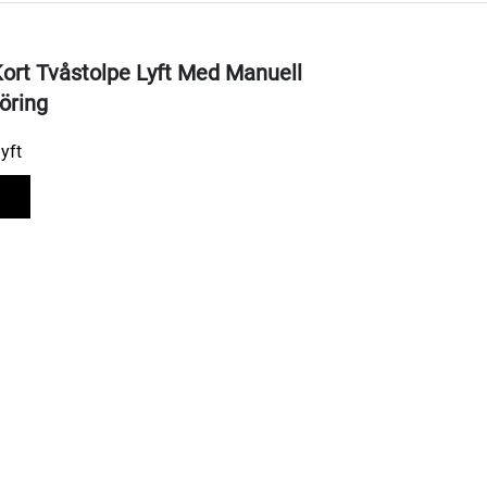
ort Tvåstolpe Lyft Med Manuell
göring
lyft