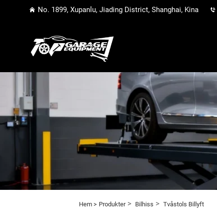
No. 1899, Xupanlu, Jiading District, Shanghai, Kina
>
>
Hem >
Produkter
Bilhiss
Tvåstols Billyft