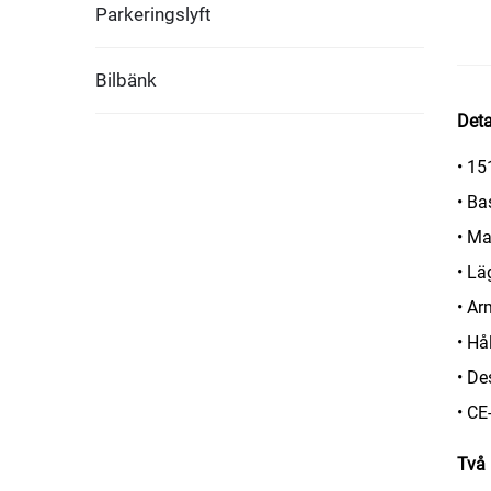
Parkeringslyft
Bilbänk
Deta
• 15
• Ba
• Ma
• Lä
• Ar
• Hå
• De
• CE
Två 