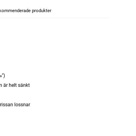
kommenderade produkter
0")
n är helt sänkt
trissan lossnar