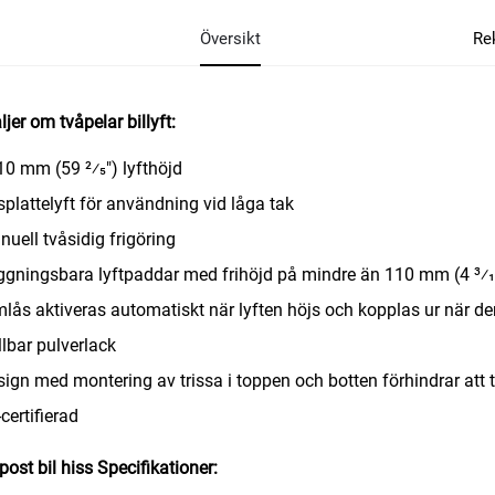
Översikt
Re
ljer om tvåpelar billyft:
10 mm (59 2⁄5") lyfthöjd
splattelyft för användning vid låga tak
nuell tvåsidig frigöring
ggningsbara lyftpaddar med frihöjd på mindre än 110 mm (4 3⁄1
mlås aktiveras automatiskt när lyften höjs och kopplas ur när de
llbar pulverlack
sign med montering av trissa i toppen och botten förhindrar att 
-certifierad
post bil hiss
Specifikationer: