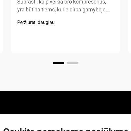
Suprasti, kaip veikia oro kompresorius,
yra būtina tiems, kurie dirba gamyboje,
automobilių remonte, statybose ar atlieka
Peržiūrėti daugiau
namų patobulinimo projektus. Oro
kompresorius – tai universalus
mechaninis prietaisas, kuris energiją
paverčia potencialia energija...