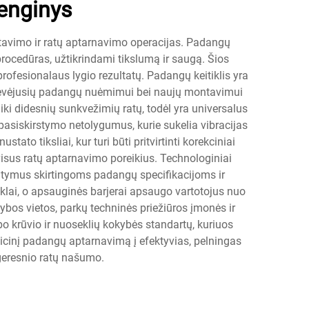
renginys
ntavimo ir ratų aptarnavimo operacijas. Padangų
 procedūras, užtikrindami tikslumą ir saugą. Šios
ofesionalaus lygio rezultatų. Padangų keitiklis yra
ėvėjusių padangų nuėmimui bei naujų montavimui
iki didesnių sunkvežimių ratų, todėl yra universalus
asiskirstymo netolygumus, kurie sukelia vibracijas
to tiksliai, kur turi būti pritvirtinti korekciniai
visus ratų aptarnavimo poreikius. Technologiniai
atymus skirtingoms padangų specifikacijoms ir
klai, o apsauginės barjerai apsaugo vartotojus nuo
bos vietos, parkų techninės priežiūros įmonės ir
bo krūvio ir nuoseklių kokybės standartų, kuriuos
dicinį padangų aptarnavimą į efektyvias, pelningas
 geresnio ratų našumo.