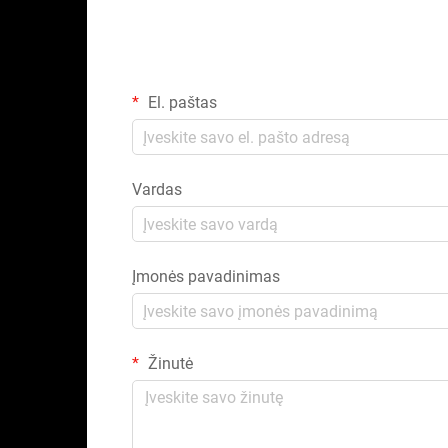
El. paštas
Vardas
Įmonės pavadinimas
Žinutė