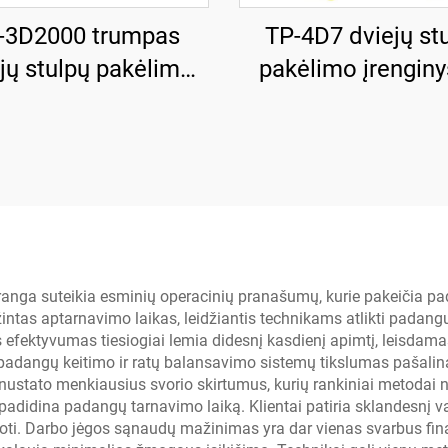
-3D2000 trumpas
TP-4D7 dviejų st
jų stulpų pakėlimo
pakėlimo įrenginy
nginys su rankiniu
rankiniu vienos p
skaitos išleidimu
išleidimu
įranga suteikia esminių operacinių pranašumų, kurie pakeičia 
as aptarnavimo laikas, leidžiantis technikams atlikti padangų 
efektyvumas tiesiogiai lemia didesnį kasdienį apimtį, leisdama
ų padangų keitimo ir ratų balansavimo sistemų tikslumas pašalin
nustato menkiausius svorio skirtumus, kurių rankiniai metodai ne
 padidina padangų tarnavimo laiką. Klientai patiria sklandesnį 
nsuoti. Darbo jėgos sąnaudų mažinimas yra dar vienas svarbus f