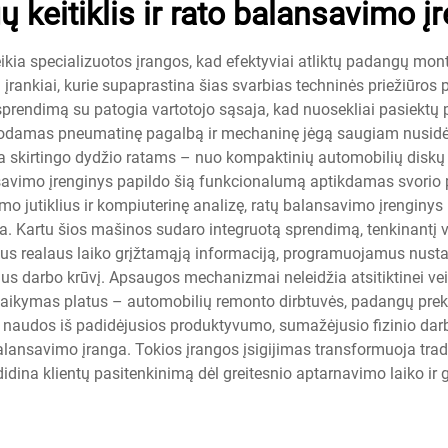
 keitiklis ir rato balansavimo į
ikia specializuotos įrangos, kad efektyviai atliktų padangų mo
ni įrankiai, kurie supaprastina šias svarbias techninės priežiūros
rendimą su patogia vartotojo sąsaja, kad nuosekliai pasiektų pr
udodamas pneumatinę pagalbą ir mechaninę jėgą saugiam nusid
nka skirtingo dydžio ratams – nuo kompaktinių automobilių diskų 
savimo įrenginys papildo šią funkcionalumą aptikdamas svorio p
jutiklius ir kompiuterinę analizę, ratų balansavimo įrenginys nusta
ra. Kartu šios mašinos sudaro integruotą sprendimą, tenkinantį 
us realaus laiko grįžtamąją informaciją, programuojamus nust
s darbo krūvį. Apsaugos mechanizmai neleidžia atsitiktinei vei
aikymas platus – automobilių remonto dirbtuvės, padangų preky
na naudos iš padidėjusios produktyvumo, sumažėjusio fizinio dar
 balansavimo įranga. Tokios įrangos įsigijimas transformuoja tra
didina klientų pasitenkinimą dėl greitesnio aptarnavimo laiko ir