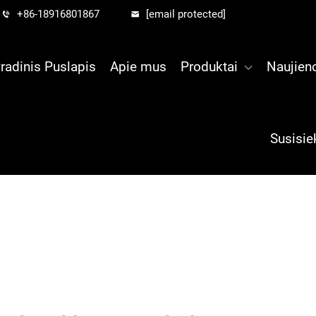
+86-18916801867
[email protected]
radinis Puslapis
Apie mus
Produktai
Naujien
Susisie