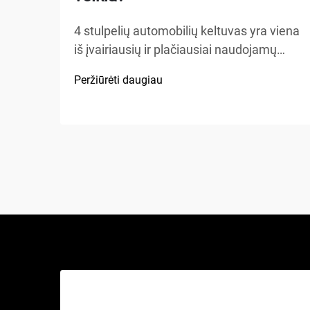
4 stulpelių automobilių keltuvas yra viena
iš įvairiausių ir plačiausiai naudojamų
kėlimo sistemų automobilių aptarnavimo
Peržiūrėti daugiau
įrengimuose, namų garažuose bei
komercinėse dirbtuvėse visame
pasaulyje. Skirtingai nuo tradicinių
hidraulinių keliamųjų ar žirklinių keltuvų,
šis mechaninis stebuklas...