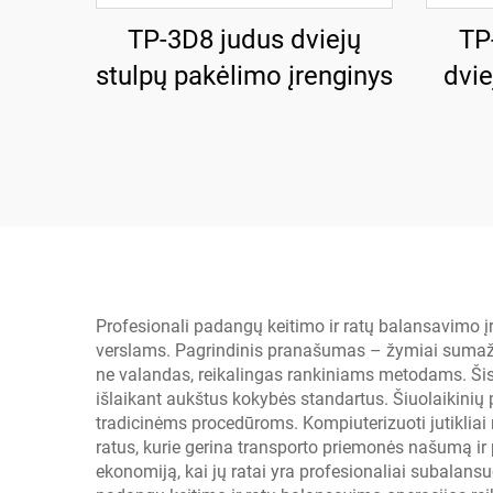
TP-3D8 judus dviejų
TP
stulpų pakėlimo įrenginys
dvie
įre
dvi
Profesionali padangų keitimo ir ratų balansavimo 
verslams. Pagrindinis pranašumas – žymiai sumažint
ne valandas, reikalingas rankiniams metodams. Šis 
išlaikant aukštus kokybės standartus. Šiuolaikini
tradicinėms procedūroms. Kompiuterizuoti jutikliai 
ratus, kurie gerina transporto priemonės našumą ir
ekonomiją, kai jų ratai yra profesionaliai subala