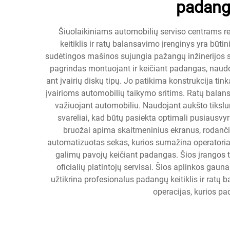
padangų
Šiuolaikiniams automobilių serviso centrams re
keitiklis ir ratų balansavimo įrenginys yra būti
sudėtingos mašinos sujungia pažangų inžinerijos sp
pagrindas montuojant ir keičiant padangas, na
ant įvairių diskų tipų. Jo patikima konstrukcija ti
įvairioms automobilių taikymo sritims. Ratų balan
važiuojant automobiliu. Naudojant aukšto tikslumo 
svareliai, kad būtų pasiekta optimali pusiausvy
bruožai apima skaitmeninius ekranus, rodanči
automatizuotas sekas, kurios sumažina operatoriau
galimų pavojų keičiant padangas. Šios įrangos t
oficialių platintojų servisai. Šios aplinkos gau
užtikrina profesionalus padangų keitiklis ir ratų
operacijas, kurios pa