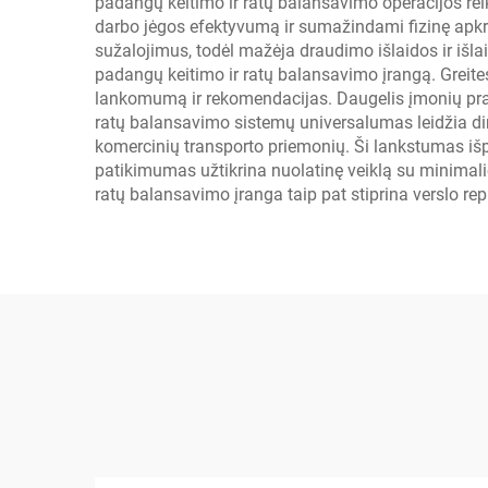
padangų keitimo ir ratų balansavimo operacijos re
darbo jėgos efektyvumą ir sumažindami fizinę apkro
sužalojimus, todėl mažėja draudimo išlaidos ir išl
padangų keitimo ir ratų balansavimo įrangą. Greites
lankomumą ir rekomendacijas. Daugelis įmonių pra
ratų balansavimo sistemų universalumas leidžia dirbt
komercinių transporto priemonių. Ši lankstumas išpl
patikimumas užtikrina nuolatinę veiklą su minimal
ratų balansavimo įranga taip pat stiprina verslo repu