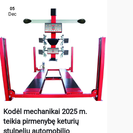
05
1
Dec
De
Kodėl mechanikai 2025 m.
Kai
teikia pirmenybę keturių
aut
stulpelių automobilio
gar