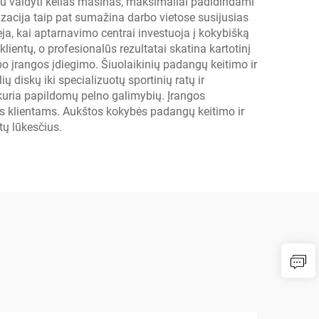
tu valdyti kelias mašinas, maksimaliai padidindami
zacija taip pat sumažina darbo vietose susijusias
a, kai aptarnavimo centrai investuoja į kokybišką
ientų, o profesionalūs rezultatai skatina kartotinį
įrangos įdiegimo. Šiuolaikinių padangų keitimo ir
 diskų iki specializuotų sportinių ratų ir
ukuria papildomų pelno galimybių. Įrangos
us klientams. Aukštos kokybės padangų keitimo ir
tų lūkesčius.