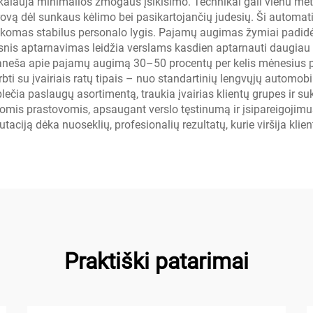
ikalauja minimalios žmogaus įsikišimo. Technikai gali vienu me
vą dėl sunkaus kėlimo bei pasikartojančių judesių. Ši automati
aikomas stabilus personalo lygis. Pajamų augimas žymiai padidėj
nis aptarnavimas leidžia verslams kasdien aptarnauti daugiau kl
neša apie pajamų augimą 30–50 procentų per kelis mėnesius po 
i su įvairiais ratų tipais – nuo standartinių lengvųjų automobilių
ečia paslaugų asortimentą, traukia įvairias klientų grupes ir s
iomis prastovomis, apsaugant verslo tęstinumą ir įsipareigojim
taciją dėka nuoseklių, profesionalių rezultatų, kurie viršija klien
Praktiški patarimai