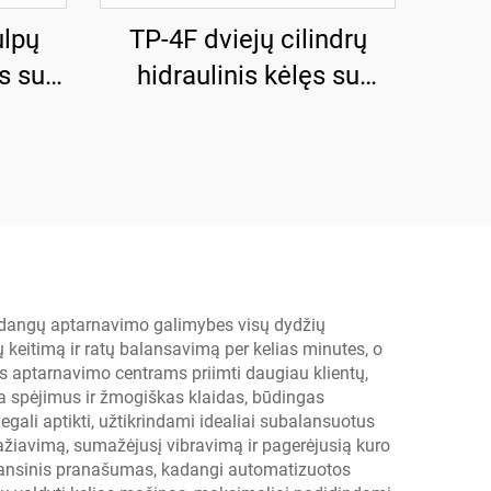
ulpų
TP-4F dviejų cilindrų
s su
hidraulinis kėlęs su
usės
stiprinta pagrindo
plokšte
padangų aptarnavimo galimybes visų dydžių
keitimą ir ratų balansavimą per kelias minutes, o
s aptarnavimo centrams priimti daugiau klientų,
a spėjimus ir žmogiškas klaidas, būdingas
gali aptikti, užtikrindami idealiai subalansuotus
važiavimą, sumažėjusį vibravimą ir pagerėjusią kuro
inansinis pranašumas, kadangi automatizuotos