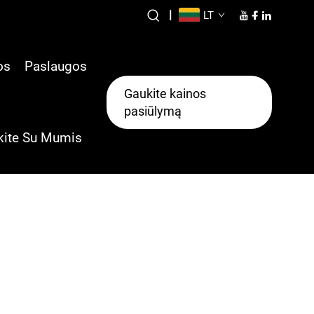
|
LT
os
Paslaugos
Gaukite kainos
pasiūlymą
kite Su Mumis