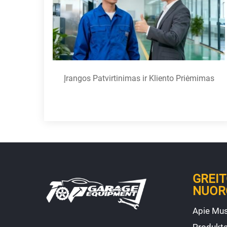
Įrangos Patvirtinimas ir Kliento Priėmimas
GREIT
NUOR
Apie Mu