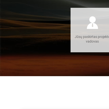
Jūsų paskirtas projekt
vadovas