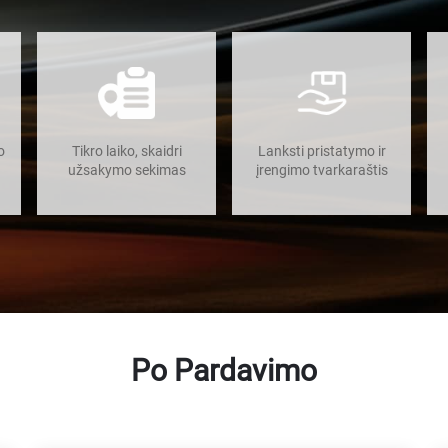
o
Tikro laiko, skaidri
Lanksti pristatymo ir
užsakymo sekimas
įrengimo tvarkaraštis
Po Pardavimo