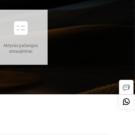
Aktyvūs pažangos
atnaujinimai