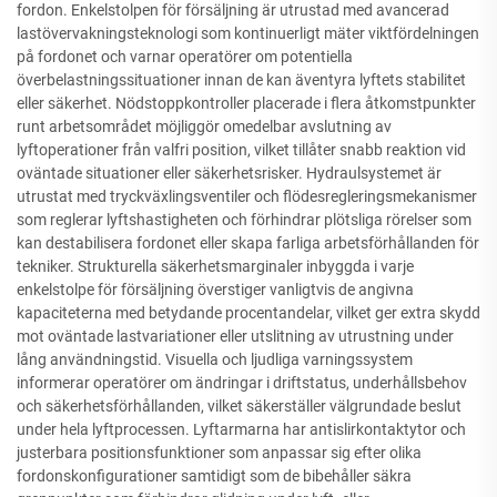
fordon. Enkelstolpen för försäljning är utrustad med avancerad
lastövervakningsteknologi som kontinuerligt mäter viktfördelningen
på fordonet och varnar operatörer om potentiella
överbelastningssituationer innan de kan äventyra lyftets stabilitet
eller säkerhet. Nödstoppkontroller placerade i flera åtkomstpunkter
runt arbetsområdet möjliggör omedelbar avslutning av
lyftoperationer från valfri position, vilket tillåter snabb reaktion vid
oväntade situationer eller säkerhetsrisker. Hydraulsystemet är
utrustat med tryckväxlingsventiler och flödesregleringsmekanismer
som reglerar lyftshastigheten och förhindrar plötsliga rörelser som
kan destabilisera fordonet eller skapa farliga arbetsförhållanden för
tekniker. Strukturella säkerhetsmarginaler inbyggda i varje
enkelstolpe för försäljning överstiger vanligtvis de angivna
kapaciteterna med betydande procentandelar, vilket ger extra skydd
mot oväntade lastvariationer eller utslitning av utrustning under
lång användningstid. Visuella och ljudliga varningssystem
informerar operatörer om ändringar i driftstatus, underhållsbehov
och säkerhetsförhållanden, vilket säkerställer välgrundade beslut
under hela lyftprocessen. Lyftarmarna har antislirkontaktytor och
justerbara positionsfunktioner som anpassar sig efter olika
fordonskonfigurationer samtidigt som de bibehåller säkra