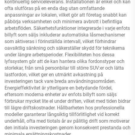
kontinuerlig serviceleverans. Installationen är enkel och kan
ofta slutföras på en enda dag utan omfattande
anpassningar av lokalen, vilket gör att företag snabbt kan
påbörja verksamheten och minimera avbrott i befintliga
arbetsflöden. Säkerhetsfunktioner integrerade i varje enfots
billyft som säljs inkluderar automatiska låsmechanismer
som aktiveras i förinställda intervall, vilket förhindrar
oavsiktlig sänkning och säkerställer skydd för teknikerna
under längre arbetsperioder. Flexibiliteten hos dessa
lyfssystem gör att de kan hantera olika fordonstyper och
storlekar, från små personbilar till större SUV:er och lätta
lastfordon, vilket ger en utmärkt avkastning på
investeringen tack vare breda användningsområden.
Energieffektivitet är ytterligare en betydande fördel,
eftersom moderna enheter av enfots billyft som säljs
förbrukar mycket lite el under driften, vilket med tiden bidrar
till lägre driftskostnader. Hållbarheten hos professionella
modeller garanterar långsiktig tillförlitlighet vid korrekt
underhåll, ofta med tiotals år av pålitlig drift som motiverar
den initiala investeringen genom konsekvent prestanda och
minimala ersättningskostnader.