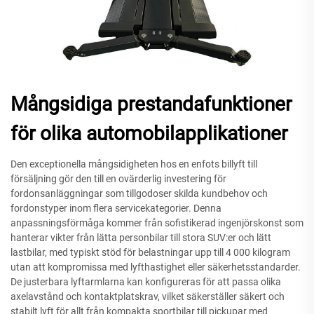
Mångsidiga prestandafunktioner
för olika automobilapplikationer
Den exceptionella mångsidigheten hos en enfots billyft till
försäljning gör den till en ovärderlig investering för
fordonsanläggningar som tillgodoser skilda kundbehov och
fordonstyper inom flera servicekategorier. Denna
anpassningsförmåga kommer från sofistikerad ingenjörskonst som
hanterar vikter från lätta personbilar till stora SUV:er och lätt
lastbilar, med typiskt stöd för belastningar upp till 4 000 kilogram
utan att kompromissa med lyfthastighet eller säkerhetsstandarder.
De justerbara lyftarmlarna kan konfigureras för att passa olika
axelavstånd och kontaktplatskrav, vilket säkerställer säkert och
stabilt lyft för allt från kompakta sportbilar till pickupar med