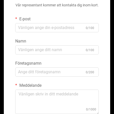
Vår representant kommer att kontakta dig inom kort.
E-post
0/100
Namn
0/100
Företagsnamn
0/200
Meddelande
0/1000