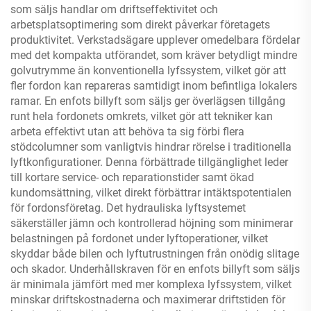
som säljs handlar om driftseffektivitet och
arbetsplatsoptimering som direkt påverkar företagets
produktivitet. Verkstadsägare upplever omedelbara fördelar
med det kompakta utförandet, som kräver betydligt mindre
golvutrymme än konventionella lyfssystem, vilket gör att
fler fordon kan repareras samtidigt inom befintliga lokalers
ramar. En enfots billyft som säljs ger överlägsen tillgång
runt hela fordonets omkrets, vilket gör att tekniker kan
arbeta effektivt utan att behöva ta sig förbi flera
stödcolumner som vanligtvis hindrar rörelse i traditionella
lyftkonfigurationer. Denna förbättrade tillgänglighet leder
till kortare service- och reparationstider samt ökad
kundomsättning, vilket direkt förbättrar intäktspotentialen
för fordonsföretag. Det hydrauliska lyftsystemet
säkerställer jämn och kontrollerad höjning som minimerar
belastningen på fordonet under lyftoperationer, vilket
skyddar både bilen och lyftutrustningen från onödig slitage
och skador. Underhållskraven för en enfots billyft som säljs
är minimala jämfört med mer komplexa lyfssystem, vilket
minskar driftskostnaderna och maximerar driftstiden för