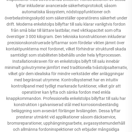
lyftar inkluderar avancerade säkerhetsprotokoll, såsom
automatiska låssystem, nödstoppfunktioner och
överbelastningsskydd som säkerställer operatörens säkerhet under
drift. Moderna enkelstolps billyftar till salu klarar vanligtvis fordon
från små bilar till lättare lastbilar, med viktkapacitet som ofta
överstiger 3 000 kilogram. Den tekniska konstruktionen inkluderar
precisionskonstruerade lyftarmar som fördelar vikten jämnt över
kontaktpunkterna mot fordonet, vilket förhindrar strukturell skada
samtidigt som stabiliteten bibehålls under hela lyftprocessen.
Installationskraven för en enkelstolps billyft till salu innebär
minimalt golvutrymme jämfört med traditionella tvåstolpsalternativ,
vilket gör dem idealiska för mindre verkstäder eller anläggningar
med begränsat utrymme. Kontrollsystemet har en intuitiv
kontrollpanel med tydligt markerade funktioner, vilket gör att
operatörer kan lyfta och sänka fordon med enkla
knappkommandon. Professionella enkelstolps billyftar till salu har
konstruktion i galvaniserad stål med korrosionsbeständig
beläggning som avsevärt förlänger livslängden. Dessa lyftar
presterar utmärkt vid applikationer såsom däckservice,
bromsreparationer, upphängningsarbete, avgassystemunderhåll
och allmänna fordoninspektioner och erbjuder mångsidiga