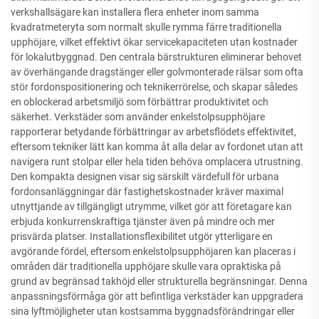
verkshallsägare kan installera flera enheter inom samma
kvadratmeteryta som normalt skulle rymma färre traditionella
upphöjare, vilket effektivt ökar servicekapaciteten utan kostnader
för lokalutbyggnad. Den centrala bärstrukturen eliminerar behovet
av överhängande dragstänger eller golvmonterade rälsar som ofta
stör fordonspositionering och teknikerrörelse, och skapar således
en oblockerad arbetsmiljö som förbättrar produktivitet och
säkerhet. Verkstäder som använder enkelstolpsupphöjare
rapporterar betydande förbättringar av arbetsflödets effektivitet,
eftersom tekniker lätt kan komma åt alla delar av fordonet utan att
navigera runt stolpar eller hela tiden behöva omplacera utrustning.
Den kompakta designen visar sig särskilt värdefull för urbana
fordonsanläggningar där fastighetskostnader kräver maximal
utnyttjande av tillgängligt utrymme, vilket gör att företagare kan
erbjuda konkurrenskraftiga tjänster även på mindre och mer
prisvärda platser. Installationsflexibilitet utgör ytterligare en
avgörande fördel, eftersom enkelstolpsupphöjaren kan placeras i
områden där traditionella upphöjare skulle vara opraktiska på
grund av begränsad takhöjd eller strukturella begränsningar. Denna
anpassningsförmåga gör att befintliga verkstäder kan uppgradera
sina lyftmöjligheter utan kostsamma byggnadsförändringar eller