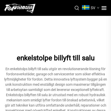
SV
enkelstolpe billyft till salu
En enkelstolps billyft till salu utgör en revolutionerande lösning för
fordonsverkstäder, garage och servicecenter som söker effektiva
lyftmöjligheter för fordon. Detta innovativa lyftsystem bygger på en
unik konstruktion med enställigt design som maximerar tillgången
till arbetsytan samtidigt som det levererar exceptionell lyftekraft.
Enkelstolps billyften till salu är utrustad med en robust hydraulisk
mekanism som smidigt lyfter fordon till önskad arbetsnivå, vilket
gör att tekniker kan utföra omfattande underhåll, reparationer och
inspektioner med oöverträffad enkelhet. Konstruktionen av dessa