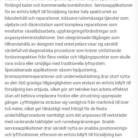
förlängd kabin och kommersiella kombifordon. Serviceapplikationer
för en enfots billyft till försäljning täcker hela spektrumet av
bilunderhåll och reparationer, inklusive rutinmässiga tjänster som
oljebyte och däckrotation samt komplexa reparationer som
innefattar växellådsarbete, upphängningsförändringar och
avgassysteminstallationer. Den obegränsade tillgången som
tillhandahålls av designen med enkel pelare visar sig särskilt
värdefull vid diagnostiska procedurer som kräver omfattande
fordoninspektion från flera vinklar och tillgångspunkter som skulle
vara svåra eller omöjliga med traditionella lyftsystem.
Specialiserade applikationer såsom hjuljustering,
bromssystemreparationer och underredsstädning drar stort nytta
av den 360-gradiga tillgängligheten som endast en enfots billyft till
försäljning kan erbjuda, vilket gör att tekniker kan arbeta effektivt
utan att behöva omplacera fordon eller utrustning upprepade
gånger. Lyfthöjderna sträcker sig vanligtvis från marknivå till över
två meter, vilket ger tillräckligt med frihöjd för de flesta
underhållsprocedurer samtidigt som det anpassas till verkstäder
med varierande takhöjder och rumsbegränsningar. Snabb-
serviceapplikationer drar särskilt nytta av snabba positionerings-
och lyftfunktioner, eftersom en enfots billyft till försäljning kan