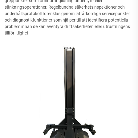
greppunkter som förhindrar glidning under lyft- eller
sänkningsoperationer. Regelbundna säkerhetsinspektioner och
underhållsprotokoll förenklas genom lättåtkomliga servicepunkter
och diagnostikfunktioner som hjälper till att identifiera potentiella
problem innan de kan äventyra driftsäkerheten eller utrustningens
tillförlitlighet.