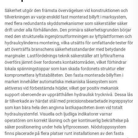
Säkerhet utgör den främsta övervägelsen vid konstruktionen och
tillverkningen av varje enskild fast monterad billyft i marksystem,
med flera redundanta skyddsmekanismer som säkerställer säker
drift under alla förhållanden. Den primära säkerhetsgrunden börjar
med den strukturella ingenjörsutformningen av lyftplattformen och
hydraulcylinderns montering, vilka utsätts för omfattande tester för
att överträffa branschens säkerhetsstandarder med betydande
marginaler. Lastfördelnings teknik säkerställer att lyftkrafterna
överförs jämnt över fordonets kontaktområden, vilket förhindrar
lokala spänningstoppar som kan skada fordonets struktur eller
kompromettera lyftstabiliteten. Den fasta monterade billyften i
marken innehåller automatiska mekaniska låsesystem som
aktiveras vid förbestämda höjder, vilket ger positiv mekanisk
support oberoende av upprätthållen hydraulisk trycknivå. Dessa lås
är tillverkade av härdat stål med precisionsbearbetade ingreppsytor
som kan bära hela den angivna lastkapaciteten även vid totalt
hydraulsystemfel. Visuella och ljudliga indikatorer varnar
operatören om korrekt låsning och ger kontinuerlig bekräftelse på
säker positionering under hela lyftprocessen. Nödstoppssystem
finns placerade på flera platser runt installationen av den fasta