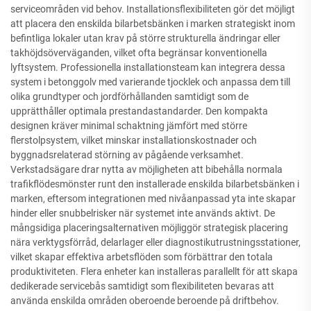
serviceområden vid behov. Installationsflexibiliteten gör det möjligt
att placera den enskilda bilarbetsbänken i marken strategiskt inom
befintliga lokaler utan krav på större strukturella ändringar eller
takhöjdsöverväganden, vilket ofta begränsar konventionella
lyftsystem. Professionella installationsteam kan integrera dessa
system i betonggolv med varierande tjocklek och anpassa dem till
olika grundtyper och jordförhållanden samtidigt som de
upprätthåller optimala prestandastandarder. Den kompakta
designen kräver minimal schaktning jämfört med större
flerstolpsystem, vilket minskar installationskostnader och
byggnadsrelaterad störning av pågående verksamhet.
Verkstadsägare drar nytta av möjligheten att bibehålla normala
trafikflödesmönster runt den installerade enskilda bilarbetsbänken i
marken, eftersom integrationen med nivåanpassad yta inte skapar
hinder eller snubbelrisker när systemet inte används aktivt. De
mångsidiga placeringsalternativen möjliggör strategisk placering
nära verktygsförråd, delarlager eller diagnostikutrustningsstationer,
vilket skapar effektiva arbetsflöden som förbättrar den totala
produktiviteten. Flera enheter kan installeras parallellt för att skapa
dedikerade servicebås samtidigt som flexibiliteten bevaras att
använda enskilda områden oberoende beroende på driftbehov.