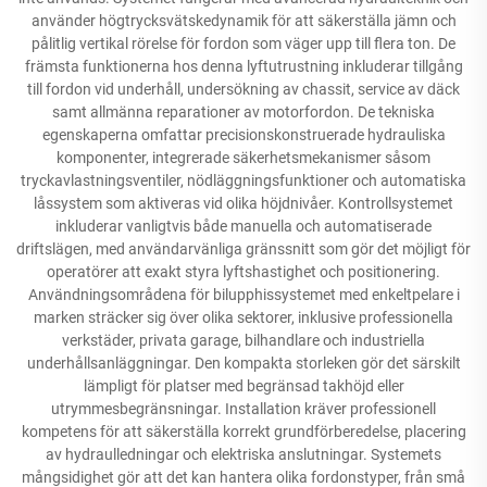
använder högtrycksvätskedynamik för att säkerställa jämn och
pålitlig vertikal rörelse för fordon som väger upp till flera ton. De
främsta funktionerna hos denna lyftutrustning inkluderar tillgång
till fordon vid underhåll, undersökning av chassit, service av däck
samt allmänna reparationer av motorfordon. De tekniska
egenskaperna omfattar precisionskonstruerade hydrauliska
komponenter, integrerade säkerhetsmekanismer såsom
tryckavlastningsventiler, nödläggningsfunktioner och automatiska
låssystem som aktiveras vid olika höjdnivåer. Kontrollsystemet
inkluderar vanligtvis både manuella och automatiserade
driftslägen, med användarvänliga gränssnitt som gör det möjligt för
operatörer att exakt styra lyftshastighet och positionering.
Användningsområdena för bilupphissystemet med enkeltpelare i
marken sträcker sig över olika sektorer, inklusive professionella
verkstäder, privata garage, bilhandlare och industriella
underhållsanläggningar. Den kompakta storleken gör det särskilt
lämpligt för platser med begränsad takhöjd eller
utrymmesbegränsningar. Installation kräver professionell
kompetens för att säkerställa korrekt grundförberedelse, placering
av hydraulledningar och elektriska anslutningar. Systemets
mångsidighet gör att det kan hantera olika fordonstyper, från små