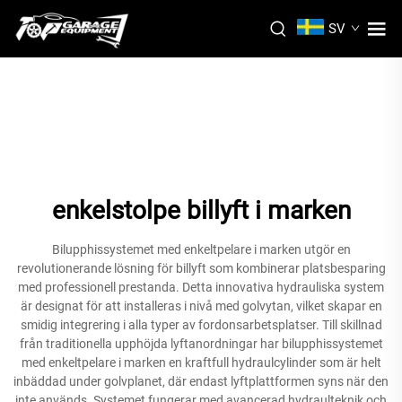
SV
enkelstolpe billyft i marken
Bilupphissystemet med enkeltpelare i marken utgör en
revolutionerande lösning för billyft som kombinerar platsbesparing
med professionell prestanda. Detta innovativa hydrauliska system
är designat för att installeras i nivå med golvytan, vilket skapar en
smidig integrering i alla typer av fordonsarbetsplatser. Till skillnad
från traditionella upphöjda lyftanordningar har bilupphissystemet
med enkeltpelare i marken en kraftfull hydraulcylinder som är helt
inbäddad under golvplanet, där endast lyftplattformen syns när den
inte används. Systemet fungerar med avancerad hydraulteknik och