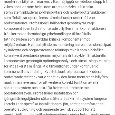
monterade billyften i marken, vilket möjliggör omedelbar stopp från
vilken position som helst inom arbetsområdet. Elektriska
styrsystem inkluderar jordfelsbrytare och nödavbrottsfunktioner
som förbättrar operatörens säkerhet under underhåll eller
nödsituationer. Professionell hållbarhet genomsyrar varje
komponent i den fasta monterade billyften i markkonstruktionen,
från korrosionsbeständiga ytbehandlingar till kraftfulla
tätningsystem som skyddar kritiska komponenter mot
miljöpåverkan. Hydraulcylinderns montering har en precisionsslipad
cylinderyta och högpresterande täknings teknik som bibehåller
konsekvent prestanda genom miljontals driftscykler. Strukturella
komponenter genomgår spänningsanalys och utmattningstestning
för att säkerställa långsiktig tillförlitlighet under kontinuerlig
kommersiell användning. Kvalitetskontrollprocesser inkluderar
omfattande tester av varje enhet av den fasta monterade billyften i
mark innan leverans, för att verifiera korrekt funktion av alla
säkerhetssystem och bekräfta överensstämmelse med
prestandakraven. Professionell installation och
igångsättningstjänster säkerställer att säkerhetssystem fungerar
korrekt i den specifika installationsmiljön, samt ger omfattande
operatörsutbildning och pågående teknisk support för att
upprätthålla optimal säkerhetsprestanda under hela utrustningens