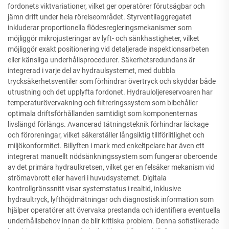
fordonets viktvariationer, vilket ger operatörer förutsägbar och
jämn drift under hela rörelseområdet. Styrventilaggregatet
inkluderar proportionella flödesregleringsmekanismer som
möjliggör mikrojusteringar av lyft- och sänkhastigheter, vilket
möjliggör exakt positionering vid detaljerade inspektionsarbeten
eller känsliga underhållsprocedurer. Säkerhetsredundans är
integrerad i varje del av hydraulsystemet, med dubbla
trycksäkerhetsventiler som förhindrar övertryck och skyddar både
utrustning och det upplyfta fordonet. Hydrauloljereservoaren har
temperaturövervakning och filtreringssystem som bibehåller
optimala driftsförhållanden samtidigt som komponenternas
livslängd förlängs. Avancerad tätnings­teknik förhindrar läckage
och föroreningar, vilket säkerställer långsiktig tillförlitlighet och
miljökonformitet. Billyften i mark med enkeltpelare har även ett
integrerat manuellt nödsänkningssystem som fungerar oberoende
av det primära hydraulkretsen, vilket ger en felsäker mekanism vid
strömavbrott eller haveri i huvudsystemet. Digitala
kontrollgränssnitt visar systemstatus i realtid, inklusive
hydraultryck, lyfthöjdmätningar och diagnostisk information som
hjälper operatörer att övervaka prestanda och identifiera eventuella
underhållsbehov innan de blir kritiska problem. Denna sofistikerade