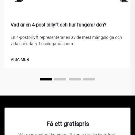
Vad är en 4-post billyft och hur fungerar den?
En 4-postbillyft representerar en av de mest mångsidiga och
vida spridda lyftlösningarna inom
fordonserviceanläggningar, hemgarage och kommersiella
verkstäder världen över. Till skillnad från traditionella
VISA MER
hydrauliska domkrafter eller saxlyft är denna mekaniska
under...
Få ett gratispris
Vår representant kommer att kontakta dig inom kort.