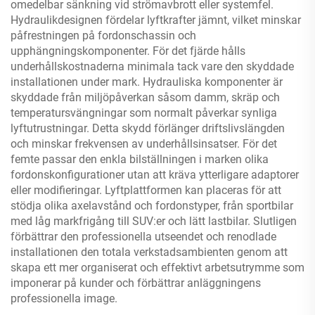
omedelbar sänkning vid strömavbrott eller systemfel.
Hydraulikdesignen fördelar lyftkrafter jämnt, vilket minskar
påfrestningen på fordonschassin och
upphängningskomponenter. För det fjärde hålls
underhållskostnaderna minimala tack vare den skyddade
installationen under mark. Hydrauliska komponenter är
skyddade från miljöpåverkan såsom damm, skräp och
temperatursvängningar som normalt påverkar synliga
lyftutrustningar. Detta skydd förlänger driftslivslängden
och minskar frekvensen av underhållsinsatser. För det
femte passar den enkla bilställningen i marken olika
fordonskonfigurationer utan att kräva ytterligare adaptorer
eller modifieringar. Lyftplattformen kan placeras för att
stödja olika axelavstånd och fordonstyper, från sportbilar
med låg markfrigång till SUV:er och lätt lastbilar. Slutligen
förbättrar den professionella utseendet och renodlade
installationen den totala verkstadsambienten genom att
skapa ett mer organiserat och effektivt arbetsutrymme som
imponerar på kunder och förbättrar anläggningens
professionella image.