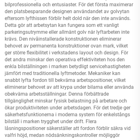
bilprofessionella och entusiaster. För det första maximerar
den platsbesparande designen användandet av golvytan
eftersom lyfthissen förblir helt dold när den inte används.
Detta gör att arbetsytan kan fungera som ett vanligt
parkeringsutrymme eller allmänt golv när lyftarbeten inte
krävs. Den nivåinstallerade konstruktionen eliminerar
behovet av permanenta konstruktioner ovan mark, vilket
ger större flexibilitet i verkstadens layout och design. För
det andra minskar den operativa effektiviteten hos den
enkla bilställningen i marken betydligt servicehastigheten
jämfört med traditionella lyftmetoder. Mekaniker kan
snabbt lyfta fordon till bekväma arbetspositioner, vilket
eliminerar behovet av att krypa under bilarna eller använda
obekväma arbetsställningar. Denna förbättrade
tillgänglighet minskar fysisk belastning på arbetare och
ökar produktiviteten under arbetsdagen. För det tredje ger
säkerhetsfunktionerna i moderna system för enkelstångs
bilställ i marken trygghet under drift. Flera
låsningspositioner säkerställer att fordon förblir säkra vid
valfri höjd, medan nödsänkningskontroller möjliggör