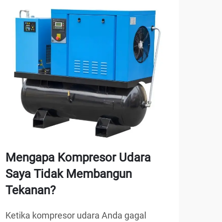
Mengapa Kompresor Udara
Ba
Saya Tidak Membangun
lif
Tekanan?
say
Ketika kompresor udara Anda gagal
Mema