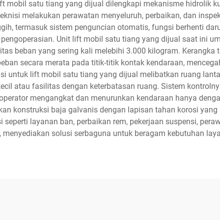
ft mobil satu tiang yang dijual dilengkapi mekanisme hidrolik
teknisi melakukan perawatan menyeluruh, perbaikan, dan insp
ggih, termasuk sistem penguncian otomatis, fungsi berhenti dar
engoperasian. Unit lift mobil satu tiang yang dijual saat i
itas beban yang sering kali melebihi 3.000 kilogram. Kerangk
beban secara merata pada titik-titik kontak kendaraan, mencegah
 untuk lift mobil satu tiang yang dijual melibatkan ruang lanta
ecil atau fasilitas dengan keterbatasan ruang. Sistem kontrolnya
 operator mengangkat dan menurunkan kendaraan hanya dengan 
akan konstruksi baja galvanis dengan lapisan tahan korosi yan
asi seperti layanan ban, perbaikan rem, pekerjaan suspensi, p
 menyediakan solusi serbaguna untuk beragam kebutuhan laya