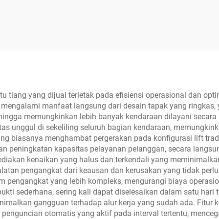
anual Dua Sisi
Manual Dua Si
tu tiang yang dijual terletak pada efisiensi operasional dan opt
l mengalami manfaat langsung dari desain tapak yang ringkas, 
hingga memungkinkan lebih banyak kendaraan dilayani secara b
tas unggul di sekeliling seluruh bagian kendaraan, memungkinka
biasanya menghambat pergerakan pada konfigurasi lift tradisi
dan peningkatan kapasitas pelayanan pelanggan, secara langs
ediakan kenaikan yang halus dan terkendali yang meminimalk
atan pengangkat dari keausan dan kerusakan yang tidak perlu.
tem pengangkat yang lebih kompleks, mengurangi biaya operasi
ukti sederhana, sering kali dapat diselesaikan dalam satu hari t
malkan gangguan terhadap alur kerja yang sudah ada. Fitur kes
penguncian otomatis yang aktif pada interval tertentu, menc