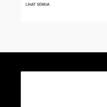
bekerja di bidang manufaktur, perbaikan
LIHAT SEMUA
otomotif, konstruksi, atau proyek
perbaikan rumah. Kompresor udara
adalah perangkat mekanis serbaguna
yang mengubah tenaga menjadi energi
potensial...