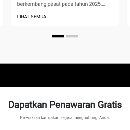
berkembang pesat pada tahun 2025,
mekanik semakin memilih peralatan
LIHAT SEMUA
canggih yang memaksimalkan efisiensi
sekaligus menjamin keselamatan. Lift
mobil 4 tiang telah muncul sebagai
pilihan utama untuk bengkel profesional,
o...
Dapatkan Penawaran Gratis
Perwakilan kami akan segera menghubungi Anda.