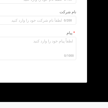
نام شرکت
0/200
پیام
0/1000