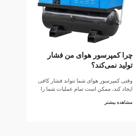
چرا کمپرسور هوای من فشار
چگون
تولید نمی‌کند؟
پستی
کنم؟
وقتی کمپرسور هوای شما نتواند فشار کافی
ایجاد کند، ممکن است تمام عملیات شما را
نصب یک
متوقف کند. این مشکل ناامیدکننده تعداد
شما، 
مشاهده بیشتر
بیشماری از کارگاه‌ها، گاراژها و تأسیسات
فضای 
مشاهد
صنعتی در سراسر جهان را تحت تأثیر قرار
دسترس
می‌دهد. درک علل اصلی پشت عدم ایجاد
تعمیرا
فشار...
چهار 