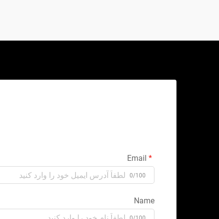
Email
0/100
Name
0/100