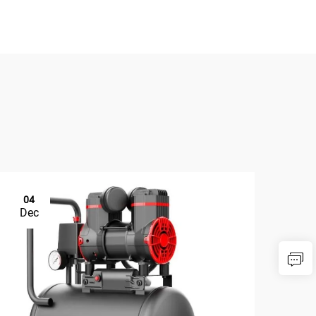
04
Dec