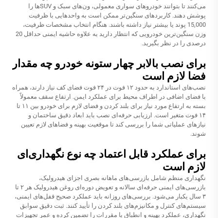
می‌کنند تا بتوانند خودروهای سواری معمولی، ون‌های سبک و SUVها را
پوشش دهند. کاربردهای سنگین‌تر ممکن است به واحدهایی با ظرفیت
15,000 پوند یا بیشتر نیاز داشته باشند. هنگام انتخاب مشخصات ظرفیت،
وزن سنگین‌ترین خودرویی که انتظار دارید به علاوه حاشیه ایمنی حداقل 20
درصدی را در نظر بگیرید.
برای نصب بالابر چهار ستونه خودرو چه مقدار
فضا لازم است
نصب‌های استاندارد به حدود ۱۲ فوت در ۲۴ فوت فضای کف نیاز دارند، همراه
با فضای اضافی در اطراف محیط برای عملکرد ایمن. ارتفاع سقف معمولاً
بسته به ارتفاع مورد نیاز برای بلند کردن و فضای لازم برای خودرو بین ۱۱ تا
۱۴ فوت متغیر است. ارزیابی حرفه‌ای نصب باید ابعاد دقیق ساختمان و
نیازهای عملیاتی شما را بررسی کند تا موقعیت بهینه و فضاهای لازم تعیین
شوند.
برای عملکرد قابل اعتماد چه نوع نگهداری‌ای
لازم است
نگهداری منظم شامل بازرسی‌های ماهانه بصری اجزای هیدرولیک،
بازرسی‌های ایمنی حرفه‌ای سالانه و تعویض دوره‌ای روغن هیدرولیک هر ۲ تا
۳ سال یکبار می‌شود. بررسی‌های روزانه باید عملکرد صحیح قفل‌های ایمنی،
سیستم‌های کنترل و مکانیزم‌های بلند کردن را تأیید کنند. ثبت دقیق سوابق
نگهداری، عملکرد بهینه و انطباق با مقررات را تضمین کرده و عمر تجهیزات