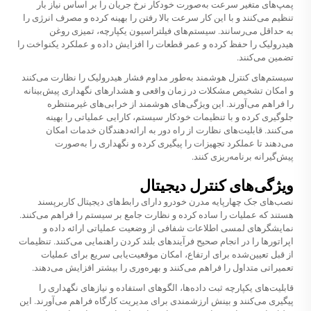
پمپ‌های متغیر سرعت به‌صورت خودکار نرخ جریان را بر اساس نیاز بار
تنظیم می‌کنند و با این کار سرعت بالا رفتن را بهینه کرده و مصرف انرژی را
به حداقل می‌رسانند. سیستم‌های فیلتراسیون یکپارچه، تمیزی روغن
هیدرولیک را حفظ کرده و عمر قطعات را افزایش داده و عملکرد یکنواخت را
تضمین می‌کنند.
سیستم‌های کنترل هوشمند به‌طور مداوم فشار هیدرولیک را نظارت می‌کنند
و امکان تشخیص مشکلات در زمان واقعی و هشدارهای نگهداری پیش‌بینانه
را فراهم می‌آورند. این ویژگی‌های هوشمند از خرابی‌های غیرمنتظره
جلوگیری کرده و با تنظیمات خودکار سیستم، کارایی عملیاتی را بهینه
می‌کنند. قابلیت‌های نظارت از راه دور به ارائه‌دهندگان خدمات امکان
می‌دهند تا عملکرد تجهیزات را پیگیری کرده و نگهداری را به‌صورت
پیش‌گیرانه برنامه‌ریزی کنند.
ویژگی‌های کنترل دیجیتال
نصب‌های جک چهارپایه مدرن خودرو دارای رابط‌های دیجیتال کاربرپسند
هستند که عملیات را ساده کرده و نظارت جامع بر سیستم را فراهم می‌کنند.
نمایشگرهای لمسی اطلاعات شفافی از وضعیت عملیاتی ارائه داده و
اپراتورها را در انجام صحیح فرآیندهای بلند کردن راهنمایی می‌کنند. تنظیمات
از قبل تعیین‌شده برای ارتفاع، امکان موقعیت‌یابی سریع برای عملیات
تعمیراتی متداول را فراهم می‌کنند و بهره‌وری را بیشتر افزایش می‌دهند.
قابلیت‌های یکپارچه ثبت داده‌ها، الگوهای استفاده و نیازهای نگهداری را
پیگیری می‌کنند و بینش ارزشمندی برای مدیریت کارگاه فراهم می‌آورند. این