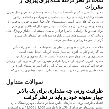
نکات در نظر گرفته شده برای پیروی از
مقررات
مقررات ایمنی حاکم بر تأسیسات خدمات خودرو به‌طور مداوم در حال تحول
هستند و تأکید فزاینده‌ای بر قابلیت اطمینان تجهیزات و حفاظت اپراتور
دارند. ویژگی‌های ذاتی ایمنی سیستم‌های جک چهار ستونه خودرو به‌خوبی با
روندهای فعلی مقرراتی هماهنگ است و در عین حال انعطاف‌پذیری لازم
برای تطبیق با الزامات آینده را فراهم می‌کند. مستندات انطباق و ویژگی‌های
ردیابی که در سیستم‌های مدرن یکپارچه شده‌اند، فرآیندهای بازرسی و
گزارش‌دهی مقرراتی را ساده‌تر می‌کنند.
ملاحظات محیطی به طور فزاینده‌ای بر تصمیمات انتخاب تجهیزات تأثیر
می‌گذارند و کارایی انرژی به معیار کلیدی ارزیابی تبدیل شده است.
سیستم‌های بالابر چهار ستونه معمولاً نسبت به پیکربندی‌های جایگزین،
مصرف انرژی کمتری دارند، زیرا طراحی هیدرولیکی کارآمدتری دارند و زمان
چرخه آنها کوتاه‌تر است. این مزیت کارایی با افزایش هزینه‌های انرژی و
سخت‌گیری بیشتر در مقررات زیست‌محیطی، اهمیت بیشتری پیدا می‌کند.
سوالات متداول
ظرفیت وزنی چه مقداری برای یک بالابر
چهار ستونه خودرو باید در نظر گرفت
انتخاب ظرفیت وزنی به نیازهای خاص شما در خدمات خودرو بستگی دارد.
بیشتر نصب‌های حرفه‌ای از بالابرها با ظرفیت 8,000 تا 12,000 پوند استفاده