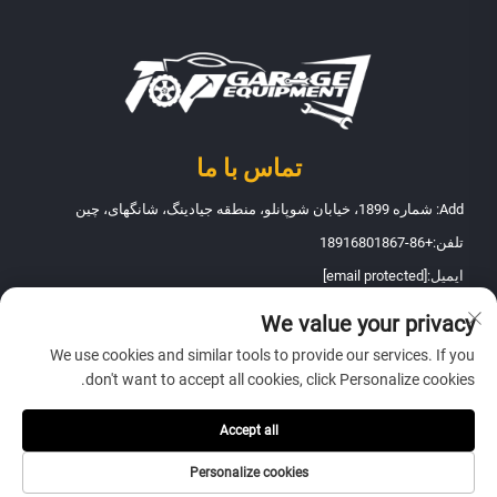
تماس با ما
Add: شماره 1899، خیابان شوپانلو، منطقه جیادینگ، شانگهای، چین
تلفن:
+86-18916801867
ایمیل:
[email protected]
We value your privacy
حق کپی‌رایت © 2026 شرکت تجهیزات نگهداری خودرو شانگهای فانبائو. تمامی
We use cookies and similar tools to provide our services. If you
حقوق محفوظ است -
سیاست حریم خصوصی
don't want to accept all cookies, click Personalize cookies.
Accept all
Personalize cookies