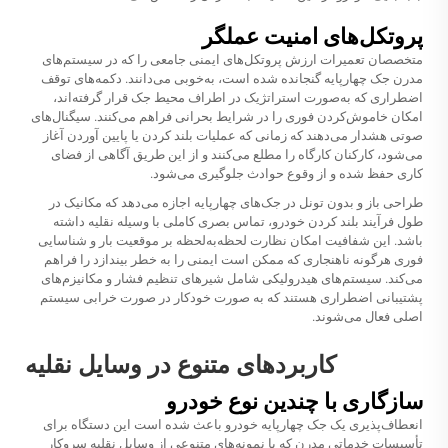
پروتکل‌های امنیت عملگر
متخصصان تعمیرات ارزش پروتکل‌های ایمنی جامعی را که در سیستم‌های
مدرن جک چهارپایه گنجانده شده است، به‌خوبی می‌دانند. دکمه‌های توقف
اضطراری که به‌صورت استراتژیک در اطراف محیط جک قرار گرفته‌اند،
امکان خاموش‌کردن فوری را در شرایط بحرانی فراهم می‌کنند. سیگنال‌های
صوتی هشدار می‌دهند که زمانی که عملیات بلند کردن یا پایین آوردن آغاز
می‌شود، کارکنان کارگاه را مطلع می‌کنند و از این طریق آگاهی از فضای
کاری حفظ شده و از وقوع حوادث جلوگیری می‌شود.
طراحی باز و بدون تونل در جک‌های چهارپایه اجازه می‌دهد که مکانیک در
طول فرآیند بلند کردن خودرو، تماس بصری کاملی با وسیله نقلیه داشته
باشد. این شفافیت امکان نظارت لحظه‌به‌لحظه بر موقعیت بار و شناسایی
فوری هرگونه ناهنجاری که ممکن است ایمنی را به خطر بیندازد را فراهم
می‌کند. سیستم‌های هیدرولیکی شامل شیرهای تنظیم فشار و مکانیزم‌های
پشتیبانی اضطراری هستند که به صورت خودکار در صورت خرابی سیستم
اصلی فعال می‌شوند.
کاربردهای متنوع در وسایل نقلیه
سازگاری با چندین نوع خودرو
انعطاف‌پذیری یک جک چهارپایه خودرو باعث شده است این دستگاه برای
تأسیسات خدماتی مدرن که با نمونه‌های متنوعی از وسایل نقلیه سروکار