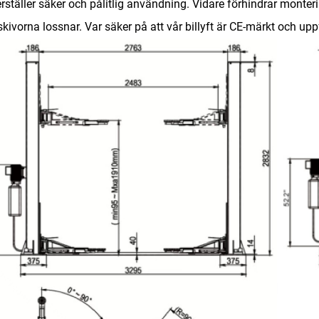
rställer säker och pålitlig användning. Vidare förhindrar monte
kivorna lossnar. Var säker på att vår billyft är CE-märkt och up