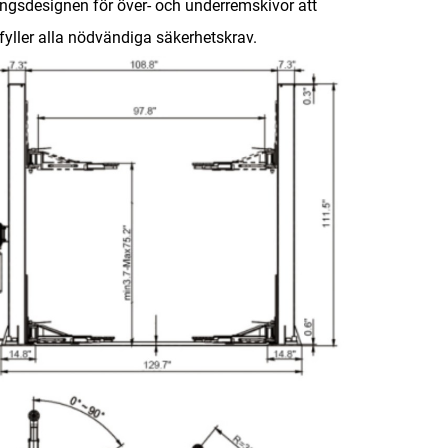
ringsdesignen för över- och underremskivor att
pfyller alla nödvändiga säkerhetskrav.