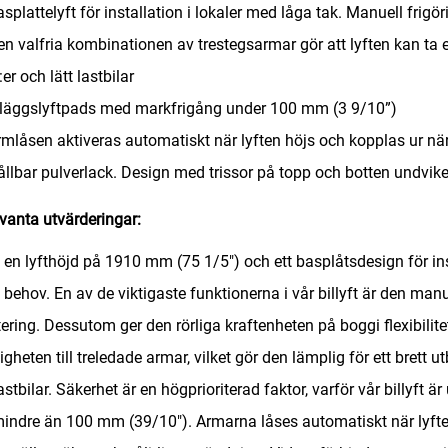
asplattelyft för installation i lokaler med låga tak. Manuell frigö
en valfria kombinationen av trestegsarmar gör att lyften kan ta
er och lätt lastbilar
nläggslyftpads med markfrigång under 100 mm (3 9/10”)
rmlåsen aktiveras automatiskt när lyften höjs och kopplas ur
när
ållbar pulverlack. Design med trissor på topp och botten undvike
vanta utvärderingar:
en lyfthöjd på 1910 mm (75 1/5") och ett basplåtsdesign för insta
 behov. En av de viktigaste funktionerna i vår billyft är den manu
ering. Dessutom ger den rörliga kraftenheten på boggi flexibili
igheten till treledade armar, vilket gör den lämplig för ett brett u
lastbilar. Säkerhet är en högprioriterad faktor, varför vår billyft
indre än 100 mm (39/10"). Armarna låses automatiskt när lyften 