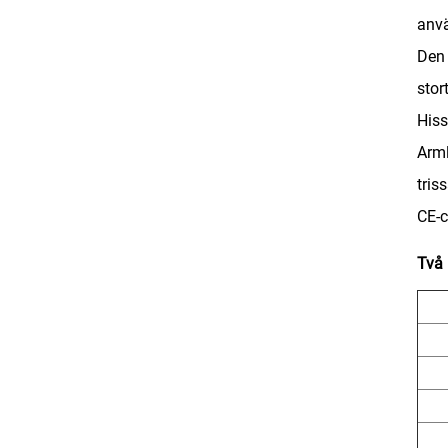
anvä
Den 
stor
Hiss
Arml
tris
CE-c
Två 