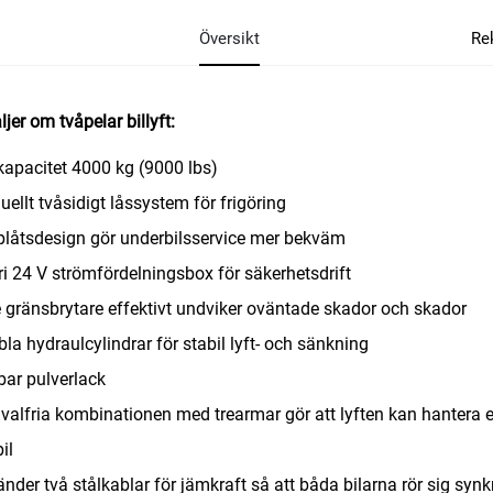
Översikt
Re
ljer om tvåpelar billyft:
kapacitet 4000 kg (9000 lbs)
ellt tvåsidigt låssystem för frigöring
låtsdesign gör underbilsservice mer bekväm
ri 24 V strömfördelningsbox för säkerhetsdrift
 gränsbrytare effektivt undviker oväntade skador och skador
la hydraulcylindrar för stabil lyft- och sänkning
bar pulverlack
valfria kombinationen med trearmar gör att lyften kan hantera ett
il
nder två stålkablar för jämkraft så att båda bilarna rör sig synk