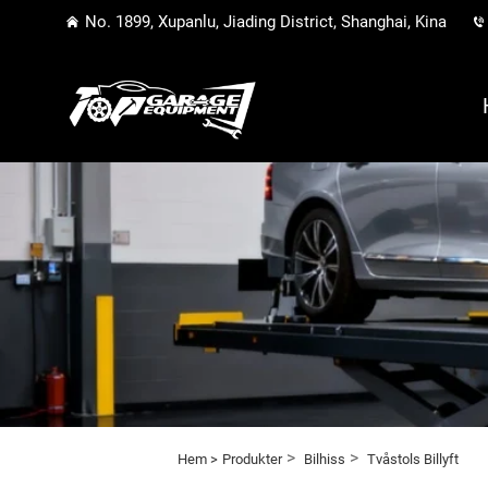
No. 1899, Xupanlu, Jiading District, Shanghai, Kina
>
>
Hem >
Produkter
Bilhiss
Tvåstols Billyft