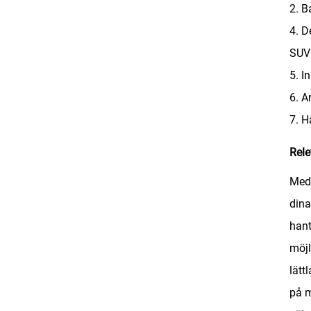
2. B
4. D
SUV:
5. I
6. A
7. H
Rele
Med 
dina
hant
möjl
lätt
på m