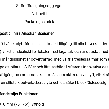
Strömförsörjningsaggregat
Nettovikt
Packningsstorlek
post bil hiss
Ansökan
Scenarier:
D tvåpelarlyft för bilar, en utmärkt tillgång till alla bilverkstäde
) vilket är idealiskt för lokaler med låga tak, och är utrustat me
 mångsidighet är oöverträffad, med valfria trestegsarmar som k
akta bilar till SUV:er och lätt lastbilar. Lyftarens innovativa de
frigång och automatiska armlås som aktiveras vid lyft, vilket s
en slitstark pulverlackerad yta och ett säkert blockfästesdesign 
fler detaljer Funktioner:
910 mm (75 1/5”) lyfthöjd