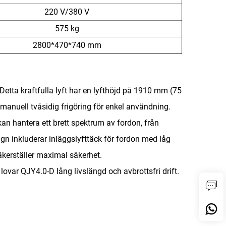
220 V/380 V
575 kg
2800*470*740 mm
r. Detta kraftfulla lyft har en lyfthöjd på 1910 mm (75
d manuell tvåsidig frigöring för enkel användning.
an hantera ett brett spektrum av fordon, från
sign inkluderar inläggslyfttäck för fordon med låg
äkerställer maximal säkerhet.
lovar QJY4.0-D lång livslängd och avbrottsfri drift.