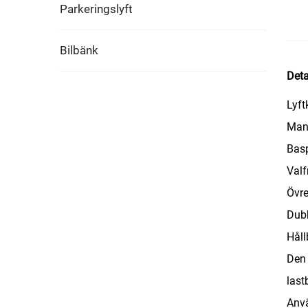
Parkeringslyft
Bilbänk
Deta
Lyft
Manu
Basp
Valf
Övre
Dubb
Håll
Den 
lastb
Anvä