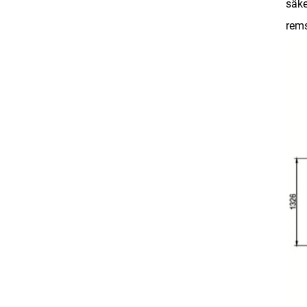
säke
rems