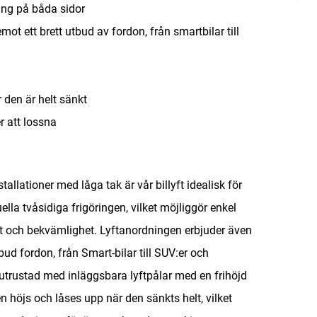
ring på båda sidor
 emot
ett brett utbud av fordon, från smartbilar till
 den är helt sänkt
r att
lossna
llationer med låga tak är vår billyft idealisk för
ella tvåsidiga frigöringen, vilket möjliggör enkel
tet och bekvämlighet. Lyftanordningen erbjuder även
tbud fordon, från Smart-bilar till SUV:er och
 är utrustad med inläggsbara lyftpålar med en frihöjd
höjs och låses upp när den sänkts helt, vilket