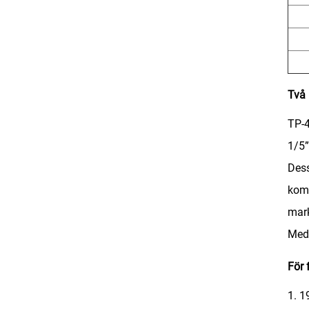
Två 
TP-4
1/5”
Dess
komp
mark
Med 
För 
1. 1