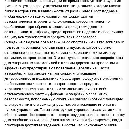
исключает аварийные ситуации во время эксплуатации. Один из
них — это цельная регулируемая лестница-замок, которую можно
гибко настраивать в зависимости от различных высот подъема,
чтобы надежно зафиксировать платформу; другой —
автоматическая вторичная блокировка, которая мгновенно
срабатывает при обрыве стального троса, немедленно
останавливая платформу, предотвращая ее падение и обеспечивая
защиту как транспортных средств, так и операторов.
Складные пандусы, совместимые со спортивными автомобилями:
подъемник оснащен складными пандусами, которые легко
складываются и хранятся при неиспользовании, минимизируя
занимаемое пространство. Эти пандусы специально разработаны
для спортивных автомобилей с низким дорожным просветом и
эффективно предотвращают появление царапин на шасси
автомобиля при заезде на платформу, что повышает
универсальность подъемника и расширяет сферу его применения
на большее количество типов транспортных средств.
Управление электромагнитным замком: Включает в себя
автоматическую систему фиксации защёлки в лестницах
безопасности, дополненную функцией разблокировки с помощью
электромагнитного замка, управляемой с помощью кнопки на
пульте управления. Такая конструкция упрощает эксплуатацию и
обеспечивает безопасность — оператору достаточно нажать кнопку
для разблокировки, а защёлка автоматически фиксируется, когда
платформа достигает заданной высоты, что исключает ошибки