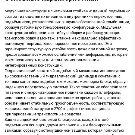
Модульная конструкция с четырьмя стойками: данный подъёмник
состоит из отдельных внешних и внутренних четырёхстоечных
подъёмников, установленных в научно обоснованной комбинации,
образуя устойчивую трёхуровневую конфигурацию. Модульная
конструкция обеспечивает гибкую сборку и разборку, упрощая
транспортировку и монтаж, а также максимально эффективно
использует вертикальное парковочное пространство. Это
гарантирует структурную устойчивость даже при полной нагрузке,
предотвращая возможное ослабление или деформацию, которые
могут возникнуть при длительном использовании
интегрированных конструкций.
Гидравлический канатный подъёмный механизм: используется
высококачественный гидравлический цилиндр в сочетании с
точным канатным подъёмным механизмом через блоки, образуя
надёжную передаточную систему. Такое сочетание обеспечивает
плавное и синхронизированное поднятие каждой платформы,
исключая наклон или заклинивание во время работы, а также
обеспечивает стабильную грузоподъёмность, соответствующую
максимальной нагрузке в 2700 кг, эффективно защищая
припаркованные транспортные средства.
Защита с двойной системой блокировки: каждый столб
подъемника оснащен двумя независимыми блокировочными
замками, образуя систему двойной защиты, которая полностью