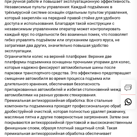
при ручной работе и повышает эксплуатационную эффективность.
Независимые пульты управления: Каждый подъёмник в
трёхъярусной системе оснащён отдельным пультом управления,
который закреплён на передней правой стойке для удобного
доступа и использования. Благодаря такой конструкции с
независимым управлением оператор может контролировать
каждый ярус по отдельности без взаимных помех, что позволяет
гибко управлять подъёмом или опусканием одного яруса, не
затрагивая два других, значительно повышая удобство
эксплуатации.
Ограничители колес на верхней платформе: Верхние две
платформы подъемника оснащены прочными упорами для колес,
которые надежно фиксируют автомобильные шины после
парковки транспортного средства. Это эффективно предотвращает
смещение автомобиля во время процесса подъема или
длительного хранения, обеспечивая безопасность
припаркованных автомобилей и избегая столкновений между
автомобилями на разных уровнях стекирования.
Премиальная антикоррозийная обработка: Все стальные
компоненты подъемника проходят профессиональную обработку
дробеструйной очисткой, которая полностью удаляет ржавчину,
масляные пятна и другие поверхностные загрязнения. Затем они
покрываются антикоррозийной грунтовкой и высококачественным
финишным слоем, образуя плотный защитный слой. Такая
премиальная антикоррозийная обработка обеспечивает