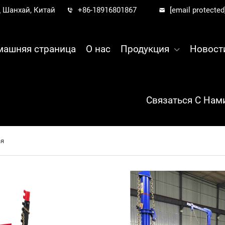
д Шанхай, Китай
+86-18916801867
[email protected
машняя страница
О нас
Продукция
Новост
Связаться С Нам
ья