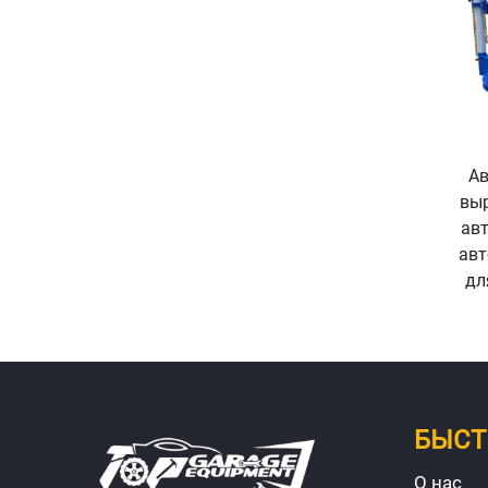
Ав
выр
ав
авт
дл
БЫСТ
О нас