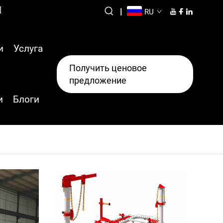
]
|
RU
и
Услуга
Получить ценовое
предложение
и
Блоги