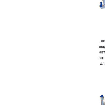
Ав
выр
ав
авт
дл