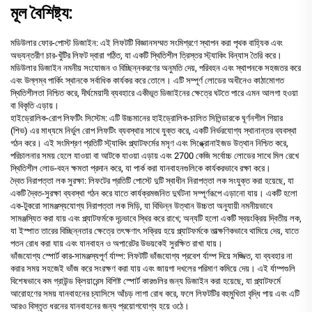
মূল বৈশিষ্ট্য:
মডিউলার ফোর-পোস্ট ডিজাইন: এই লিফটটি বিজ্ঞানসম্মত সংমিশ্রণে স্থাপন করা পৃথক বাহ্যিক এবং
অভ্যন্তরীণ চার-খুঁটির লিফট দ্বারা গঠিত, যা একটি স্থিতিশীল ত্রিস্তর স্ট্যাকিং বিন্যাস তৈরি করে।
মডিউলার ডিজাইন নমনীয় সংযোজন ও বিচ্ছিন্নকরণের অনুমতি দেয়, পরিবহন এবং স্থাপনকে সহজতর করে
এবং উল্লম্ব পার্কিং স্থানকে সর্বাধিক কার্যকর করে তোলে। এটি সম্পূর্ণ লোডের অধীনেও কাঠামোগত
স্থিতিশীলতা নিশ্চিত করে, দীর্ঘমেয়াদী ব্যবহারে একীভূত ডিজাইনের ক্ষেত্রে ঘটতে পারে এমন আলগা হওয়া
বা বিকৃতি এড়ায়।
হাইড্রোলিক-রোপ লিফটিং সিস্টেম: এটি উচ্চমানের হাইড্রোলিক-চালিত সিলিন্ডারকে ঘূর্ণনশীল গিয়ার
(শিভ) এর মাধ্যমে নির্ভুল রোপ লিফটিং ব্যবস্থার সাথে যুক্ত করে, একটি নির্ভরযোগ্য স্থানান্তর ব্যবস্থা
গঠন করে। এই সংমিশ্রণ প্রতিটি স্ট্যাকিং প্ল্যাটফর্মের মসৃণ এবং সিঙ্ক্রোনাইজড উত্থান নিশ্চিত করে,
পরিচালনার সময় হেলে যাওয়া বা আটকে যাওয়া এড়ায় এবং 2700 কেজি সর্বোচ্চ লোডের সাথে মিল রেখে
স্থিতিশীল লোড-বহন ক্ষমতা প্রদান করে, যা পার্ক করা যানবাহনগুলিকে কার্যকরভাবে রক্ষা করে।
দ্বৈত নিরাপত্তা লক সুরক্ষা: লিফটের প্রতিটি পোস্টে দুটি স্বাধীন নিরাপত্তা লক সংযুক্ত করা হয়েছে, যা
একটি দ্বৈত-সুরক্ষা ব্যবস্থা গঠন করে যাতে কার্যক্রমজনিত দুর্ঘটনা সম্পূর্ণরূপে এড়ানো যায়। একটি হলো
এক-টুকরো সামঞ্জস্যযোগ্য নিরাপত্তা লক সিড়ি, যা বিভিন্ন উত্থান উচ্চতা অনুযায়ী নমনীয়ভাবে
সামঞ্জস্যিত করা যায় এবং প্ল্যাটফর্মকে দৃঢ়ভাবে স্থির করে রাখে; অন্যটি হলো একটি স্বয়ংক্রিয় দ্বিতীয় লক,
যা ইস্পাত তারের বিচ্ছিন্নতার ক্ষেত্রে তৎক্ষণাৎ সক্রিয় হয়ে প্ল্যাটফর্মকে তাত্ক্ষণিকভাবে থামিয়ে দেয়, যাতে
পতন রোধ করা যায় এবং যানবাহন ও অপারেটর উভয়কেই সুরক্ষিত রাখা যায়।
ভাঁজযোগ্য স্পোর্ট কার-সামঞ্জস্যপূর্ণ র্যাম্প: লিফটটি ভাঁজযোগ্য প্রবেশ র্যাম্প দিয়ে সজ্জিত, যা ব্যবহার না
করার সময় সহজেই ভাঁজ করে সংরক্ষণ করা যায় এবং জায়গা দখলের পরিমাণ কমিয়ে দেয়। এই র্যাম্পগুলি
বিশেষভাবে কম গ্রাউন্ড ক্লিয়ারেন্স বিশিষ্ট স্পোর্ট কারগুলির জন্য ডিজাইন করা হয়েছে, যা প্ল্যাটফর্মে
আরোহণের সময় যানবাহনের চ্যাসিসে আঁচড় লাগা রোধ করে, ফলে লিফটটির বহুমুখিতা বৃদ্ধি পায় এবং এটি
আরও বিস্তৃত ধরনের যানবাহনের জন্য প্রয়োগযোগ্য হয়ে ওঠে।