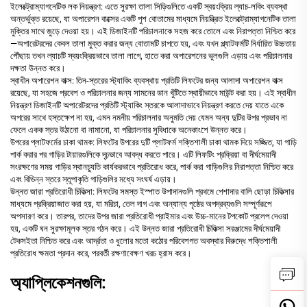
ইলেক্ট্রোম্যাগনেটিক লক নিয়ন্ত্রণ: এতে সুরক্ষা তালা সিড়িগুলিতে একটি স্বয়ংক্রিয় ল্যাচ-লকিং ব্যবস্থা
অন্তর্ভুক্ত রয়েছে, যা অপারেশন বাক্সের একটি পুশ বোতামের মাধ্যমে নিয়ন্ত্রিত ইলেক্ট্রোম্যাগনেটিক তালা
মুক্তির সাথে জুড়ে দেওয়া হয়। এই ডিজাইনটি পরিচালনাকে সহজ করে তোলে এবং নিরাপত্তা নিশ্চিত করে
—অপারেটরদের কেবল তালা মুক্ত করার জন্য বোতামটি চাপতে হয়, এবং যখন প্ল্যাটফর্মটি নির্ধারিত উচ্চতায়
পৌঁছায় তখন ল্যাচটি স্বয়ংক্রিয়ভাবে তালা লাগে, হাতে করা অপারেশনের ভুলগুলি এড়ায় এবং পরিচালনার
দক্ষতা উন্নত করে।
স্বাধীন অপারেশন বাক্স: তিন-স্তরের স্ট্যাকিং ব্যবস্থায় প্রতিটি লিফটের জন্য আলাদা অপারেশন বাক্স
রয়েছে, যা সহজে প্রবেশ ও পরিচালনার জন্য সামনের ডান খুঁটিতে স্থায়ীভাবে মাউন্ট করা হয়। এই স্বাধীন
নিয়ন্ত্রণ ডিজাইনটি অপারেটরদের প্রতিটি স্ট্যাকিং স্তরকে আলাদাভাবে নিয়ন্ত্রণ করতে দেয় যাতে একে
অপরের সাথে হস্তক্ষেপ না হয়, এমন নমনীয় পরিচালনার অনুমতি দেয় যেমন অন্য দুটির উপর প্রভাব না
ফেলে একক স্তর উঠানো বা নামানো, যা পরিচালনার সুবিধাকে অনেকাংশে উন্নত করে।
উপরের প্লাটফর্মের চাকা থামক: লিফটের উপরের দুটি প্লাটফর্ম শক্তিশালী চাকা থামক দিয়ে সজ্জিত, যা গাড়ি
পার্ক করার পর গাড়ির টায়ারগুলিকে দৃঢ়ভাবে আবদ্ধ করতে পারে। এটি লিফটিং প্রক্রিয়া বা দীর্ঘমেয়াদী
সংরক্ষণের সময় গাড়ির স্থানচ্যুতি কার্যকরভাবে প্রতিরোধ করে, পার্ক করা গাড়িগুলির নিরাপত্তা নিশ্চিত করে
এবং বিভিন্ন স্তরে স্তূপাকৃতি গাড়িগুলির মধ্যে সংঘর্ষ এড়ায়।
উন্নত জারা প্রতিরোধী চিকিত্সা: লিফটের সমস্ত ইস্পাত উপাদানগুলি প্রথমে পেশাদার বালি ছোড়া চিকিত্সার
মাধ্যমে প্রক্রিয়াজাত করা হয়, যা মরিচা, তেল দাগ এবং অন্যান্য পৃষ্ঠের অপদ্রব্যগুলি সম্পূর্ণরূপে
অপসারণ করে। তারপর, তাদের উপর জারা প্রতিরোধী প্রাইমার এবং উচ্চ-মানের টপকোট প্রলেপ দেওয়া
হয়, একটি ঘন সুরক্ষামূলক স্তর গঠন করে। এই উন্নত জারা প্রতিরোধী চিকিত্সা সরঞ্জামের দীর্ঘমেয়াদী
টেকসইতা নিশ্চিত করে এবং আর্দ্রতা ও ধুলোর মতো কঠোর পরিবেশগত অবস্থার বিরুদ্ধে শক্তিশালী
প্রতিরোধ ক্ষমতা প্রদান করে, পরবর্তী রক্ষণাবেক্ষণ খরচ হ্রাস করে।
অ্যাপ্লিকেশনগুলি: