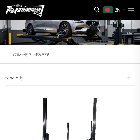
BN
>
হোম>
পণ্য
পার্কিং লিফট
সমস্ত পণ্য