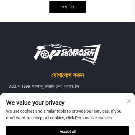
জমা দিন
যোগাযোগ করুন
Add: নং 1899, জিউপানলু, জিয়াডিং জেলা, শাংহাই, চীন
টেল:
+86-18916801867
We value your privacy
ই-মেইল:
[email protected]
We use cookies and similar tools to provide our services. If you
বিক্রয় ইমেইল:
[email protected]
don't want to accept all cookies, click Personalize cookies.
Accept all
কপিরাইট © 2026 শাংহাই ফ্যানবাও অটোমোবাইল মেইনটেন্যান্স ইকুইপমেন্ট কোং, লিমিটেড।