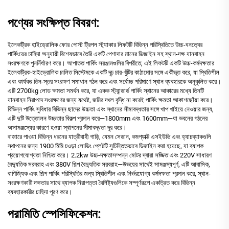
পণ্যের সংক্ষিপ্ত বিবরণ:
ইলেকট্রিক হাইড্রোলিক ফোর পোস্ট ট্রিপল স্ট্যাকার লিফটটি বিভিন্ন পরিস্থিতিতে উচ্চ-ঘনত্বের
পার্কিংয়ের চাহিদা অনুযায়ী বিশেষভাবে তৈরি একটি পেশাদার মানের ডিজাইন সহ স্থান-দক্ষ যানবাহন
সংরক্ষণকে পুনর্নির্ধারণ করে। আপাতত পার্কিং সরঞ্জামগুলির বিপরীতে, এই লিফটটি একটি উচ্চ-কর্মদক্ষতার
ইলেকট্রিক-হাইড্রোলিক চালিত সিস্টেমকে একটি দৃঢ় চার-খুঁটির কাঠামোর সঙ্গে একীভূত করে, যা স্থিতিশীল
এবং কার্যকর তিন-স্তর সংরক্ষণ সমাধান গঠন করে এবং সর্বোচ্চ পরিমাণে স্থান ব্যবহারকে অনুকূলিত করে।
এটি 2700kg লোড ক্ষমতা সমর্থন করে, যা একক স্ট্যান্ডার্ড পার্কিং স্থানের আকারের মধ্যে তিনটি
যানবাহন নিরাপদে সংরক্ষণের জন্য যথেষ্ট, জমির দখল বৃদ্ধি না করেই পার্কিং ক্ষমতা আকাশছোঁয়া করে।
বিভিন্ন পার্কিং সুবিধার বিভিন্ন ছাদের উচ্চতা এবং স্থানের সীমাবদ্ধতার সঙ্গে খাপ খাইয়ে নেওয়ার জন্য,
এটি দুটি উত্তোলন উচ্চতার বিকল্প প্রদান করে—1800mm এবং 1600mm—যা ভবনের গঠনের
অসামঞ্জস্যের কারণে হওয়া স্থাপনের সীমাবদ্ধতা দূর করে।
বাজারে পাওয়া বিভিন্ন ধরনের যাত্রীবাহী গাড়ি, যেমন সেডান, কমপ্যাক্ট এসইউভি এবং হ্যাচব্যাকগুলি
স্থাপনের জন্য 1900 মিমি চওড়া লোডিং প্লেটটি সুচিন্তিতভাবে ডিজাইন করা হয়েছে, যা ব্যাপক
প্রয়োগযোগ্যতা নিশ্চিত করে। 2.2kw উচ্চ-দক্ষতাসম্পন্ন মোটর দ্বারা সজ্জিত এবং 220V সাধারণ
বৈদ্যুতিক সরবরাহ এবং 380V শিল্প বৈদ্যুতিক সরবরাহ—উভয়ের সাথেই সামঞ্জস্যপূর্ণ, এটি আবাসিক,
বাণিজ্যিক এবং শিল্প পার্কিং পরিস্থিতির জন্য স্থিতিশীল এবং নির্ভরযোগ্য কর্মদক্ষতা প্রদান করে, স্থান-
সংরক্ষণকারী দক্ষতার সাথে ব্যাপক নিরাপত্তা বৈশিষ্ট্যগুলিকে সম্পূর্ণরূপে একত্রিত করে বিভিন্ন
ব্যবহারকারীর চাহিদা পূরণ করে।
পরামিতি স্পেসিফিকেশন: