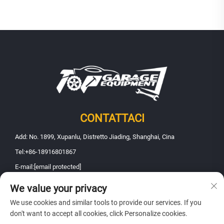
CONTATTACI
Add: No. 1899, Xupanlu, Distretto Jiading, Shanghai, Cina
Tel:
+86-18916801867
E-mail:
[email protected]
We value your privacy
Diritti d'autore © 2025 Shanghai Fanbao Automobile Maintenance
We use cookies and similar tools to provide our services. If you
Equipment Co., Ltd.. Tutti i diritti riservati -
Informativa sulla privacy
don't want to accept all cookies, click Personalize cookies.