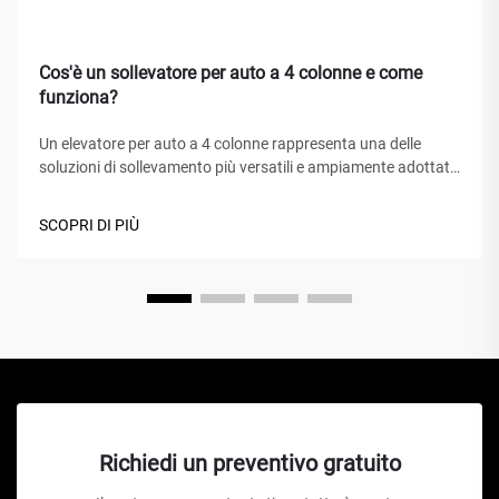
Cos'è un sollevatore per auto a 4 colonne e come
funziona?
Un elevatore per auto a 4 colonne rappresenta una delle
soluzioni di sollevamento più versatili e ampiamente adottate
nei centri di assistenza automobilistica, nei garage domestici
e nelle officine commerciali in tutto il mondo. A differenza dei
SCOPRI DI PIÙ
tradizionali cric idraulici o degli elevatori a forbice, questo
capolavoro meccanico...
Richiedi un preventivo gratuito