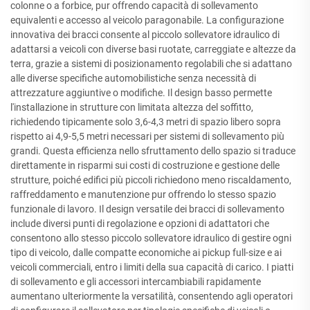
colonne o a forbice, pur offrendo capacità di sollevamento
equivalenti e accesso al veicolo paragonabile. La configurazione
innovativa dei bracci consente al piccolo sollevatore idraulico di
adattarsi a veicoli con diverse basi ruotate, carreggiate e altezze da
terra, grazie a sistemi di posizionamento regolabili che si adattano
alle diverse specifiche automobilistiche senza necessità di
attrezzature aggiuntive o modifiche. Il design basso permette
l'installazione in strutture con limitata altezza del soffitto,
richiedendo tipicamente solo 3,6-4,3 metri di spazio libero sopra
rispetto ai 4,9-5,5 metri necessari per sistemi di sollevamento più
grandi. Questa efficienza nello sfruttamento dello spazio si traduce
direttamente in risparmi sui costi di costruzione e gestione delle
strutture, poiché edifici più piccoli richiedono meno riscaldamento,
raffreddamento e manutenzione pur offrendo lo stesso spazio
funzionale di lavoro. Il design versatile dei bracci di sollevamento
include diversi punti di regolazione e opzioni di adattatori che
consentono allo stesso piccolo sollevatore idraulico di gestire ogni
tipo di veicolo, dalle compatte economiche ai pickup full-size e ai
veicoli commerciali, entro i limiti della sua capacità di carico. I piatti
di sollevamento e gli accessori intercambiabili rapidamente
aumentano ulteriormente la versatilità, consentendo agli operatori