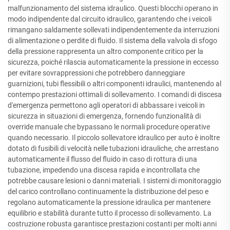
malfunzionamento del sistema idraulico. Questi blocchi operano in
modo indipendente dal circuito idraulico, garantendo che i veicoli
rimangano saldamente sollevati indipendentemente da interruzioni
di alimentazione o perdite di fluido. Il sistema della valvola di sfogo
della pressione rappresenta un altro componente critico per la
sicurezza, poiché rilascia automaticamente la pressione in eccesso
per evitare sovrappressioni che potrebbero danneggiare
guarnizioni, tubi flessibili o altri componenti idraulici, mantenendo al
contempo prestazioni ottimali di sollevamento. I comandi di discesa
d'emergenza permettono agli operatori di abbassare i veicoli in
sicurezza in situazioni di emergenza, fornendo funzionalità di
override manuale che bypassano le normali procedure operative
quando necessario. Il piccolo sollevatore idraulico per auto è inoltre
dotato di fusibili di velocità nelle tubazioni idrauliche, che arrestano
automaticamente il flusso del fluido in caso di rottura di una
tubazione, impedendo una discesa rapida e incontrollata che
potrebbe causare lesioni o danni materiali. I sistemi di monitoraggio
del carico controllano continuamente la distribuzione del peso e
regolano automaticamente la pressione idraulica per mantenere
equilibrio e stabilità durante tutto il processo di sollevamento. La
costruzione robusta garantisce prestazioni costanti per molti anni