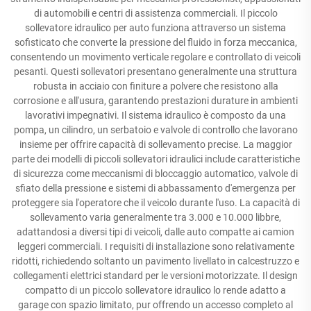
di automobili e centri di assistenza commerciali. Il piccolo
sollevatore idraulico per auto funziona attraverso un sistema
sofisticato che converte la pressione del fluido in forza meccanica,
consentendo un movimento verticale regolare e controllato di veicoli
pesanti. Questi sollevatori presentano generalmente una struttura
robusta in acciaio con finiture a polvere che resistono alla
corrosione e all'usura, garantendo prestazioni durature in ambienti
lavorativi impegnativi. Il sistema idraulico è composto da una
pompa, un cilindro, un serbatoio e valvole di controllo che lavorano
insieme per offrire capacità di sollevamento precise. La maggior
parte dei modelli di piccoli sollevatori idraulici include caratteristiche
di sicurezza come meccanismi di bloccaggio automatico, valvole di
sfiato della pressione e sistemi di abbassamento d'emergenza per
proteggere sia l'operatore che il veicolo durante l'uso. La capacità di
sollevamento varia generalmente tra 3.000 e 10.000 libbre,
adattandosi a diversi tipi di veicoli, dalle auto compatte ai camion
leggeri commerciali. I requisiti di installazione sono relativamente
ridotti, richiedendo soltanto un pavimento livellato in calcestruzzo e
collegamenti elettrici standard per le versioni motorizzate. Il design
compatto di un piccolo sollevatore idraulico lo rende adatto a
garage con spazio limitato, pur offrendo un accesso completo al