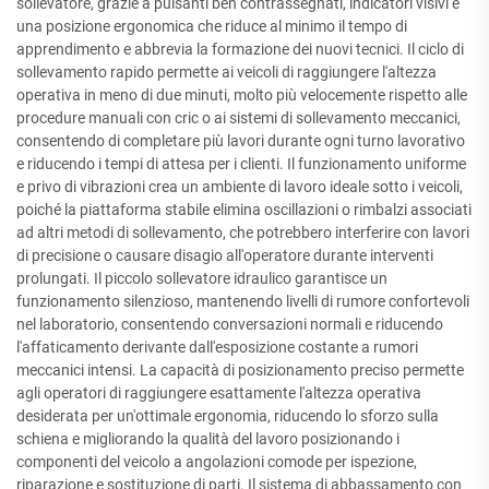
sollevatore, grazie a pulsanti ben contrassegnati, indicatori visivi e
una posizione ergonomica che riduce al minimo il tempo di
apprendimento e abbrevia la formazione dei nuovi tecnici. Il ciclo di
sollevamento rapido permette ai veicoli di raggiungere l'altezza
operativa in meno di due minuti, molto più velocemente rispetto alle
procedure manuali con cric o ai sistemi di sollevamento meccanici,
consentendo di completare più lavori durante ogni turno lavorativo
e riducendo i tempi di attesa per i clienti. Il funzionamento uniforme
e privo di vibrazioni crea un ambiente di lavoro ideale sotto i veicoli,
poiché la piattaforma stabile elimina oscillazioni o rimbalzi associati
ad altri metodi di sollevamento, che potrebbero interferire con lavori
di precisione o causare disagio all'operatore durante interventi
prolungati. Il piccolo sollevatore idraulico garantisce un
funzionamento silenzioso, mantenendo livelli di rumore confortevoli
nel laboratorio, consentendo conversazioni normali e riducendo
l'affaticamento derivante dall'esposizione costante a rumori
meccanici intensi. La capacità di posizionamento preciso permette
agli operatori di raggiungere esattamente l'altezza operativa
desiderata per un'ottimale ergonomia, riducendo lo sforzo sulla
schiena e migliorando la qualità del lavoro posizionando i
componenti del veicolo a angolazioni comode per ispezione,
riparazione e sostituzione di parti. Il sistema di abbassamento con