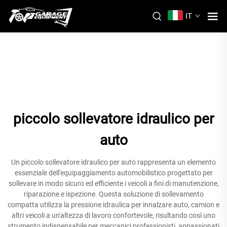
IT
piccolo sollevatore idraulico per
auto
Un piccolo sollevatore idraulico per auto rappresenta un elemento
essenziale dell'equipaggiamento automobilistico progettato per
sollevare in modo sicuro ed efficiente i veicoli a fini di manutenzione,
riparazione e ispezione. Questa soluzione di sollevamento
compatta utilizza la pressione idraulica per innalzare auto, camion e
altri veicoli a un'altezza di lavoro confortevole, risultando così uno
strumento indispensabile per meccanici professionisti, appassionati