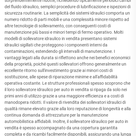
sorprendentemente ridotte, richiedendo tipicamente periodici cambi
del fluido idraulico, semplici procedure di lubrificazione e ispezioni di
sicurezza routinarie. La semplicità dei sistemi idraulici comporta un
numero ridotto di parti mobili e una complessità minore rispetto ad
altre tecnologie di sollevamento, con conseguenti costi di
manutenzione più bassi e minori tempi di fermo operativo. Molti
modelli di sollevatore idraulico in vendita presentano sistemi
idraulici sigillati che proteggono i componenti interni da
contaminazioni, estendendo gli intervalli di manutenzione. I
vantaggi legati alla durata si riflettono anche nei benefici economici
della proprietà, poiché questi sollevatori offrono generalmente un
eccellente ritorno sull'investimento grazie ai minori costi di
sostituzione, alle spese di riparazione minime e all'affidabilità
operativa costante. Le strutture professionali spesso scoprono che
il loro sollevatore idraulico per auto in vendita si ripaga da solo nei
primi anni di utilizzo grazie a una maggiore efficienza e a costi di
manodopera ridotti. Il valore di rivendita dei sollevatori idraulici di
qualità rimane elevato grazie alla loro reputazione di longevità e alla
continua domanda di attrezzature per la manutenzione
automobilistica affidabili. Inoltre, il sollevatore idraulico per auto in
vendita è spesso accompagnato da una copertura garantita
completa e da ricambi facilmente disponibili, assicurando una lunga