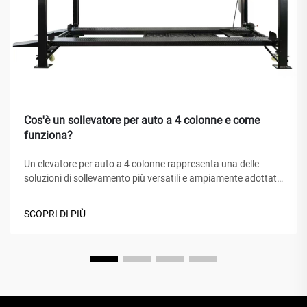
Cos'è un sollevatore per auto a 4 colonne e come
funziona?
Un elevatore per auto a 4 colonne rappresenta una delle
soluzioni di sollevamento più versatili e ampiamente adottate
nei centri di assistenza automobilistica, nei garage domestici
e nelle officine commerciali in tutto il mondo. A differenza dei
SCOPRI DI PIÙ
tradizionali cric idraulici o degli elevatori a forbice, questo
capolavoro meccanico...