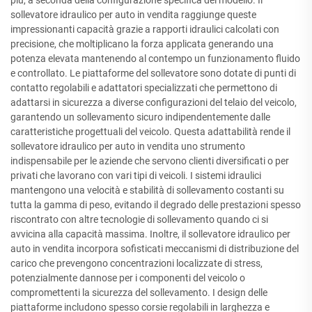
più, a seconda della configurazione specifica del modello. Il
sollevatore idraulico per auto in vendita raggiunge queste
impressionanti capacità grazie a rapporti idraulici calcolati con
precisione, che moltiplicano la forza applicata generando una
potenza elevata mantenendo al contempo un funzionamento fluido
e controllato. Le piattaforme del sollevatore sono dotate di punti di
contatto regolabili e adattatori specializzati che permettono di
adattarsi in sicurezza a diverse configurazioni del telaio del veicolo,
garantendo un sollevamento sicuro indipendentemente dalle
caratteristiche progettuali del veicolo. Questa adattabilità rende il
sollevatore idraulico per auto in vendita uno strumento
indispensabile per le aziende che servono clienti diversificati o per
privati che lavorano con vari tipi di veicoli. I sistemi idraulici
mantengono una velocità e stabilità di sollevamento costanti su
tutta la gamma di peso, evitando il degrado delle prestazioni spesso
riscontrato con altre tecnologie di sollevamento quando ci si
avvicina alla capacità massima. Inoltre, il sollevatore idraulico per
auto in vendita incorpora sofisticati meccanismi di distribuzione del
carico che prevengono concentrazioni localizzate di stress,
potenzialmente dannose per i componenti del veicolo o
compromettenti la sicurezza del sollevamento. I design delle
piattaforme includono spesso corsie regolabili in larghezza e