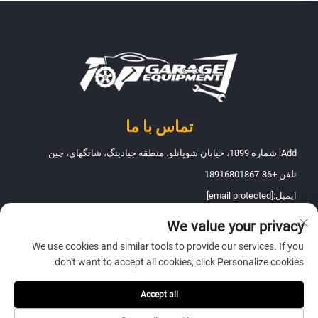
تماس با ما
Add: شماره 1899، خیابان شوپانلو، منطقه جیادینگ، شانگهای، چین
تلفن:
+86-18916801867
ایمیل:
[email protected]
We value your privacy
حق تألیف © 2025 شرکت تجهیزات نگهداری خودروی فانبائو شانگهای. تمامی
We use cookies and similar tools to provide our services. If you
حقوق محفوظ است -
سیاست حریم خصوصی
don't want to accept all cookies, click Personalize cookies.
Accept all