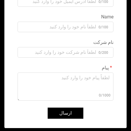
0/100
Name
0/100
نام شرکت
0/200
پیام
0/1000
ارسال