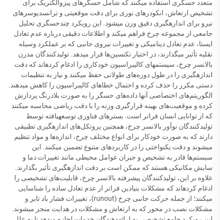
متعدد حسگری استفاده میکنند که شامل حسگرهای پیزوالکتریک برای
تشخیص ارتعاش، انکودرهای نوری برای دقت موقعیتی و ترانسدیوسرهای
نیرو برای اندازهگیری دقیق وزن میشود. این رویکرد چندحسگری تحلیل
جامعی از مجموعه چرخ فراهم میکند و اطلاعات دقیقی درباره عدم تعادل
ایستا، عدم تعادل دینامیکی و تغییرات نیروی جانبی که بر عملکرد وسیله
نقلیه تأثیر میگذارند، در اختیار تکنسین‌ها قرار میدهد. تولیدکنندگان مدرن
بالانسر چرخ، سیستمهای کالیبراسیون خودکاری را ادغام کردهاند که دقت
اندازهگیری را در طول دوره‌های طولانی حفظ میکنند و نیاز به تنظیمات
دستی مکرر را حذف کرده و احتمال خطاهای کالیبراسیون را کاهش میدهند.
الگوریتم‌های اختصاصی آنها داده‌های حسگر را به صورت بلادرنگ پردازش
کرده و موقعیت‌های بهینه قرارگیری وزنه را با دقت ریاضی محاسبه میکنند
که از توانایی انسان فراتر است. بسترهای فناوری توسعهیافته توسط
تولیدکنندگان نوآور بالانسر چرخ، همچنین پروتکل‌های اندازهگیری تطبیقی
دارند که به صورت خودکار برای انواع مختلف چرخ، اندازه‌ها و مواد تنظیم
میشوند و دقت یکنواختی را در کاربردهای متنوع تضمین میکنند. این
سیستم‌ها قادر به تشخیص و جبران عوامل محیطی مانند تغییرات دما و
سایش مکانیکی هستند که ممکن است بر دقت اندازهگیری تأثیر بگذارند.
علاوه بر این، تولیدکنندگان پیشرفته بالانسر چرخ، قابلیت‌های تشخیصی را
ادغام کردهاند که مشکلات بنیادین فراتر از عدم تعادل ساده را شناسایی
میکنند؛ از جمله حرکت جانبی چرخ (runout)، تغییرات فشار باد تایر و
مشکلات نصب در محور که به ارتعاش و مشکلات در هدایت منجر میشوند.
این رویکرد جامع تشخیصی به ارائهدهندگان خدمات اجازه میدهد تا به علل