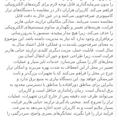
را بدون سرمایه‌گذاری قابل توجه لازم برای گزینه‌های الکترونیکی
فراهم می‌کند. کاربران هزاران دلار در مقایسه با دستگاه‌های تراز
کامپیوتری صرفه‌جویی می‌کنند و در عین حال به دقت قابل
مقایسه دست می‌یابند. سادگی مکانیکی ترازبند حبابی هاربر
فرایت، هزینه‌های تعمیر و نگهداری مداوم سیستم‌های الکترونیکی
را حذف می‌کند، زیرا هیچ مدار پیچیده، سنسور یا به‌روزرسانی
نرم‌افزاری وجود ندارد که نیاز به مدیریت داشته باشد. این موضوع
به معنای صرفه‌جویی بلندمدت و عملکرد قابل اعتماد سال به
سال است. قابلیت حمل، مزیت دیگری کلیدی ترازبند حبابی هاربر
فرایت است، زیرا طراحی جمع و جور آن انتقال آسان بین
محل‌های کار را ممکن می‌سازد. خدمات تایر سیار و عملیات
تعمیر در محل از این انعطاف به شدت بهره می‌برند و امکان تراز
چرخ در محل را فراهم می‌کنند که با تجهیزات بزرگ‌تر و ثابت
غیرممکن خواهد بود. این دستگاه نیازی به منبع برق ندارد و
بنابراین برای مناطق دورافتاده یا مناطق با دسترسی محدود به
برق ایده‌آل است. زمان راه‌اندازی حداقل است و کاربران
می‌توانند ظرف چند دقیقه پس از خارج کردن تجهیزات، عملیات
تراز را شروع کنند. منحنی یادگیری ترازبند حبابی هاربر فرایت
بسیار ملایم است و به کاربران جدید اجازه می‌دهد به سرعت
فرآیند تراز را فرا بگیرند. نشانگرهای بصری واضح، سردرگمی را