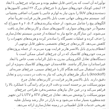
نوآورانه آن است که به‌راحتی قابل تنظیم بوده و می‌تواند چرخ‌هایی با ابعاد
۱۳ اینچی کوچک خودروهای سواری تا چرخ‌های بزرگ ۲۲ اینچی کامیون‌ها و
دسته‌بندی‌های SUV را بدون نیاز به لوازم جانبی یا تغییرات اضافی پشتیبانی
کند. سیستم مخروطی جهانی نصب بابل بالانسر هاربر فرایت تقریباً تمام
الگوهای پیچ را شامل می‌شود، از جمله پیکربندی‌های ۴، ۵، ۶ و ۸ سوراخ که
معمولاً در خودروهای سواری، کامیون‌های سبک و کاربردهای تجاری یافت
می‌شوند. این سازگاری جامع نیاز به استفاده از چندین سیستم تعادل‌سازی
را حذف کرده و عملیات تعمیرگاه را ساده‌تر کرده و هزینه‌های تجهیزات را
کاهش می‌دهد. کاربردهای چرخ‌های تخصصی به‌طور قابل توجهی از
انعطاف‌پذیری بابل بالانسر هاربر فرایت بهره می‌برند، از جمله پروژه‌های
مرمت خودروهای کلاسیک که در آن چرخ‌های اصلی ممکن است با
دستگاه‌های تعادل الکترونیکی مدرن به دلیل الزامات نصب خاص یا ابعاد
غیراستاندارد سازگار نباشند. علاقه‌مندان خودروهای کلاسیک به‌ویژه از این
قابلیت استقبال می‌کنند هنگام کار با چرخ‌های سیمی، چرخ‌های ضربه‌ای
(knockoff) یا دیگر طرح‌های تاریخی که نیاز به دقت در دست زدن و تعادل
دقیق دارند. بابل بالانسر هاربر فرایت در کاربردهای تعادل چرخ
موتورسیکلت نیز برجسته است و دقت لازم برای رانندگی با عملکرد بالا را
فراهم می‌کند و در عین حال نیازهای منحصربه‌فرد طراحی چرخ‌های
موتورسیکلت را پوشش می‌دهد. تعادل چرخ‌های ATV و UTV با این تجهیز
چندمنظوره بسیار ساده می‌شود و به بازار در حال رشد وسایل نقلیه
تفریحی خدمات قابل اطمینانی در زمینه تعادل‌سازی ارائه می‌دهد.