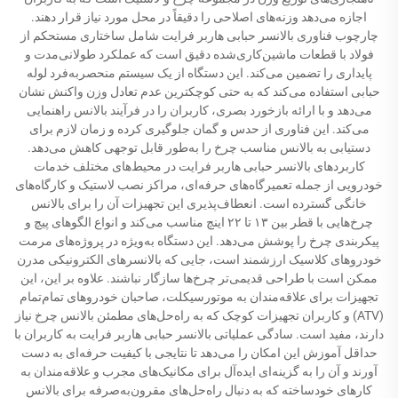
اجازه می‌دهد وزنه‌های اصلاحی را دقیقاً در محل مورد نیاز قرار دهند.
چارچوب فناوری بالانسر حبابی هاربر فرایت شامل ساختاری مستحکم از
فولاد با قطعات ماشین‌کاری‌شده دقیق است که عملکرد طولانی‌مدت و
پایداری را تضمین می‌کند. این دستگاه از یک سیستم منحصربه‌فرد لوله
حبابی استفاده می‌کند که به حتی کوچکترین عدم تعادل وزن واکنش نشان
می‌دهد و با ارائه بازخورد بصری، کاربران را در فرآیند بالانس راهنمایی
می‌کند. این فناوری از حدس و گمان جلوگیری کرده و زمان لازم برای
دستیابی به بالانس مناسب چرخ را به‌طور قابل توجهی کاهش می‌دهد.
کاربردهای بالانسر حبابی هاربر فرایت در محیط‌های مختلف خدمات
خودرویی از جمله تعمیرگاه‌های حرفه‌ای، مراکز نصب لاستیک و کارگاه‌های
خانگی گسترده است. انعطاف‌پذیری این تجهیزات آن را برای بالانس
چرخ‌هایی با قطر بین ۱۳ تا ۲۲ اینچ مناسب می‌کند و انواع الگوهای پیچ و
پیکربندی چرخ را پوشش می‌دهد. این دستگاه به‌ویژه در پروژه‌های مرمت
خودروهای کلاسیک ارزشمند است، جایی که بالانسرهای الکترونیکی مدرن
ممکن است با طراحی قدیمی‌تر چرخ‌ها سازگار نباشند. علاوه بر این، این
تجهیزات برای علاقه‌مندان به موتورسیکلت، صاحبان خودروهای تمام‌تمام
(ATV) و کاربران تجهیزات کوچک که به راه‌حل‌های مطمئن بالانس چرخ نیاز
دارند، مفید است. سادگی عملیاتی بالانسر حبابی هاربر فرایت به کاربران با
حداقل آموزش این امکان را می‌دهد تا نتایجی با کیفیت حرفه‌ای به دست
آورند و آن را به گزینه‌ای ایده‌آل برای مکانیک‌های مجرب و علاقه‌مندان به
کارهای خودساخته که به دنبال راه‌حل‌های مقرون‌به‌صرفه برای بالانس