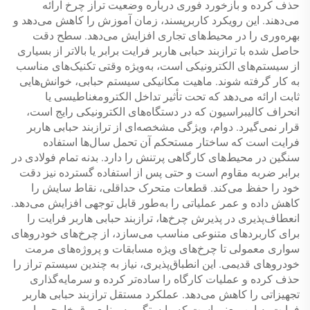
حذف کرده و بازخورد فوری درباره وضعیت تراز چرخ ارائه
می‌دهند. این رویکرد کاربرپسند، زمان آموزش را کاهش می‌دهد و
بهره‌وری را در محیط‌های تجاری افزایش می‌دهد. سطح دقت
حاصل شده با ترازبند حبابی هاربر فرایت برابر یا بالاتر از بسیاری
از سیستم‌های الکترونیکی است، به‌ویژه وقتی تکنیک‌های مناسب
به کار گرفته شوند. ماهیت مکانیکی سیستم حبابی، خوانش‌هایی
ثابت ارائه می‌دهد که تحت تأثیر تداخل الکترومغناطیسی یا
انحراف کالیبراسیون که در دستگاه‌های الکترونیکی رایج است،
قرار نمی‌گیرد. دوام، ویژگی مشخصه‌ای از ترازبند حبابی هاربر
فرایت است که ساختار مستحکم آن تحمل سال‌ها استفاده
سنگین در محیط‌های کارگاهی پرتنش را دارد. بدنه تمام فولادی در
برابر ضربه مقاوم است و حتی پس از استفاده گسترده نیز دقت
خود را حفظ می‌کند. قطعات متحرک حداقلی، نقاط سایش را
کاهش داده و عمر عملیاتی را به‌طور قابل توجهی افزایش می‌دهد.
انعطاف‌پذیری در پذیرش چرخ‌ها، ترازبند حبابی هاربر فرایت را
برای کاربردهای متنوعی مناسب می‌سازد، از چرخ‌های خودروهای
سواری معمولی تا چرخ‌های ویژه مسابقات و پروژه‌های مرمت
خودروهای قدیمی. این انطباق‌پذیری، نیاز به چندین سیستم تراز را
حذف کرده و عملیات کارگاه را ساده‌تر کرده و سرمایه‌گذاری
تجهیزاتی را کاهش می‌دهد. عملکرد مستقل ترازبند حبابی هاربر
فرایت به این معنی است که وابستگی به منابع برق خارجی یا