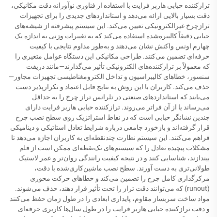
ترازکننده حبابی هاربر فرایت با استفاده از فناوری نوآورانه دقت مکانیکی،
دقت بسیار بالایی ارائه می‌دهد و استانداردهای جدیدی را برای تجهیزات
ترازچرخ غیرالکترونیکی تعیین می‌کند. این سیستم پیشرفته از شیشه‌های
حبابی دقیقاً کالیبره‌شده استفاده می‌کند که به تغییرات وزنی به اندازه یک
چهارم اونس واکنش نشان می‌دهند و به‌طور مداوم نتایجی با کیفیت
حرفه‌ای تضمین می‌کنند. طراحی مکانیکی این دستگاه عوامل متغیری را
که معمولاً بر ترازکننده‌های الکترونیکی تأثیر می‌گذارند—مانند دریفت
سنسور، خطاهای کالیبراسیون و تداخل الکترومغناطیسی تجهیزات مجاور—
حذف می‌کند. کاربران با این روش به نتایج قابل اعتماد و تکرارپذیر دست
می‌یابند که استانداردهای صنعتی در تلرانس تراز چرخ را به حداقل
می‌رساند یا از آن فراتر می‌روند. ترازکننده حبابی هاربر فرایت دارای
چندین نشانگر حبابی است که در نقاط استراتژیک روی سطح نصب چرخ
قرار گرفته‌اند و بازخورد جامعی درباره شرایط تعادل استاتیکی و دینامیکی
فراهم می‌کنند. این سیستم نظارت چندنقطه‌ای به کاربران اجازه می‌دهد تا
مشکلات پیچیده تعادل را که سیستم‌های تک‌نقطه‌ای ممکن است از قلم
بیندازند، شناسایی کنند و در نتیجه کیفیت رانندگی روان‌تر و عمر لاستیک
طولانی‌تری به دست آورند. سطح نصب ماشین‌کاری‌شده با دقت،
مرکز‌گذاری کامل چرخ را تضمین می‌کند و خطاهای حرکت محوری
(runout) که می‌توانند دقت تراز را تحت تأثیر قرار دهند، حذف می‌شوند.
مواد ساخت سربساز مقاوم، پایداری ابعادی را در طول زمان حفظ می‌کنند
و دقت ترازکننده حبابی هاربر فرایت را در طول سال‌ها کاربری حرفه‌ای