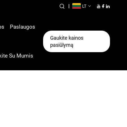
|
LT
os
Paslaugos
Gaukite kainos
pasiūlymą
kite Su Mumis