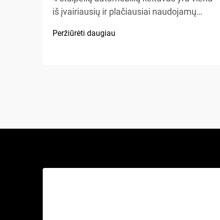
iš įvairiausių ir plačiausiai naudojamų
kėlimo sistemų automobilių aptarnavimo
Peržiūrėti daugiau
įrengimuose, namų garažuose bei
komercinėse dirbtuvėse visame
pasaulyje. Skirtingai nuo tradicinių
hidraulinių keliamųjų ar žirklinių keltuvų,
šis mechaninis stebuklas...