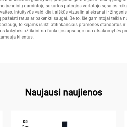
 įrenginių gamintojų sukurtos patogios vartotojo sąsajos reika
savaites. Intuityvūs valdikliai, aiškūs vizualiniai ekranai ir ži
tų pažeisti ratus ar pakenkti saugai. Be to, šie gamintojai teiki
laugų teikėjams išlikti atitinkančiais pramonės standartus ir 
tos kokybės užtikrinimo funkcijos apsaugo nuo atsakomybės prob
arnauja klientus.
Naujausi naujienos
05
Dec