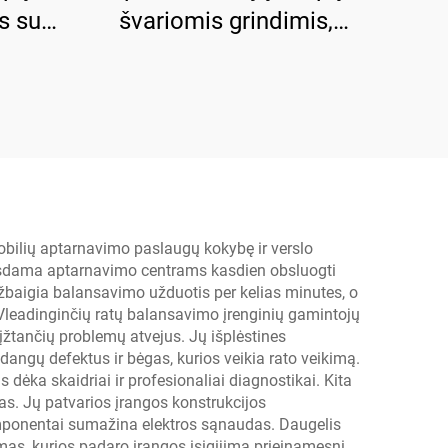
s su
švariomis grindimis,
tos
elektrinis išleidimas
obilių aptarnavimo paslaugų kokybę ir verslo
eisdama aptarnavimo centrams kasdien obsluogti
užbaigia balansavimo užduotis per kelias minutes, o
leadinginčių ratų balansavimo įrenginių gamintojų
įžtančių problemų atvejus. Jų išplėstines
dangų defektus ir bėgas, kurios veikia rato veikimą.
dėka skaidriai ir profesionaliai diagnostikai. Kita
s. Jų patvarios įrangos konstrukcijos
 komponentai sumažina elektros sąnaudas. Daugelis
mas, kurios padaro įrangos įsigijimą prieinamesnį