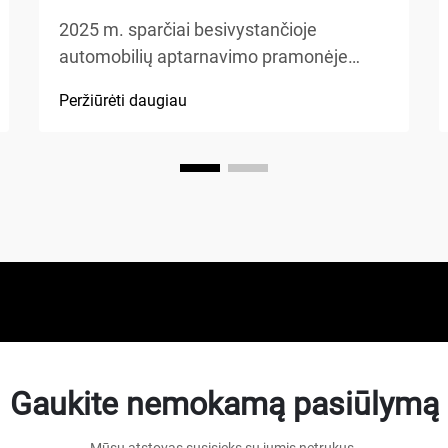
2025 m. sparčiai besivystančioje
automobilių aptarnavimo pramonėje
mechanikai vis dažniau renkasi pažangią
Peržiūrėti daugiau
įrangą, kuri padidina efektyvumą ir
užtikrina saugą. Keturių stulpelių
automobilių keltuvas tapo pageidaujamu
pasirinkimu profesionalioms dirbtuvėms,
o...
Gaukite nemokamą pasiūlymą