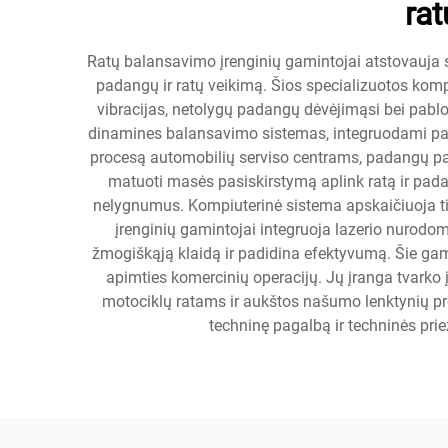
rat
Ratų balansavimo įrenginių gamintojai atstovauja 
padangų ir ratų veikimą. Šios specializuotos komp
vibracijas, netolygų padangų dėvėjimąsi bei pablo
dinamines balansavimo sistemas, integruodami paž
procesą automobilių serviso centrams, padangų pa
matuoti masės pasiskirstymą aplink ratą ir padan
nelygnumus. Kompiuterinė sistema apskaičiuoja tik
įrenginių gamintojai integruoja lazerio nurod
žmogiškąją klaidą ir padidina efektyvumą. Šie gami
apimties komercinių operacijų. Jų įranga tvarko 
motociklų ratams ir aukštos našumo lenktynių p
techninę pagalbą ir techninės prie