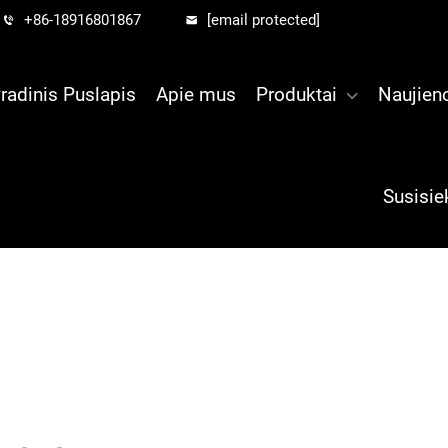
+86-18916801867
[email protected]
radinis Puslapis
Apie mus
Produktai
Naujien
Susisie