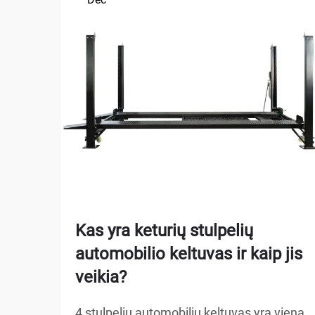
Kas yra keturių stulpelių
automobilio keltuvas ir kaip jis
veikia?
4 stulpelių automobilių keltuvas yra viena