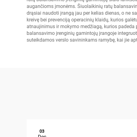
augančioms įmonėms. Šiuolaikinių ratų balansavimo
drąsiai naudoti įrangą jau per kelias dienas, o ne 
kreivę bei prevenciją operacinių klaidų, kurios galė
atnaujinimus ir mokymo medžiagą, kurios padeda pas
balansavimo įrenginių gamintojų įrangoje integruo
suteikdamos verslo savininkams ramybę, kai jie apt
03
Dec