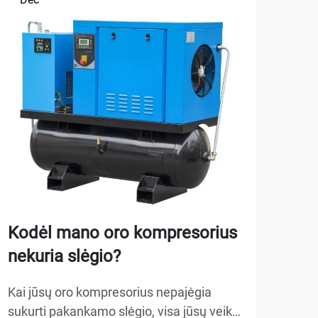
Kodėl mano oro kompresorius
Kai
nekuria slėgio?
aut
gar
Kai jūsų oro kompresorius nepajėgia
sukurti pakankamo slėgio, visa jūsų veikla
4 st