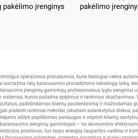
ų pakėlimo įrenginys
pakėlimo įrenginy
rankiniu dviskai
išleidimu
kšmingus operacinius pranašumus, kurie tiesiogiai veikia autom
ai sumažina ratų balansavimo procedūroms reikalingą laiką, l
alansavimo įrenginių gamintojų profesionalaus lygio įrenginiai 
stemas, kurios pašalina spėjimus ir rankinius skaičiavimus. V
rezultatus, padidindamas klientų pasitenkinimą ir mažindamas gr
li praleisti rankiniai metodai, įskaitant sulankstytus diskus, pa
ams siūlyti papildomas paslaugas ir stiprinti klientų santykius 
 balansavimo įrenginių gamintojais – tai ekonominis efektyvuma
plotacijos prastovas, tuo tarpu energiją taupantys varikliai ir
as finansavimo galimybes, pratęstas garantijas ir mainų progra