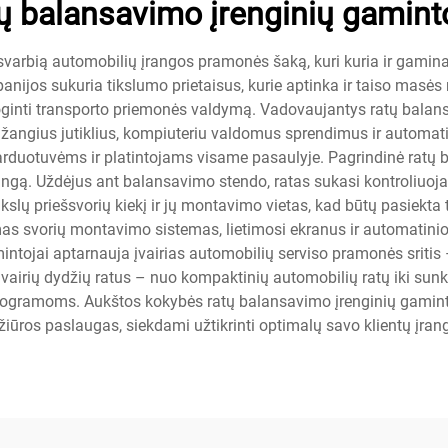
ų balansavimo įrenginių gamint
svarbią automobilių įrangos pramonės šaką, kuri kuria ir gami
anijos sukuria tikslumo prietaisus, kurie aptinka ir taiso masės
ginti transporto priemonės valdymą. Vadovaujantys ratų balansav
angius jutiklius, kompiuteriu valdomus sprendimus ir automati
rduotuvėms ir platintojams visame pasaulyje. Pagrindinė ratų b
gą. Uždėjus ant balansavimo stendo, ratas sukasi kontroliuojamu 
slų priešsvorių kiekį ir jų montavimo vietas, kad būtų pasiekta 
omas svorių montavimo sistemas, lietimosi ekranus ir automati
ntojai aptarnauja įvairias automobilių serviso pramonės sritis 
įvairių dydžių ratus – nuo kompaktinių automobilių ratų iki sunk
rogramoms. Aukštos kokybės ratų balansavimo įrenginių gamint
žiūros paslaugas, siekdami užtikrinti optimalų savo klientų įrang