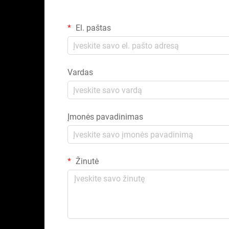
El. paštas
Vardas
Įmonės pavadinimas
Žinutė