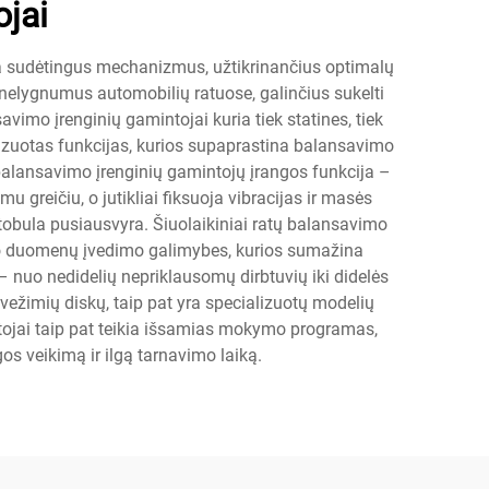
ojai
na sudėtingus mechanizmus, užtikrinančius optimalų
 nelygnumus automobilių ratuose, galinčius sukelti
imo įrenginių gamintojai kuria tiek statines, tiek
zuotas funkcijas, kurios supaprastina balansavimo
alansavimo įrenginių gamintojų įrangos funkcija –
greičiu, o jutikliai fiksuoja vibracijas ir masės
tobula pusiausvyra. Šiuolaikiniai ratų balansavimo
nio duomenų įvedimo galimybes, kurios sumažina
– nuo nedidelių nepriklausomų dirbtuvių iki didelės
vežimių diskų, taip pat yra specializuotų modelių
ojai taip pat teikia išsamias mokymo programas,
os veikimą ir ilgą tarnavimo laiką.