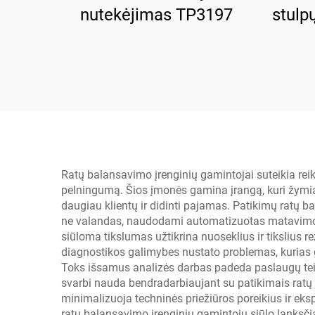
nutekėjimas TP3197
stulp
Ratų balansavimo įrenginių gamintojai suteikia rei
pelningumą. Šios įmonės gamina įrangą, kuri žymi
daugiau klientų ir didinti pajamas. Patikimų ratų b
ne valandas, naudodami automatizuotas matavimo si
siūloma tikslumas užtikrina nuoseklius ir tikslius 
diagnostikos galimybes nustato problemas, kurias ga
Toks išsamus analizės darbas padeda paslaugų teikėj
svarbi nauda bendradarbiaujant su patikimais ratų
minimalizuoja techninės priežiūros poreikius ir eks
ratų balansavimo įrenginių gamintojų siūlo lanksči