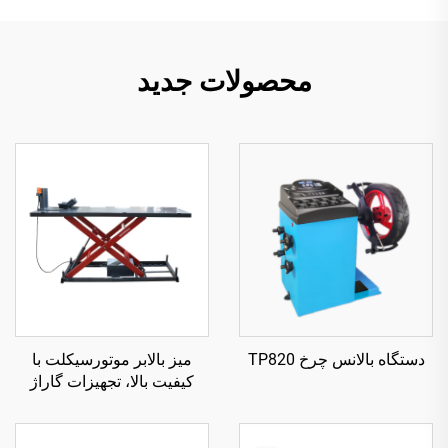
محصولات جدید
دستگاه بالانس چرخ TP820
میز بالابر موتورسیکلت با
کیفیت بالا، تجهیزات گاراژ
TP04157-DM-2275