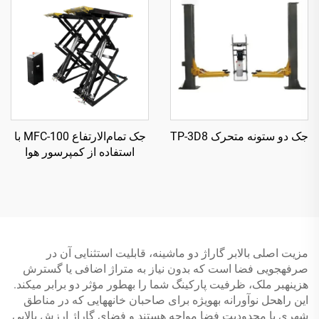
جک دو ستونه متحرک TP-3D8
جک تمام‌الارتفاع MFC-100 با
استفاده از کمپرسور هوا
مزیت اصلی بالابر گاراژ دو ماشینه، قابلیت استثنایی آن در
صرفهجویی فضا است که بدون نیاز به متراژ اضافی یا گسترش
هزینهبر ملک، ظرفیت پارکینگ شما را بهطور مؤثر دو برابر میکند.
این راهحل نوآورانه بهویژه برای صاحبان خانههایی که در مناطق
شهری با محدودیت فضا مواجه هستند و فضای گاراژ ارزش بالایی