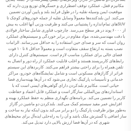
مکانیزم قفل، عملکرد توقف اضطراری و حسگرهای توزیع وزن دارند که
موقعیت ایمن وسیله نقلیه را در طول فرآیند بلند و پایین آوردن تضمین
می‌کنند. این بلندکننده‌ها معمولاً وسایل نقلیه از جمله خودروهای کوچک تا
SUVهای تمام‌اندازه را پشتیبانی می‌کنند و ظرفیت وزنی آنها اغلب به بیش
از ۶۰۰۰ پوند در هر سطح می‌رسد. چارچوب فناوری شامل ساختار فولادی
با دقت مهندسی‌شده، مواد مقاوم در برابر خوردگی و سیستم‌های عملکرد
روان است که سر و صدای حین استفاده را به حداقل می‌رسانند. الزامات
نصب بسته به ارتفاع سقف متفاوت است و معمولاً حداقل ۸ تا ۱۰ فوت
فضای خالی برای عملکرد مناسب لازم است. سیستم‌های کنترل دارای
رابط‌های کاربرپسند هستند و اغلب قابلیت عملکرد از راه دور و اتصال به
تلفن همراه را برای راحتی بیشتر فراهم می‌کنند. کاربردهای این سیستم
فراتر از گاراژهای مسکونی است و شامل نمایشگاه‌های خودرو، مراکز
خدماتی و تأسیسات پارکینگ تجاری می‌شود که در آن‌ها بهینه‌سازی فضا
حیاتی است. مکانیزم بلندکردن دارای گواهی‌های ایمنی است که با
استانداردهای بین‌المللی سازگار است و عملکرد قابل اعتماد و حفاظت
کاربر را تضمین می‌کند. برنامه‌های نگهداری منظم به حفظ عملکرد بهینه و
افزایش عمر مفید سیستم کمک می‌کنند. بلندکردن دو ماشین در گاراژ
به‌طور مؤثر ظرفیت پارکینگ را دو برابر می‌کند بدون اینکه نیاز به ساخت و
ساز اضافی یا گسترش ملک باشد و آن را به راه‌حلی ایده‌آل برای محیط‌های
شهری که در آن‌ها فضا ارزش بالایی دارد تبدیل می‌کند.