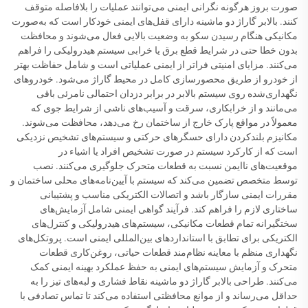
صورت بروز هرگونه نگرانی ایمنی می‌توانند عملیات را بلافاصله متوقف
کنند. بالابر گاراژ دو ماشینه دارای قفل‌های ایمنی خودکار است که به‌صورت
مکانیکی هنگام رسیدن سکو به وضعیت بالایی فعال می‌شوند و محافظت
بدون خطا حتی در شرایط قطع برق یا خرابی سیستم هیدرولیکی را فراهم
می‌کنند. مزایای امنیتی فراتر از ایمنی عملیاتی است و شامل حفاظت بهتر
از خودرو از طریق محصورسازی کامل در محیط گاراژ می‌شود. خودروهای
نگهداری‌شده روی سیستم بالابر در برابر دزدان احتمالی نامرئی باقی
می‌مانند و از خرابکاری، سرقت و آسیب‌های ناشی از شرایط جوی که
معمولاً در مواقع پارک خارج از ساختمان رخ می‌دهد، محافظت می‌شوند.
مکانیزم بلندکردن دارای حسگرهای حرکتی و سیستم‌های تشخیص نزدیکی
است که از کارکرد سیستم در صورت تشخیص افراد یا اشیاء در
موقعیت‌های ناایمن نسبت به قطعات متحرک جلوگیری می‌کنند. نصب
توسط متخصص تضمین می‌کند که سیستم با آیین‌نامه‌های محلی ساختمان و
مقررات ایمنی سازگار باشد و اتصالات الکتریکی مناسب و پشتیبانی
ساختاری لازم را فراهم کند. فرآیند گواهی ایمنی شامل آزمایش‌های
سختگیرانه تمام قطعات مکانیکی، سیستم‌های هیدرولیکی و کنترل‌های
الکتریکی برای تطابق با استانداردهای بین‌المللی ایمنی است. پروتکل‌های
نگهداری منظم با معاینه نظام‌مند قطعات حیاتی، روغن‌کاری قطعات
متحرک و آزمایش سیستم‌های ایمنی به حفظ عملکرد بهینه ایمنی کمک
می‌کنند. طراحی بالابر گاراژ دو ماشینه نقاط فشاری و لبه‌های تیز را به
حداقل می‌رساند و از موانع محافظتی استفاده می‌کند تا تماس تصادفی با