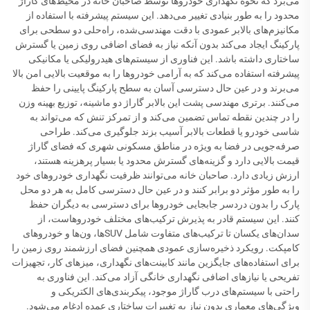
می‌برد که نحوه نگهداری خودروها توسط صاحبان خانه در محیط‌های گاراژ
محدود را به طور بنیادی تغییر می‌دهد. این سیستم پیشرفته با استفاده از
مکانیزم‌های بالابر عمودی با دقت مهندسی‌شده، راه‌حلی دو سطحی برای
پارکینگ ایجاد می‌کند بدون آنکه نیاز به فضای اضافی روی زمین یا گسترش
ساختاری داشته باشد. این فناوری از سیستم‌های هیدرولیکی یا مکانیکی
پیشرفته استفاده می‌کند که به آرامی خودروها را به موقعیت بالایی امن بالا
می‌برند و در عین حال دسترسی آسان به سطح پارکینگ پایینی را حفظ
می‌کنند. برتری مهندسی پشت این بالابر گاراژ دو ماشینه، توزیع بهینه وزن
را در چندین نقطه تماس تضمین می‌کند و از تمرکز تنش که می‌تواند به
شاسی خودرو یا قطعات بالابر آسیب بزند جلوگیری می‌کند. طراحی
صرفه‌جویی در فضا به ویژه در مناطق مسکونی شهری که فضای گاراژ
قیمت بالایی دارد و گزینه‌های گسترش محدود یا بسیار پرهزینه هستند،
ارزش زیادی دارد. صاحبان خانه می‌توانند ظرفیت نگهداری خودروهای خود
را به طور مؤثر دو برابر کنند و در عین حال دسترسی کامل به هر دو محل
پارک را بدون دردسر جابجایی خودروها برای دسترسی به دیگران حفظ
کنند. این سیستم قادر به پذیرش ترکیب‌های مختلف خودروهاست، از
سدان‌های یکسان تا ترکیب‌های متفاوت شامل SUVها، ون‌ها و خودروهای
کامپکت. رویکرد ذخیره‌سازی عمودی همچنین فضای ارزشمند روی زمین را
برای استفاده‌های جایگزین مانند کابینت‌های نگهداری، میزهای کار، تجهیزات
تفریحی یا نیازهای اضافی نگهداری خانگی آزاد می‌کند. این فناوری به
راحتی با سیستم‌های درب گاراژ موجود، پیکربندی‌های الکتریکی و
ویژگی‌های معماری بدون نیاز به تغییرات ساختاری عمده ادغام می‌شود.