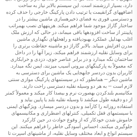
دارد، بسیار ارزشمند است. این سیستم بالابر نیاز به ساخت
اضافههای گرانقیمت یا ترتیب دادن پارکینگ خارجی را حذف کرده
و دسترسی فوری به فضای ذخیرهسازی ماشین بیشتر را در
ساختار گاراژ موجود شما فراهم میکند. هزینههای نصب بهمراتب
پایینتر از ساخت افزودهها باقی میماند، در حالی که ارزش ملک
اغلب بهدلیل عملکرد بهبودیافته و راهحلهای نگهداری ماشین
مدرن افزایش مییابد. بالابر گاراژ دو ماشینه حفاظت برتری را
برای وسایل نقلیه ارزشمند فراهم میکند، زیرا آنها را در داخل
ساختمان نگه میدارد و در برابر عناصر جوی، دزدی و خرابکاری
که معمولاً به پارکینگهای بیرونی آسیب میزنند، ایمن نگه میدارد.
کاربران بدون دردسر جابهجایی یک ماشین برای دسترسی به
ماشین دیگر — همانطور که در سیستمهای پارکینگ موازی سنتی
لازم است — به هر دو وسیله نقلیه دسترسی راحت دارند.
مکانیسم بلندکردن بهصورت نرم و بیصدا کار میکند و معمولاً کمتر
از دو دقیقه طول میکشد تا وسیله نقلیه بلند یا پایین بیاید و
استفاده روزانه را کارآمد و بدون دردسر میسازد. ویژگیهای ایمنی
با سیستمهای قفل تکمیلی، کنترلهای اضطراری و مکانیسمهای
خاموش شدن خودکار که از وقوع حوادث در حین کارکرد
جلوگیری میکنند، احساس آسودگی خاطر را فراهم میکنند. این
سیستم انواع و ابعاد مختلف وسایل نقلیه، از ماشینهای اسپرت تا