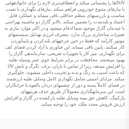
SUVها را پشتیبانی میکند و انعطافپذیری لازم را برای خانوادههایی
با نیازهای متنوع خودرویی فراهم میکند. نیازهای نگهداری با نصب
مناسب و بازرسیهای منظم حداقلی باقی میماند و عملکرد قابل
اعتماد و بلندمدت را تضمین میکند. بالابر گاراژ دو ماشینه بهراحتی
با چیدمان گاراژ موجود شما ادغام میشود و در اکثر موارد نیازی به
تغییرات ساختاری بزرگ ندارد. مصرف انرژی بهدلیل سیستمهای
موتور کارآمد که فقط در حین چرخههای بلندکردن و پایینآوردن
کار میکنند، پایین باقی میماند. این فناوری با آزاد کردن فضای کف
برای نگهداری، میز کار یا تجهیزات تفریحی، سازماندهی گاراژ را
بهبود میبخشد. محافظت در برابر شرایط جوی عمر وسیله نقلیه
را افزایش میدهد، زیرا از تماس با باران، برف، تگرگ و تابش UV
که باعث آسیب به رنگ و بدنه و تخریب داخلی میشوند، جلوگیری
میکند. مزایای امنیتی شامل نگهداری کامل وسایل نقلیه ارزشمند
در فضای کاملاً بسته و دور از چشمهای دزدان بالقوه یا خرابکاران
است. این سرمایهگذاری معمولاً از طریق حذف هزینههای
پارکینگ، کاهش حق بیمه وسایل نقلیه پارکشده در گاراژ و افزایش
ارزش فروش مجدد ملک، خود را توجیه میکند.