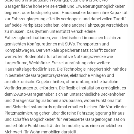
besonders in städtischen Wohngebieten als wertvoll, wo
Garagenfläche hohe Preise erzielt und Erweiterungsmöglichkeiten
begrenzt oder kostspielig sind. Hausbesitzer können ihre Kapazität
zur Fahrzeuglagerung effektiv verdoppeln und dabei vollen Zugriff
auf beide Parkplätze behalten, ohne andere Fahrzeuge verschieben
zu müssen. Das System unterstützt verschiedene
Fahrzeugkombinationen, von identischen Limousinen bis hin zu
gemischten Konfigurationen mit SUVs, Transportern und
Kompaktwagen. Der vertikale Speicheransatz schafft zudem
wertvollen Bodenplatz für alternative Nutzungszwecke wie
Lagerräume, Werkbänke, Freizeitausrüstung oder weitere
Haushaltslagerbedürfnisse. Die Technologie integriert sich nahtlos
in bestehende Garagentorsysteme, elektrische Anlagen und
architektonische Gegebenheiten, ohne umfangreiche bauliche
Veränderungen zu erfordern. Die flexible Installation ermöglicht es
dem 2-Auto-Garagenheber, sich an unterschiedliche Deckenhöhen
und Garagenkonfigurationen anzupassen, wobei Funktionalität
und Sicherheitsstandards optimal erhalten bleiben. Die Vorteile der
Platzmaximierung gehen über die reine Fahrzeuglagerung hinaus
und schaffen Möglichkeiten für verbesserte Garagenorganisation
und erhöhte Funktionalität der Immobilie, was einen erheblichen
Mehrwert für Wohnimmobilien darstellt.