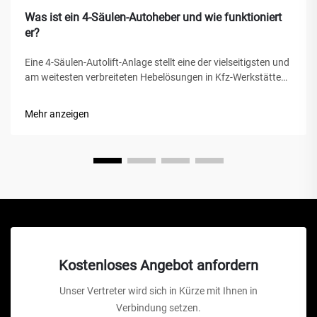
Was ist ein 4-Säulen-Autoheber und wie funktioniert
er?
Eine 4-Säulen-Autolift-Anlage stellt eine der vielseitigsten und
am weitesten verbreiteten Hebelösungen in Kfz-Werkstätten,
privaten Garagen und gewerblichen Werkstätten weltweit
dar. Im Gegensatz zu herkömmlichen hydraulischen
Mehr anzeigen
Wagenhebern oder Scherenhebern bietet diese mechanische
Wunder...
Kostenloses Angebot anfordern
Unser Vertreter wird sich in Kürze mit Ihnen in
Verbindung setzen.