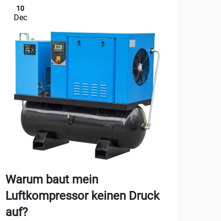
10
1
Dec
De
Warum baut mein
Wie
Luftkompressor keinen Druck
Säu
auf?
Ga