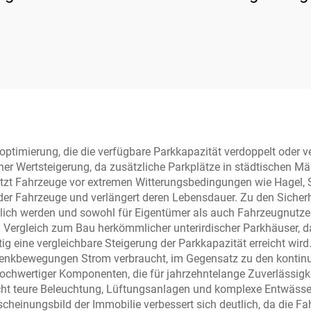
hydraulische Hebe
optimierung, die die verfügbare Parkkapazität verdoppelt oder 
iner Wertsteigerung, da zusätzliche Parkplätze in städtischen Mä
tzt Fahrzeuge vor extremen Witterungsbedingungen wie Hagel, 
r Fahrzeuge und verlängert deren Lebensdauer. Zu den Sicherhe
lich werden und sowohl für Eigentümer als auch Fahrzeugnutzer
m Vergleich zum Bau herkömmlicher unterirdischer Parkhäuser, 
g eine vergleichbare Steigerung der Parkkapazität erreicht wird.
d Senkbewegungen Strom verbraucht, im Gegensatz zu den kontinu
chwertiger Komponenten, die für jahrzehntelange Zuverlässigkei
teure Beleuchtung, Lüftungsanlagen und komplexe Entwässerung
cheinungsbild der Immobilie verbessert sich deutlich, da die 