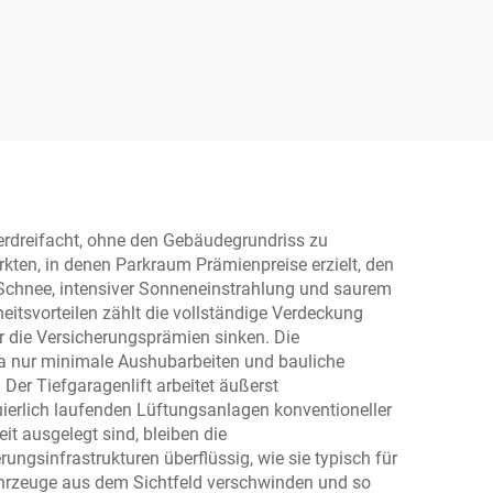
bühne
Verwendung mit
Luftkompressor
verdreifacht, ohne den Gebäudegrundriss zu
rkten, in denen Parkraum Prämienpreise erzielt, den
Schnee, intensiver Sonneneinstrahlung und saurem
itsvorteilen zählt die vollständige Verdeckung
 die Versicherungsprämien sinken. Die
da nur minimale Aushubarbeiten und bauliche
 Der Tiefgaragenlift arbeitet äußerst
ierlich laufenden Lüftungsanlagen konventioneller
t ausgelegt sind, bleiben die
sinfrastrukturen überflüssig, wie sie typisch für
Fahrzeuge aus dem Sichtfeld verschwinden und so