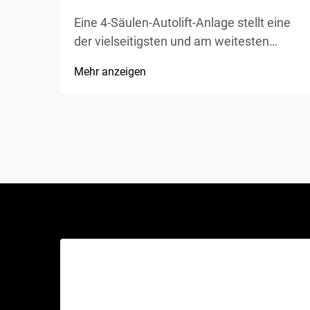
Eine 4-Säulen-Autolift-Anlage stellt eine
der vielseitigsten und am weitesten
verbreiteten Hebelösungen in Kfz-
Mehr anzeigen
Werkstätten, privaten Garagen und
gewerblichen Werkstätten weltweit dar.
Im Gegensatz zu herkömmlichen
hydraulischen Wagenhebern oder
Scherenhebern bietet diese mechanische
Wunder...