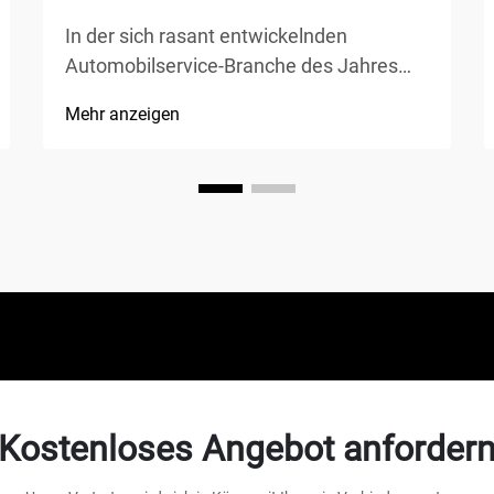
In der sich rasant entwickelnden
Automobilservice-Branche des Jahres
2025 entscheiden sich Mechaniker
Mehr anzeigen
zunehmend für fortschrittliche
Ausrüstung, die Effizienz maximiert und
gleichzeitig Sicherheit gewährleistet. Der
Vier-Säulen-Autoheber hat sich als
bevorzugte Wahl für professionelle
Werkstätten etabliert, o...
Kostenloses Angebot anforder