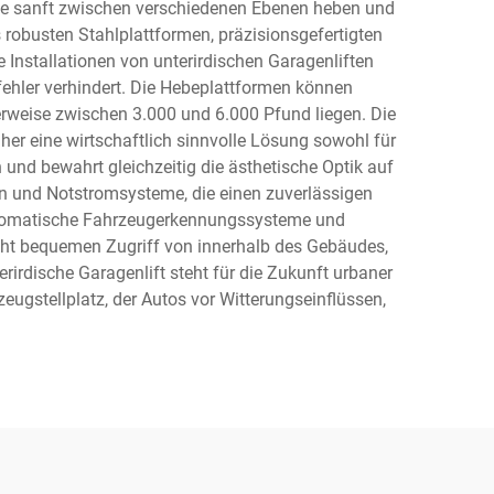
euge sanft zwischen verschiedenen Ebenen heben und
 robusten Stahlplattformen, präzisionsgefertigten
 Installationen von unterirdischen Garagenliften
fehler verhindert. Die Hebeplattformen können
rweise zwischen 3.000 und 6.000 Pfund liegen. Die
er eine wirtschaftlich sinnvolle Lösung sowohl für
nd bewahrt gleichzeitig die ästhetische Optik auf
en und Notstromsysteme, die einen zuverlässigen
 automatische Fahrzeugerkennungssysteme und
icht bequemen Zugriff von innerhalb des Gebäudes,
irdische Garagenlift steht für die Zukunft urbaner
eugstellplatz, der Autos vor Witterungseinflüssen,