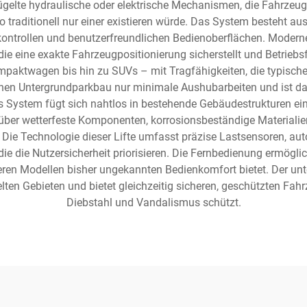
klügelte hydraulische oder elektrische Mechanismen, die Fahrz
traditionell nur einer existieren würde. Das System besteht aus
skontrollen und benutzerfreundlichen Bedienoberflächen. Moderne
ie eine exakte Fahrzeugpositionierung sicherstellt und Betriebs
ktwagen bis hin zu SUVs – mit Tragfähigkeiten, die typische
chen Untergrundparkbau nur minimale Aushubarbeiten und ist dah
System fügt sich nahtlos in bestehende Gebäudestrukturen ein u
 über wetterfeste Komponenten, korrosionsbeständige Materiali
n. Die Technologie dieser Lifte umfasst präzise Lastsensoren,
ie die Nutzersicherheit priorisieren. Die Fernbedienung ermögl
en Modellen bisher ungekannten Bedienkomfort bietet. Der unter
lten Gebieten und bietet gleichzeitig sicheren, geschützten Fahrz
Diebstahl und Vandalismus schützt.