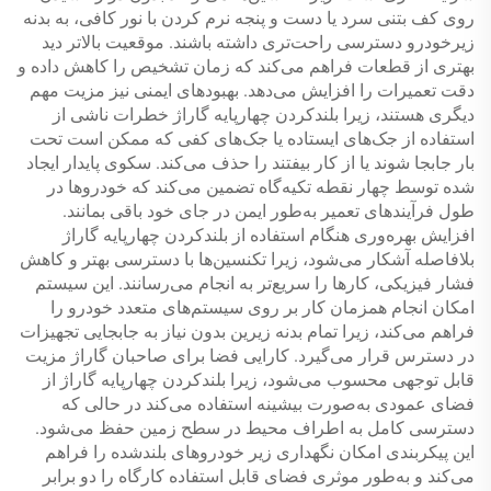
روی کف بتنی سرد یا دست و پنجه نرم کردن با نور کافی، به بدنه
زیرخودرو دسترسی راحت‌تری داشته باشند. موقعیت بالاتر دید
بهتری از قطعات فراهم می‌کند که زمان تشخیص را کاهش داده و
دقت تعمیرات را افزایش می‌دهد. بهبودهای ایمنی نیز مزیت مهم
دیگری هستند، زیرا بلندکردن چهارپایه گاراژ خطرات ناشی از
استفاده از جک‌های ایستاده یا جک‌های کفی که ممکن است تحت
بار جابجا شوند یا از کار بیفتند را حذف می‌کند. سکوی پایدار ایجاد
شده توسط چهار نقطه تکیه‌گاه تضمین می‌کند که خودروها در
طول فرآیندهای تعمیر به‌طور ایمن در جای خود باقی بمانند.
افزایش بهره‌وری هنگام استفاده از بلندکردن چهارپایه گاراژ
بلافاصله آشکار می‌شود، زیرا تکنسین‌ها با دسترسی بهتر و کاهش
فشار فیزیکی، کارها را سریع‌تر به انجام می‌رسانند. این سیستم
امکان انجام همزمان کار بر روی سیستم‌های متعدد خودرو را
فراهم می‌کند، زیرا تمام بدنه زیرین بدون نیاز به جابجایی تجهیزات
در دسترس قرار می‌گیرد. کارایی فضا برای صاحبان گاراژ مزیت
قابل توجهی محسوب می‌شود، زیرا بلندکردن چهارپایه گاراژ از
فضای عمودی به‌صورت بیشینه استفاده می‌کند در حالی که
دسترسی کامل به اطراف محیط در سطح زمین حفظ می‌شود.
این پیکربندی امکان نگهداری زیر خودروهای بلندشده را فراهم
می‌کند و به‌طور موثری فضای قابل استفاده کارگاه را دو برابر