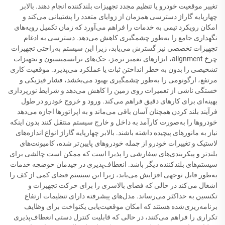
تغییر موقعیت خودرو یا تنظیم مجدد تجهیزات بلندکننده انجام دهند. بالابر
چهارپایه گاراژ دسترسی همزمان از زوایای متعدد را پشتیبانی می‌کند و
امکان رویکرد تیمی به خدمات را فراهم می‌آورد که زمان تکمیل رویه‌های
نگهداری جامع را به‌طور چشمگیری کاهش می‌دهد. دسترسی به ادغام
تجهیزات تخصصی نیز گسترش می‌یابد، زیرا این سیستم به‌راحتی تجهیزات
چرخ‌ alignment، ابزارهای تعمیر ترمز، جک‌های ترانسمیسیون و تجهیزات
تشخیصی را بدون به خطر انداختن ثبات یا عملکرد می‌پذیرد. موقعیت کاری
مرتفع، ارگونومی را به‌طور چشمگیری بهبود می‌بخشد، فشار فیزیکی و
خستگی ناشی از تعمیرات روی زمین را کاهش می‌دهد و شرایط نورپردازی
بهینه‌ای برای کارهای دقیق فراهم می‌کند. ورود و خروج خودرو در طول
فرآیند بلند کردن همچنان آسان باقی می‌ماند و به اپراتورها اجازه می‌دهد
خودروها را به‌صورت کارآمد به داخل و خارج سیستم منتقل کنند بدون اینکه
نیاز به مانورهای پیچیده داشته باشند. بالابر چهارپایه گاراژ انواع اندازه‌های
لاستیک و تغییرات خودرو از جمله خودروهای پایین‌تر شده، کامیونت‌های
بلندتر و پیکربندی‌های سفارشی را پذیرا است که ممکن است چالشی برای
سیستم‌های بلندکننده دیگر باشد. انعطاف‌پذیری در چیدمان حوضچه خدمات
به‌طور قابل توجهی افزایش می‌یابد، زیرا این سیستم فضای کمی از کف را
اشغال می‌کند در حالی که فضای بالاسری را برای حرکت تجهیزات و
تکنسین به حداکثر می‌رساند. مدل‌های پیشرفته دارای تنظیمات ارتفاع
برنامه‌ریزی‌شده هستند که امکان موقعیت‌یابی یکنواخت برای وظایف
تکراری را فراهم می‌کنند، در حالی که قابلیت کنترل دستی انعطاف‌پذیری