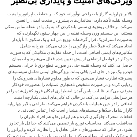
ویژگی‌های امنیت و پایداری بی‌نظیر
بالابر چهارپایه گاراژ با طراحی نوآورانه خود که بر حفاظت اپراتور و امنیت
وسیله نقلیه تأکید دارد، استانداردهای پیشرو در صنعت ایمنی را تعیین
می‌کند. برخلاف روش‌های سنتی بلندکردن که به یک یا دو نقطه تماس متکی
هستند، این سیستم وزن وسیله نقلیه را بین چهار ستون نگهدارنده که
به‌صورت استراتژیک قرار گرفته‌اند توزیع می‌کند و یک سکوی ذاتاً پایدار
ایجاد می‌کند که عملاً خطر واژگونی را حذف می‌کند. هر پایه شامل
مکانیزم‌های ایمنی اضافی است، از جمله قفل‌های مکانیکی که به‌صورت
خودکار در فواصل ارتفاعی از پیش تعیین‌شده فعال می‌شوند و اطمینان
حاصل می‌کنند که وسیله نقلیه حتی در صورت قطع برق یا خرابی سیستم
هیدرولیک نیز در جای امن باقی بماند. ویژگی‌های ایمنی شامل سیستم‌های
پیشرفته نظارت فشار می‌شود که به‌طور مداوم فشارهای هیدرولیک را
ردیابی کرده و در صورت تشخیص ناهنجاری عملیات را به‌صورت خودکار
متوقف می‌کنند. قابلیت پایین آمدن اضطراری امکان فرود کنترل‌شده را در
هر شرایطی فراهم می‌کند، در حالی که کابل‌های ایمنی یکپارچه امنیت
اضافی را در حین عملیات بلندکردن فراهم می‌کنند. طراحی بالابر چهارپایه
گاراژ شامل سدّها و سیستم‌های هشدار است که از تماس تصادفی با
قطعات متحرک جلوگیری کرده و هم اپراتورها و هم افراد عابران را
محافظت می‌کند. محاسبات توزیع بار تضمین می‌کنند که حداقل بار تجاوز
نشود، در حالی که سنسورهای داخلی تعادل بار را نظارت کرده و اپراتور را
از مشکلات احتمالی مطلع می‌کنند. طراحی پهن‌پا به دلیل پایین‌آوردن مرکز