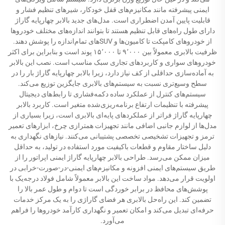
ایمنی پیشرفته مانند مکانیزم‌های قفل خودکار، شیرهای تنظیم فشار و
قابلیت پایین آمدن اضطراری است. مدل‌های جدید بالابر چهارپایه گاراژ
دارای طول راه‌های قابل تنظیم هستند تا بتوانند اندازه‌های مختلف خودروها
از خودروهای کامپکت تا کامیون‌ها و SUVهای تمام‌اندازه را پوشش دهند.
ظرفیت بالابری معمولاً بین ۹٬۰۰۰ تا ۱۵٬۰۰۰ پوند است و بنابراین برای اکثر
خودروهای سواری و کاربردهای تجاری سبک مناسب است. نصب این بالابر
به آماده‌سازی حداقلی از کف نیاز دارد، زیرا بالابر چهارپایه گاراژ بار را در
سطح وسیع‌تری نسبت به سیستم‌های بالابری جایگزین توزیع می‌کند.
سیستم‌های کنترل از عملکرد ساده دکمه‌فشاری تا رابط‌های دیجیتال
پیشرفته با تنظیمات ارتفاع برنامه‌ریزی‌شده متغیر است. کاربرد بالابر
چهارپایه گاراژ فراتر از عملکردهای پایه‌ای بالابری است، زیرا بسیاری از
مدل‌ها از لوازم جانبی اضافی مانند تجهیزات همترازی چرخ، ابزارهای تعمیر
ترمز و تجهیزات تشخیصی تخصصی پشتیبانی می‌کنند. نیازهای نگهداری به
دلیل ساختار مقاوم و قطعات باکیفیت مورد استفاده در تولید، به حداقل
میزان ممکن می‌رسد. طراحی بالابر چهارپایه گاراژ ایمنی اپراتور را از
طریق سیستم‌های ایمنی افزونه و مکانیزم‌های ایمنی-در-صورت-خرابی در
اولویت قرار می‌دهد. مواد ساخت این بالابر معمولاً شامل فولاد درجه‌یک با
پوشش‌های محافظ در برابر خوردگی است تا دوام و طول عمر بالا را
تضمین کند. این راه‌حل بالابری هر فضای گاراژی را به یک مرکز خدمات
حرفه‌ای تبدیل می‌کند و امکان تعمیر و نگهداری کارآمد خودروها را فراهم
می‌آورد.