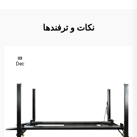
نکات و ترفندها
03
Dec