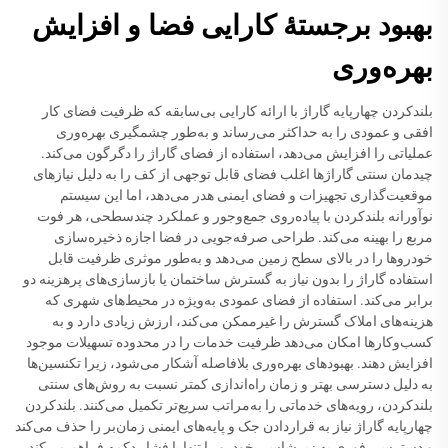
بهبود برجستهٔ کارایی فضا و افزایش
بهره‌وری
بلندکردن چهارپایه گاراژ با ارائه کارایی بی‌سابقه که ظرفیت فضای کار
افقی و عمودی را به حداکثر می‌رساند و به‌طور چشمگیری بهره‌وری
عملیاتی را افزایش می‌دهد، استفاده از فضای گاراژ را دگرگون می‌کند.
چیدمان سنتی گاراژها اغلب فضای قابل توجهی از کف را به دلیل نیازهای
موقعیت‌گذاری تجهیزات و فضای ایمنی هدر می‌دهد، اما این سیستم
نوآورانه بلندکردن با پیاده‌روی جمع‌وجور و عملکرد چندسطحی، هر فوت
مربع را بهینه می‌کند. طراحی صرفه‌جویی در فضا اجازه ذخیره‌سازی
خودروها را در بالای سطح زمین می‌دهد و به‌طور موثری ظرفیت قابل
استفاده گاراژ را بدون نیاز به گسترش ساختمان یا بازسازی‌های پرهزینه دو
برابر می‌کند. استفاده از فضای عمودی به‌ویژه در محیط‌های شهری که
هزینه‌های املاک گسترش را غیرممکن می‌کند، ارزش زیادی دارد و به
کسب‌وکارها امکان می‌دهد ظرفیت خدمات را در محدوده تسهیلات موجود
افزایش دهند. بهبودهای بهره‌وری بلافاصله آشکار می‌شود، زیرا تکنسین‌ها
به دلیل دسترسی بهتر و زمان راه‌اندازی کمتر نسبت به روش‌های سنتی
بلندکردن، رویه‌های خدماتی را به‌مراتب سریع‌تر تکمیل می‌کنند. بلندکردن
چهارپایه گاراژ نیاز به قراردادن جک و پایه‌های ایمنی زمان‌بر را حذف می‌کند
و دسترسی فوری به زیرشاسی خودرو را تنها با فشار دکمه فراهم می‌کند.