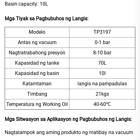
Basin capacity: 10L
Mga Tiyak sa Pagbubuhos ng Langis:
Modelo
TP3197
Antas ng vacuum
0-1 bar
Nagtratrabahong presyon
8-10 bar
Kapasidad ng tanke
70L
Kapasidad ng basin
10l
Katamtaman
langis na pampadulas
Timbang
21kgs
Temperatura ng Working Oil
40-60℃
Mga Sitwasyon sa Aplikasyon ng Pagbubuhos ng Langis:
Nagtatampok ang aming produkto ng matibay na vacuum