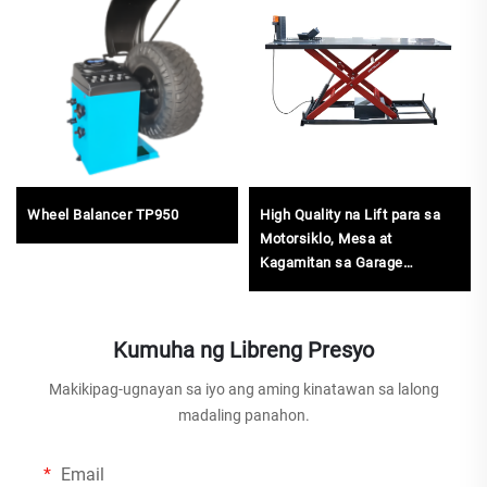
Wheel Balancer TP950
High Quality na Lift para sa
Motorsiklo, Mesa at
Kagamitan sa Garage
TP04157-DM-2275
Kumuha ng Libreng Presyo
Makikipag-ugnayan sa iyo ang aming kinatawan sa lalong
madaling panahon.
Email