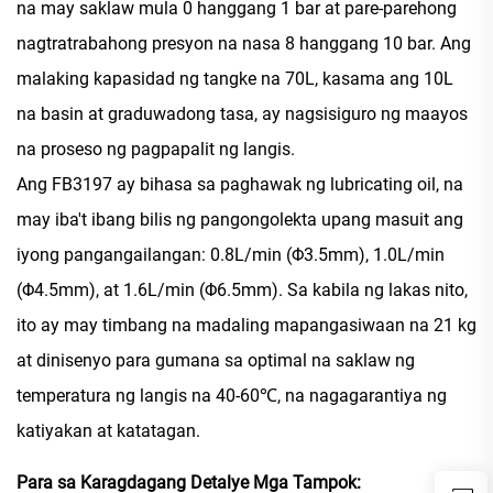
na may saklaw mula 0 hanggang 1 bar at pare-parehong
nagtratrabahong presyon na nasa 8 hanggang 10 bar. Ang
malaking kapasidad ng tangke na 70L, kasama ang 10L
na basin at graduwadong tasa, ay nagsisiguro ng maayos
na proseso ng pagpapalit ng langis.
Ang FB3197 ay bihasa sa paghawak ng lubricating oil, na
may iba't ibang bilis ng pangongolekta upang masuit ang
iyong pangangailangan: 0.8L/min (Φ3.5mm), 1.0L/min
(Φ4.5mm), at 1.6L/min (Φ6.5mm). Sa kabila ng lakas nito,
ito ay may timbang na madaling mapangasiwaan na 21 kg
at dinisenyo para gumana sa optimal na saklaw ng
temperatura ng langis na 40-60℃, na nagagarantiya ng
katiyakan at katatagan.
Para sa Karagdagang Detalye Mga Tampok: